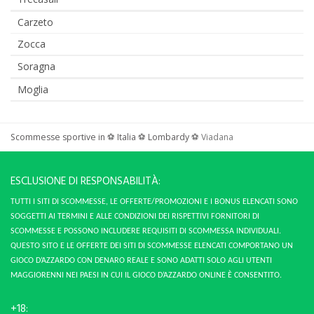
Carzeto
Zocca
Soragna
Moglia
Scommesse sportive in
⚽
Italia
⚽
Lombardy
⚽
Viadana
ESCLUSIONE DI RESPONSABILITÀ:
TUTTI I SITI DI SCOMMESSE, LE OFFERTE/PROMOZIONI E I BONUS ELENCATI SONO
SOGGETTI AI TERMINI E ALLE CONDIZIONI DEI RISPETTIVI FORNITORI DI
SCOMMESSE E POSSONO INCLUDERE REQUISITI DI SCOMMESSA INDIVIDUALI.
QUESTO SITO E LE OFFERTE DEI SITI DI SCOMMESSE ELENCATI COMPORTANO UN
GIOCO D’AZZARDO CON DENARO REALE E SONO ADATTI SOLO AGLI UTENTI
MAGGIORENNI NEI PAESI IN CUI IL GIOCO D’AZZARDO ONLINE È CONSENTITO.
+18: