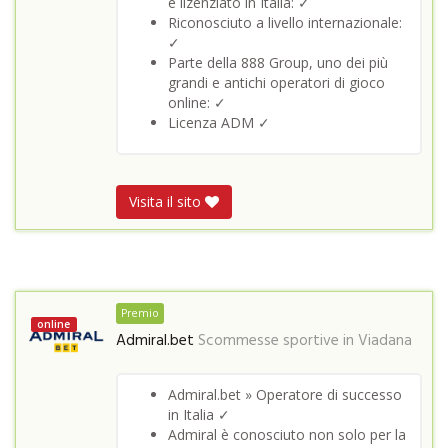
e lizenziato in Italia: ✓
Riconosciuto a livello internazionale:
✓
Parte della 888 Group, uno dei più
grandi e antichi operatori di gioco
online: ✓
Licenza ADM ✓
Visita il sito
Premio
online
Admiral.bet
Scommesse sportive in
Viadana
Admiral.bet » Operatore di successo
in Italia ✓
Admiral è conosciuto non solo per la