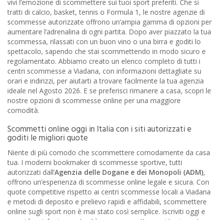
vivi l’emozione di scommettere sui tuoi sport preferiti. Che si
tratti di calcio, basket, tennis o Formula 1, le nostre agenzie di
scommesse autorizzate offrono un’ampia gamma di opzioni per
aumentare l’adrenalina di ogni partita. Dopo aver piazzato la tua
scommessa, rilassati con un buon vino o una birra e goditi lo
spettacolo, sapendo che stai scommettendo in modo sicuro e
regolamentato. Abbiamo creato un elenco completo di tutti i
centri scommesse a Viadana, con informazioni dettagliate su
orari e indirizzi, per aiutarti a trovare facilmente la tua agenzia
ideale nel Agosto 2026. E se preferisci rimanere a casa, scopri le
nostre opzioni di scommesse online per una maggiore
comodità.
Scommetti online oggi in Italia con i siti autorizzati e
goditi le migliori quote
Niente di più comodo che scommettere comodamente da casa
tua. I moderni bookmaker di scommesse sportive, tutti
autorizzati dall’
Agenzia delle Dogane e dei Monopoli (ADM)
,
offrono un’esperienza di scommesse online legale e sicura. Con
quote competitive rispetto ai centri scommesse locali a Viadana
e metodi di deposito e prelievo rapidi e affidabili, scommettere
online sugli sport non è mai stato così semplice. Iscriviti oggi e