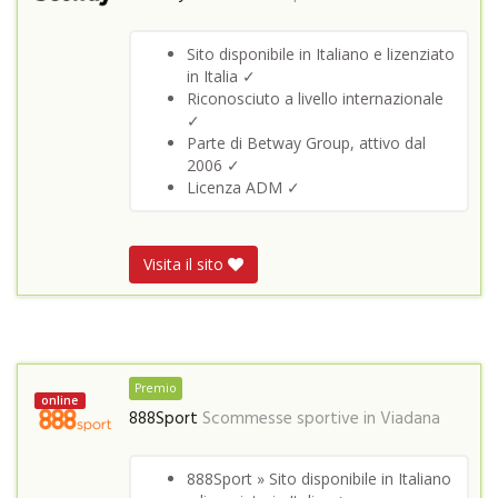
Sito disponibile in Italiano e lizenziato
in Italia ✓
Riconosciuto a livello internazionale
✓
Parte di Betway Group, attivo dal
2006 ✓
Licenza ADM ✓
Visita il sito
Premio
online
888Sport
Scommesse sportive in
Viadana
888Sport » Sito disponibile in Italiano