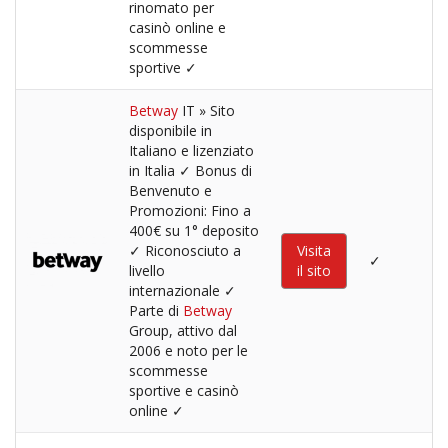
rinomato per
casinò online e
scommesse
sportive ✓
Betway
IT » Sito
disponibile in
Italiano e lizenziato
in Italia ✓ Bonus di
Benvenuto e
Promozioni: Fino a
400€ su 1° deposito
✓ Riconosciuto a
Visita
✓
livello
il sito
internazionale ✓
Parte di
Betway
Group, attivo dal
2006 e noto per le
scommesse
sportive e casinò
online ✓