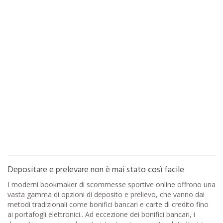
Depositare e prelevare non è mai stato così facile
I moderni bookmaker di scommesse sportive online offrono una
vasta gamma di opzioni di deposito e prelievo, che vanno dai
metodi tradizionali come bonifici bancari e carte di credito fino
ai portafogli elettronici.. Ad eccezione dei bonifici bancari, i