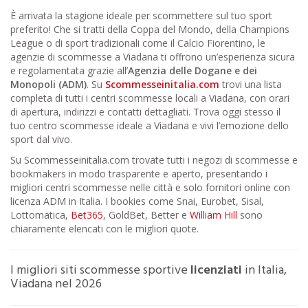
È arrivata la stagione ideale per scommettere sul tuo sport
preferito! Che si tratti della Coppa del Mondo, della Champions
League o di sport tradizionali come il Calcio Fiorentino, le
agenzie di scommesse a Viadana ti offrono un’esperienza sicura
e regolamentata grazie all’
Agenzia delle Dogane e dei
Monopoli (ADM)
. Su
Scommesseinitalia.com
trovi una lista
completa di tutti i centri scommesse locali a Viadana, con orari
di apertura, indirizzi e contatti dettagliati. Trova oggi stesso il
tuo centro scommesse ideale a Viadana e vivi l’emozione dello
sport dal vivo.
Su Scommesseinitalia.com trovate tutti i negozi di scommesse e
bookmakers in modo trasparente e aperto, presentando i
migliori centri scommesse nelle città e solo fornitori online con
licenza ADM in Italia. I bookies come Snai, Eurobet, Sisal,
Lottomatica,
Bet365
, GoldBet, Better e
William Hill
sono
chiaramente elencati con le migliori quote.
I migliori siti scommesse sportive
licenziati
in Italia,
Viadana nel 2026