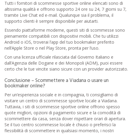
Tutti i fornitori di scommesse sportive online elencati sono di
altissima qualità e offrono supporto 24 ore su 24, 7 giorni su 7,
tramite Live Chat ed e-mail. Qualunque sia il problema, il
supporto clienti è sempre disponibile per aiutarti.
Essendo piattaforme moderne, questi siti di scommesse sono
pienamente compatibili con dispositivi mobili. Che tu utilizzi
Android o iOS, troverai l’app del tuo bookmaker preferito
nell’Apple Store o nel Play Store, pronta per l’uso.
Con una licenza ufficiale rilasciata dal Governo Italiano e
dall’Agenzia delle Dogane e dei Monopoli (ADM), puoi essere
certo che le tue vincite siano sicure con un provider autorizzato.
Conclusione – Scommettere a Viadana o usare un
bookmaker online?
Per un’esperienza sociale e in compagnia, ti consigliamo di
visitare un centro di scommesse sportive locale a Viadana.
Tuttavia, i siti di scommesse sportive online offrono spesso
quote migliori, opzioni di pagamento sicure e la comodità di
scommettere da casa, senza dover rispettare orari di apertura.
Se il tuo centro scommesse locale è chiuso o preferisci la
flessibilità di scommettere in qualsiasi momento, i nostri