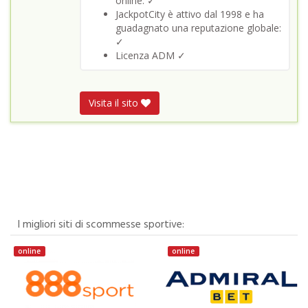
online: ✓
JackpotCity è attivo dal 1998 e ha
guadagnato una reputazione globale:
✓
Licenza ADM ✓
Visita il sito
I migliori siti di scommesse sportive:
online
online