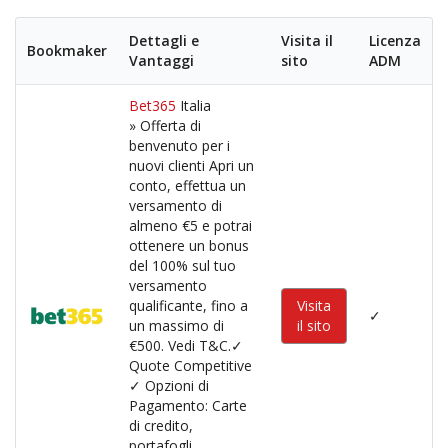
Dettagli e
Visita il
Licenza
Bookmaker
Vantaggi
sito
ADM
Bet365
Italia
» Offerta di
benvenuto per i
nuovi clienti Apri un
conto, effettua un
versamento di
almeno €5 e potrai
ottenere un bonus
del 100% sul tuo
versamento
qualificante, fino a
Visita
✓
un massimo di
il sito
€500. Vedi T&C.✓
Quote Competitive
✓ Opzioni di
Pagamento: Carte
di credito,
portafogli