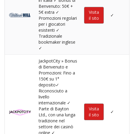
in Italia ✓ Bonus di
Benvenuto: 50€ +
5€ extra ✓
Visita
✓
Promozioni regolari
il sito
per i giocatori
esistenti ✓
Tradizionale
bookmaker inglese
✓
JackpotCity » Bonus
di Benvenuto e
Promozioni: Fino a
150€ su 1°
deposito✓
Riconosciuto a
livello
internazionale ✓
Parte di Bayton
Visita
✓
Ltd., con una lunga
il sito
tradizione nel
settore dei casinò
online ✓