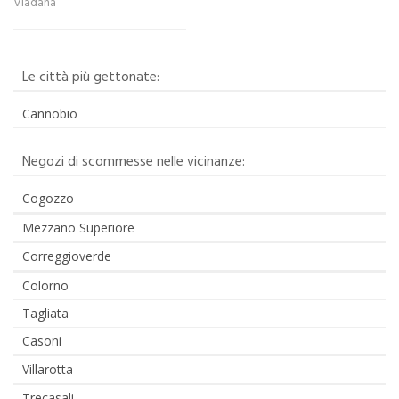
Viadana
Le città più gettonate:
Cannobio
Negozi di scommesse nelle vicinanze:
Cogozzo
Mezzano Superiore
Correggioverde
Colorno
Tagliata
Casoni
Villarotta
Trecasali