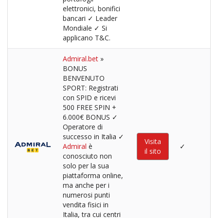
elettronici, bonifici
bancari ✓ Leader
Mondiale ✓ Si
applicano T&C.
Admiral.bet
»
BONUS
BENVENUTO
SPORT: Registrati
con SPID e ricevi
500 FREE SPIN +
6.000€ BONUS ✓
Operatore di
successo in Italia ✓
Visita
Admiral
è
✓
il sito
conosciuto non
solo per la sua
piattaforma online,
ma anche per i
numerosi punti
vendita fisici in
Italia, tra cui centri