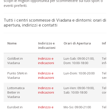
scopri le migliori opportunità per scommettere sui tuoi sport o
eventi preferiti.
Tutti i centri scommesse di Viadana e dintorni: orari di
apertura, indirizzi e contatti
Nome
Indirizzo e
Orari di Apertura
Infor
indicazioni
Goldbet in
Indirizzo e
Lun-Sab: 09:00-21:00,
Tel: 
Viadana
indicazioni
Dom: 10:00-18:00
info@
Punto SNAI in
Indirizzo e
Lun-Dom: 10:00-20:00
Tel: 
Viadana
indicazioni
servi
Lottomatica
Indirizzo e
Lun-Ven: 09:00-19:00,
Tel: 
Better in
indicazioni
Sab: 10:00-18:00
conta
Viadana
Eurobet in
Indirizzo e
Mo-So: 09:00-21:00
Tel: 