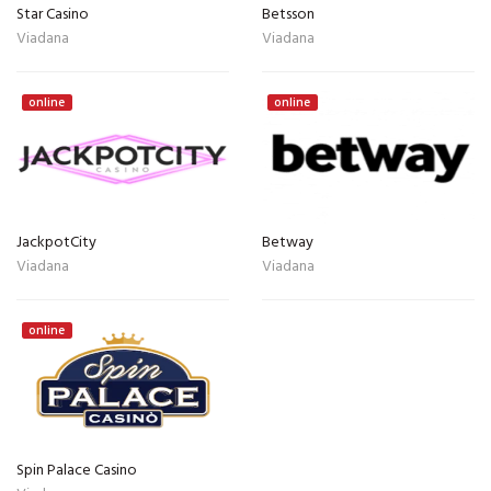
Star Casino
Betsson
Viadana
Viadana
online
online
JackpotCity
Betway
Viadana
Viadana
online
Spin Palace Casino