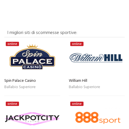
I migliori siti di scommesse sportive:
online
online
Spin Palace Casino
William Hill
Ballabio Superiore
Ballabio Superiore
online
online