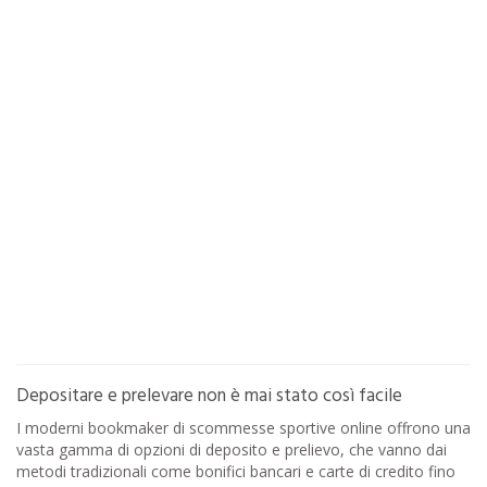
Depositare e prelevare non è mai stato così facile
I moderni bookmaker di scommesse sportive online offrono una
vasta gamma di opzioni di deposito e prelievo, che vanno dai
metodi tradizionali come bonifici bancari e carte di credito fino