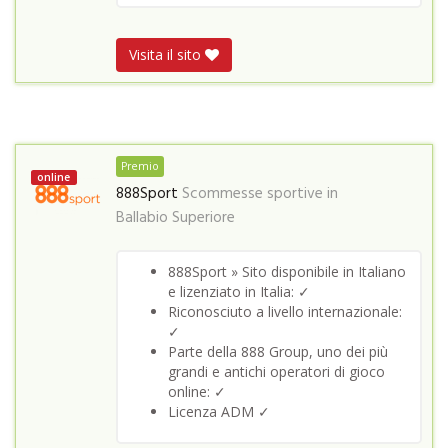
Visita il sito
Premio
online
888Sport
Scommesse sportive in
Ballabio Superiore
888Sport » Sito disponibile in Italiano
e lizenziato in Italia: ✓
Riconosciuto a livello internazionale:
✓
Parte della 888 Group, uno dei più
grandi e antichi operatori di gioco
online: ✓
Licenza ADM ✓