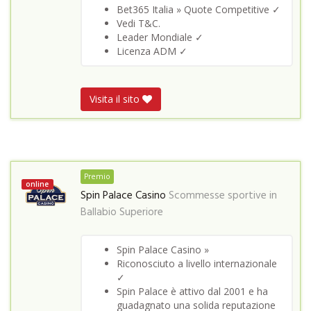
Bet365 Italia » Quote Competitive ✓
Vedi T&C.
Leader Mondiale ✓
Licenza ADM ✓
Visita il sito
Premio
online
Spin Palace Casino
Scommesse sportive in
Ballabio Superiore
Spin Palace Casino »
Riconosciuto a livello internazionale
✓
Spin Palace è attivo dal 2001 e ha
guadagnato una solida reputazione