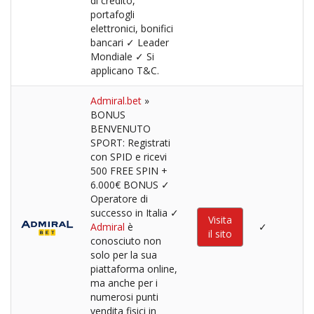
di credito,
portafogli
elettronici, bonifici
bancari ✓ Leader
Mondiale ✓ Si
applicano T&C.
Admiral.bet
»
BONUS
BENVENUTO
SPORT: Registrati
con SPID e ricevi
500 FREE SPIN +
6.000€ BONUS ✓
Operatore di
successo in Italia ✓
Visita
Admiral
è
✓
il sito
conosciuto non
solo per la sua
piattaforma online,
ma anche per i
numerosi punti
vendita fisici in