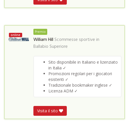
Premio
online
William Hill
Scommesse sportive in
Ballabio Superiore
Sito disponibile in Italiano e lizenziato
in Italia ✓
Promozioni regolari per i giocatori
esistenti ✓
Tradizionale bookmaker inglese ✓
Licenza ADM ✓
Visita il sito