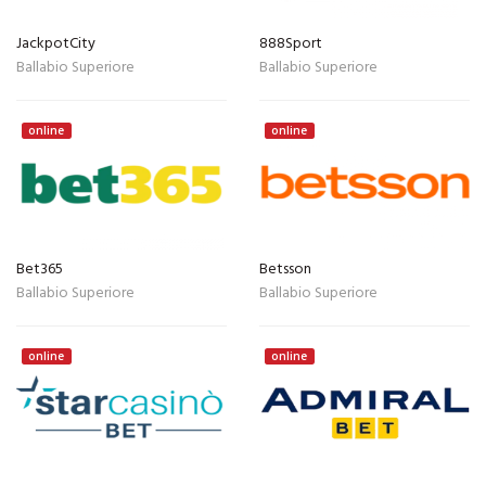
JackpotCity
888Sport
Ballabio Superiore
Ballabio Superiore
online
online
Bet365
Betsson
Ballabio Superiore
Ballabio Superiore
online
online