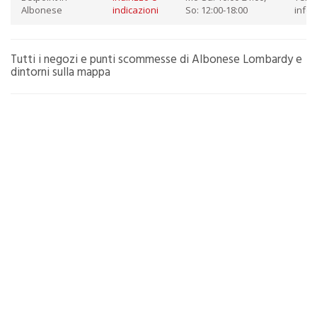
Albonese
indicazioni
So: 12:00-18:00
info@
Tutti i negozi e punti scommesse di Albonese Lombardy e
dintorni sulla mappa