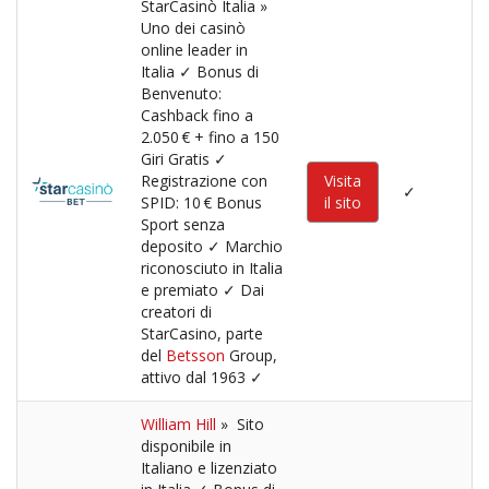
StarCasinò Italia »
Uno dei casinò
online leader in
Italia ✓ Bonus di
Benvenuto:
Cashback fino a
2.050 € + fino a 150
Giri Gratis ✓
Registrazione con
Visita
✓
SPID: 10 € Bonus
il sito
Sport senza
deposito ✓ Marchio
riconosciuto in Italia
e premiato ✓ Dai
creatori di
StarCasino, parte
del
Betsson
Group,
attivo dal 1963 ✓
William Hill
» Sito
disponibile in
Italiano e lizenziato