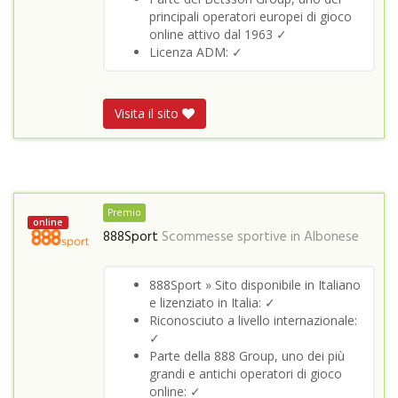
principali operatori europei di gioco
online attivo dal 1963 ✓
Licenza ADM: ✓
Visita il sito
Premio
online
888Sport
Scommesse sportive in
Albonese
888Sport » Sito disponibile in Italiano
e lizenziato in Italia: ✓
Riconosciuto a livello internazionale:
✓
Parte della 888 Group, uno dei più
grandi e antichi operatori di gioco
online: ✓