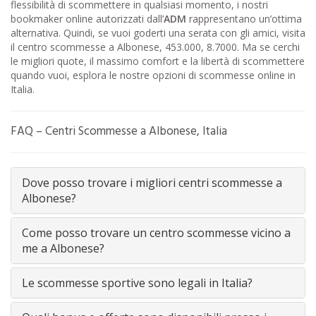
flessibilità di scommettere in qualsiasi momento, i nostri
bookmaker online autorizzati dall’
ADM
rappresentano un’ottima
alternativa. Quindi, se vuoi goderti una serata con gli amici, visita
il centro scommesse a Albonese, 453.000, 8.7000. Ma se cerchi
le migliori quote, il massimo comfort e la libertà di scommettere
quando vuoi, esplora le nostre opzioni di scommesse online in
Italia.
FAQ – Centri Scommesse a Albonese, Italia
Dove posso trovare i migliori centri scommesse a
Albonese?
Come posso trovare un centro scommesse vicino a
me a Albonese?
Le scommesse sportive sono legali in Italia?