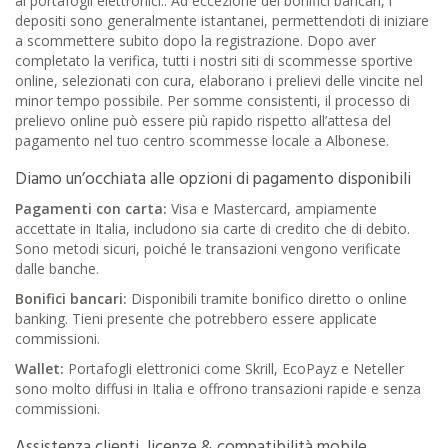
ai portafogli elettronici.. Ad eccezione dei bonifici bancari, i
depositi sono generalmente istantanei, permettendoti di iniziare
a scommettere subito dopo la registrazione. Dopo aver
completato la verifica, tutti i nostri siti di scommesse sportive
online, selezionati con cura, elaborano i prelievi delle vincite nel
minor tempo possibile. Per somme consistenti, il processo di
prelievo online può essere più rapido rispetto all’attesa del
pagamento nel tuo centro scommesse locale a Albonese.
Diamo un’occhiata alle opzioni di pagamento disponibili
Pagamenti con carta:
Visa e Mastercard, ampiamente
accettate in Italia, includono sia carte di credito che di debito.
Sono metodi sicuri, poiché le transazioni vengono verificate
dalle banche.
Bonifici bancari:
Disponibili tramite bonifico diretto o online
banking. Tieni presente che potrebbero essere applicate
commissioni.
Wallet:
Portafogli elettronici come Skrill, EcoPayz e Neteller
sono molto diffusi in Italia e offrono transazioni rapide e senza
commissioni.
Assistenza clienti, licenze & compatibilità mobile