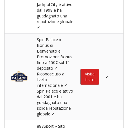
JackpotCity è attivo
dal 1998 e ha
guadagnato una
reputazione globale
✓
Spin Palace »
Bonus di
Benvenuto e
Promozioni: Bonus
fino a 150€ sul 1°
deposito ✓
Riconosciuto a
Visita
✓
livello
il sito
internazionale ✓
Spin Palace è attivo
dal 2001 e ha
guadagnato una
solida reputazione
globale ✓
888Sport » Sito