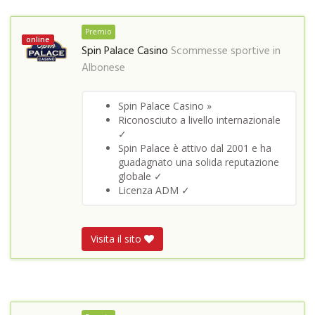
Premio
online
Spin Palace Casino
Scommesse sportive in
Albonese
Spin Palace Casino »
Riconosciuto a livello internazionale
✓
Spin Palace è attivo dal 2001 e ha
guadagnato una solida reputazione
globale ✓
Licenza ADM ✓
Visita il sito