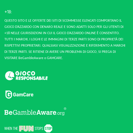
+18:
QUESTO SITO E LE OFFERTE DEI SITI DI SCOMMESSE ELENCATI COMPORTANO IL
GIOCO D’AZZARDO CON DENARO REALE E SONO ADATTI SOLO PER GLI UTENTI DI
+18 NELLE GIURISDIZIONI IN CUI IL GIOCO D’AZZARDO ONLINE È CONSENTITO.
TUTTI I MARCHI, I LOGHI E LE IMMAGINI DI TERZE PARTI SONO DI PROPRIETÀ DEI
RISPETTIVI PROPRIETARI. QUALSIASI VISUALIZZAZIONE E RIFERIMENTO A MARCHI
DI TERZE PARTI. SE RITIENE DI AVERE UN PROBLEMA DI GIOCO, SI PREGA DI
VISITARE BeGambleAware o GAMCARE.