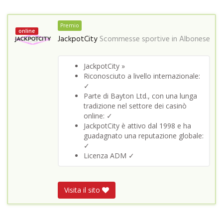
Premio
online
JackpotCity
Scommesse sportive in
Albonese
JackpotCity »
Riconosciuto a livello internazionale:
✓
Parte di Bayton Ltd., con una lunga
tradizione nel settore dei casinò
online: ✓
JackpotCity è attivo dal 1998 e ha
guadagnato una reputazione globale:
✓
Licenza ADM ✓
Visita il sito