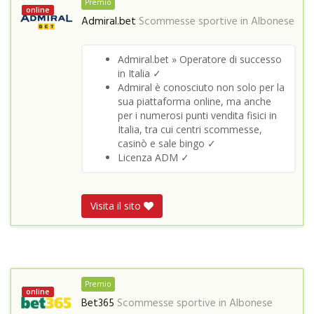
Premio
online
Admiral.bet
Scommesse sportive in
Albonese
Admiral.bet » Operatore di successo
in Italia ✓
Admiral è conosciuto non solo per la
sua piattaforma online, ma anche
per i numerosi punti vendita fisici in
Italia, tra cui centri scommesse,
casinò e sale bingo ✓
Licenza ADM ✓
Visita il sito
Premio
online
Bet365
Scommesse sportive in
Albonese