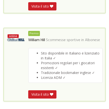
Visita il sito
Premio
online
William Hill
Scommesse sportive in
Albonese
Sito disponibile in Italiano e lizenziato
in Italia ✓
Promozioni regolari per i giocatori
esistenti ✓
Tradizionale bookmaker inglese ✓
Licenza ADM ✓
Visita il sito