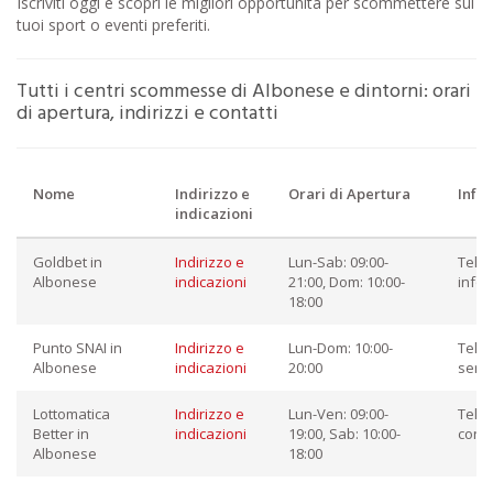
Iscriviti oggi e scopri le migliori opportunità per scommettere sui
tuoi sport o eventi preferiti.
Tutti i centri scommesse di Albonese e dintorni: orari
di apertura, indirizzi e contatti
Nome
Indirizzo e
Orari di Apertura
Info
indicazioni
Goldbet in
Indirizzo e
Lun-Sab: 09:00-
Tel: 
Albonese
indicazioni
21:00, Dom: 10:00-
info@
18:00
Punto SNAI in
Indirizzo e
Lun-Dom: 10:00-
Tel: 
Albonese
indicazioni
20:00
servi
Lottomatica
Indirizzo e
Lun-Ven: 09:00-
Tel: 
Better in
indicazioni
19:00, Sab: 10:00-
conta
Albonese
18:00