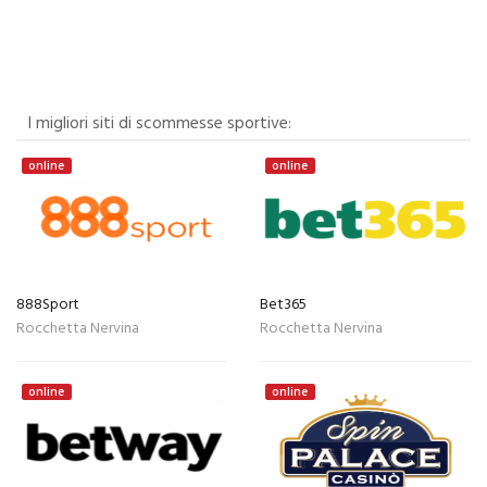
I migliori siti di scommesse sportive:
online
online
888Sport
Bet365
Rocchetta Nervina
Rocchetta Nervina
online
online