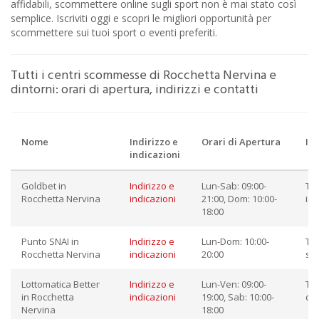
affidabili, scommettere online sugli sport non è mai stato così
semplice. Iscriviti oggi e scopri le migliori opportunità per
scommettere sui tuoi sport o eventi preferiti.
Tutti i centri scommesse di Rocchetta Nervina e
dintorni: orari di apertura, indirizzi e contatti
Nome
Indirizzo e
Orari di Apertura
In
indicazioni
Goldbet in
Indirizzo e
Lun-Sab: 09:00-
Tel
Rocchetta Nervina
indicazioni
21:00, Dom: 10:00-
inf
18:00
Punto SNAI in
Indirizzo e
Lun-Dom: 10:00-
Tel
Rocchetta Nervina
indicazioni
20:00
ser
Lottomatica Better
Indirizzo e
Lun-Ven: 09:00-
Tel
in Rocchetta
indicazioni
19:00, Sab: 10:00-
con
Nervina
18:00