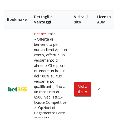
Dettagli e
Visita il
Licenza
Bookmaker
Vantaggi
sito
ADM
Bet365
Italia
» Offerta di
benvenuto per i
nuovi clienti Apri un
conto, effettua un
versamento di
almeno €5 e potrai
ottenere un bonus
del 100% sul tuo
versamento
qualificante, fino a
Visita
✓
un massimo di
il sito
€500. Vedi T&C.✓
Quote Competitive
✓ Opzioni di
Pagamento: Carte