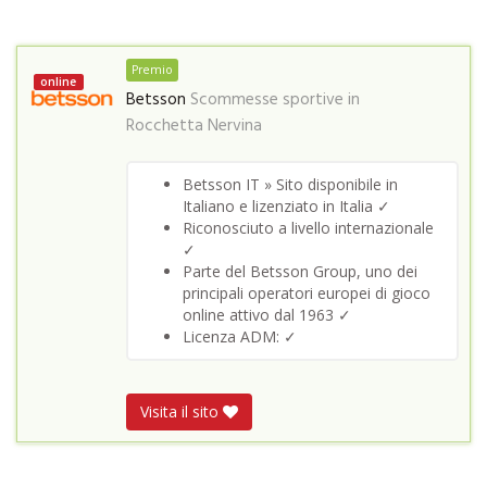
Premio
online
Betsson
Scommesse sportive in
Rocchetta Nervina
Betsson IT » Sito disponibile in
Italiano e lizenziato in Italia ✓
Riconosciuto a livello internazionale
✓
Parte del Betsson Group, uno dei
principali operatori europei di gioco
online attivo dal 1963 ✓
Licenza ADM: ✓
Visita il sito