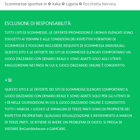
Scommesse sportive in
⚽
Italia
⚽
Liguria
⚽
Rocchetta Nervina
ESCLUSIONE DI RESPONSABILITÀ:
TUTTI I SITI DI SCOMMESSE, LE OFFERTE/PROMOZIONI E I BONUS ELENCATI SONO
SOGGETTI AI TERMINI E ALLE CONDIZIONI DEI RISPETTIVI FORNITORI DI
SCOMMESSE E POSSONO INCLUDERE REQUISITI DI SCOMMESSA INDIVIDUALI.
QUESTO SITO E LE OFFERTE DEI SITI DI SCOMMESSE ELENCATI COMPORTANO UN
GIOCO D’AZZARDO CON DENARO REALE E SONO ADATTI SOLO AGLI UTENTI
MAGGIORENNI NEI PAESI IN CUI IL GIOCO D’AZZARDO ONLINE È CONSENTITO.
+18:
QUESTO SITO E LE OFFERTE DEI SITI DI SCOMMESSE ELENCATI COMPORTANO IL
GIOCO D’AZZARDO CON DENARO REALE E SONO ADATTI SOLO PER GLI UTENTI DI
+18 NELLE GIURISDIZIONI IN CUI IL GIOCO D’AZZARDO ONLINE È CONSENTITO.
TUTTI I MARCHI, I LOGHI E LE IMMAGINI DI TERZE PARTI SONO DI PROPRIETÀ DEI
RISPETTIVI PROPRIETARI. QUALSIASI VISUALIZZAZIONE E RIFERIMENTO A MARCHI
DI TERZE PARTI. SE RITIENE DI AVERE UN PROBLEMA DI GIOCO, SI PREGA DI
VISITARE BeGambleAware o GAMCARE.