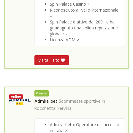
Spin Palace Casino »
Riconosciuto a livello internazionale
✓
Spin Palace è attivo dal 2001 e ha
guadagnato una solida reputazione
globale ✓
Licenza ADM ✓
Visita il sito
Premio
online
Admiral.bet
Scommesse sportive in
Rocchetta Nervina
Admiral.bet » Operatore di successo
in Italia ✓