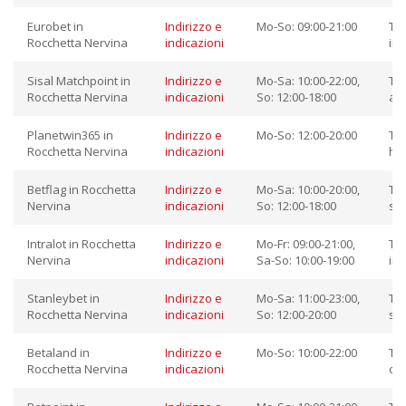
Eurobet in
Indirizzo e
Mo-So: 09:00-21:00
Tel
Rocchetta Nervina
indicazioni
inf
Sisal Matchpoint in
Indirizzo e
Mo-Sa: 10:00-22:00,
Tel
Rocchetta Nervina
indicazioni
So: 12:00-18:00
ass
Planetwin365 in
Indirizzo e
Mo-So: 12:00-20:00
Tel
Rocchetta Nervina
indicazioni
he
Betflag in Rocchetta
Indirizzo e
Mo-Sa: 10:00-20:00,
Tel
Nervina
indicazioni
So: 12:00-18:00
sup
Intralot in Rocchetta
Indirizzo e
Mo-Fr: 09:00-21:00,
Tel
Nervina
indicazioni
Sa-So: 10:00-19:00
inf
Stanleybet in
Indirizzo e
Mo-Sa: 11:00-23:00,
Tel
Rocchetta Nervina
indicazioni
So: 12:00-20:00
su
Betaland in
Indirizzo e
Mo-So: 10:00-22:00
Tel
Rocchetta Nervina
indicazioni
cu