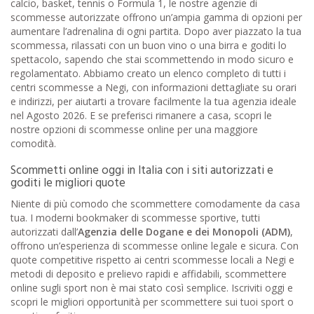
calcio, basket, tennis o Formula 1, le nostre agenzie di
scommesse autorizzate offrono un’ampia gamma di opzioni per
aumentare l’adrenalina di ogni partita. Dopo aver piazzato la tua
scommessa, rilassati con un buon vino o una birra e goditi lo
spettacolo, sapendo che stai scommettendo in modo sicuro e
regolamentato. Abbiamo creato un elenco completo di tutti i
centri scommesse a Negi, con informazioni dettagliate su orari
e indirizzi, per aiutarti a trovare facilmente la tua agenzia ideale
nel Agosto 2026. E se preferisci rimanere a casa, scopri le
nostre opzioni di scommesse online per una maggiore
comodità.
Scommetti online oggi in Italia con i siti autorizzati e
goditi le migliori quote
Niente di più comodo che scommettere comodamente da casa
tua. I moderni bookmaker di scommesse sportive, tutti
autorizzati dall’
Agenzia delle Dogane e dei Monopoli (ADM)
,
offrono un’esperienza di scommesse online legale e sicura. Con
quote competitive rispetto ai centri scommesse locali a Negi e
metodi di deposito e prelievo rapidi e affidabili, scommettere
online sugli sport non è mai stato così semplice. Iscriviti oggi e
scopri le migliori opportunità per scommettere sui tuoi sport o