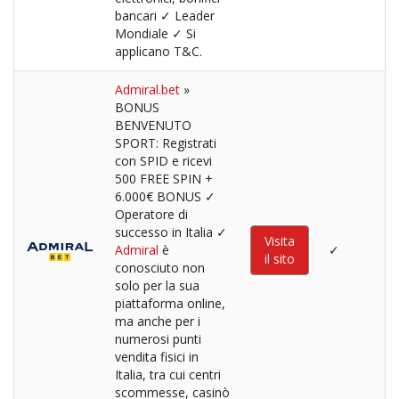
bancari ✓ Leader
Mondiale ✓ Si
applicano T&C.
Admiral.bet
»
BONUS
BENVENUTO
SPORT: Registrati
con SPID e ricevi
500 FREE SPIN +
6.000€ BONUS ✓
Operatore di
successo in Italia ✓
Visita
Admiral
è
✓
il sito
conosciuto non
solo per la sua
piattaforma online,
ma anche per i
numerosi punti
vendita fisici in
Italia, tra cui centri
scommesse, casinò