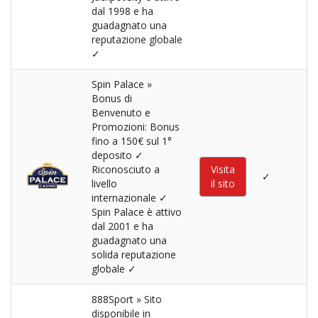
dal 1998 e ha
guadagnato una
reputazione globale
✓
Spin Palace »
Bonus di
Benvenuto e
Promozioni: Bonus
fino a 150€ sul 1°
deposito ✓
Riconosciuto a
Visita
✓
livello
il sito
internazionale ✓
Spin Palace è attivo
dal 2001 e ha
guadagnato una
solida reputazione
globale ✓
888Sport » Sito
disponibile in