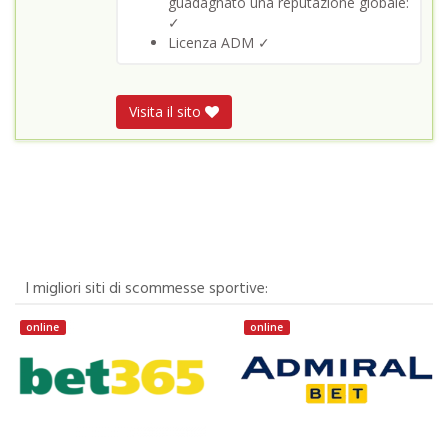
guadagnato una reputazione globale:
✓
Licenza ADM ✓
Visita il sito
I migliori siti di scommesse sportive:
online
online