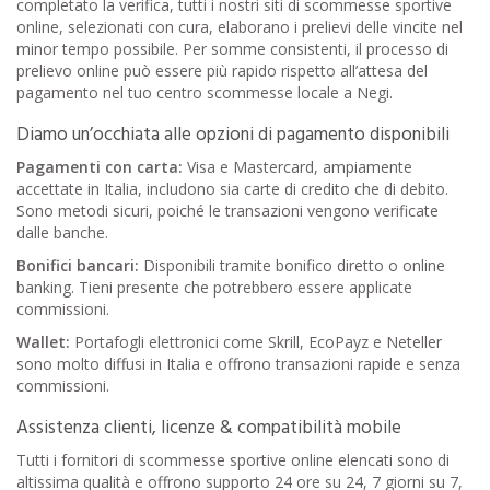
completato la verifica, tutti i nostri siti di scommesse sportive
online, selezionati con cura, elaborano i prelievi delle vincite nel
minor tempo possibile. Per somme consistenti, il processo di
prelievo online può essere più rapido rispetto all’attesa del
pagamento nel tuo centro scommesse locale a Negi.
Diamo un’occhiata alle opzioni di pagamento disponibili
Pagamenti con carta:
Visa e Mastercard, ampiamente
accettate in Italia, includono sia carte di credito che di debito.
Sono metodi sicuri, poiché le transazioni vengono verificate
dalle banche.
Bonifici bancari:
Disponibili tramite bonifico diretto o online
banking. Tieni presente che potrebbero essere applicate
commissioni.
Wallet:
Portafogli elettronici come Skrill, EcoPayz e Neteller
sono molto diffusi in Italia e offrono transazioni rapide e senza
commissioni.
Assistenza clienti, licenze & compatibilità mobile
Tutti i fornitori di scommesse sportive online elencati sono di
altissima qualità e offrono supporto 24 ore su 24, 7 giorni su 7,