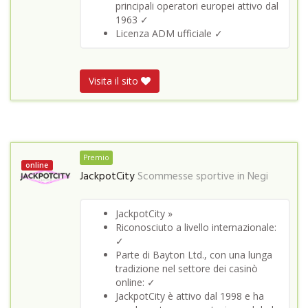
principali operatori europei attivo dal
1963 ✓
Licenza ADM ufficiale ✓
Visita il sito
Premio
online
JackpotCity
Scommesse sportive in
Negi
JackpotCity »
Riconosciuto a livello internazionale:
✓
Parte di Bayton Ltd., con una lunga
tradizione nel settore dei casinò
online: ✓
JackpotCity è attivo dal 1998 e ha