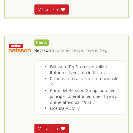
Visita il sito
Premio
online
Betsson
Scommesse sportive in
Negi
Betsson IT » Sito disponibile in
Italiano e lizenziato in Italia ✓
Riconosciuto a livello internazionale
✓
Parte del Betsson Group, uno dei
principali operatori europei di gioco
online attivo dal 1963 ✓
Licenza ADM: ✓
Visita il sito