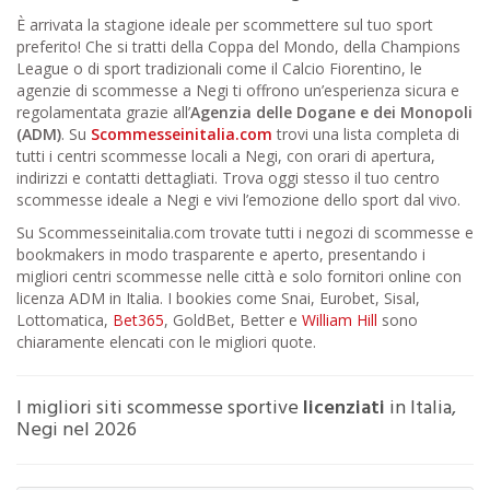
È arrivata la stagione ideale per scommettere sul tuo sport
preferito! Che si tratti della Coppa del Mondo, della Champions
League o di sport tradizionali come il Calcio Fiorentino, le
agenzie di scommesse a Negi ti offrono un’esperienza sicura e
regolamentata grazie all’
Agenzia delle Dogane e dei Monopoli
(ADM)
. Su
Scommesseinitalia.com
trovi una lista completa di
tutti i centri scommesse locali a Negi, con orari di apertura,
indirizzi e contatti dettagliati. Trova oggi stesso il tuo centro
scommesse ideale a Negi e vivi l’emozione dello sport dal vivo.
Su Scommesseinitalia.com trovate tutti i negozi di scommesse e
bookmakers in modo trasparente e aperto, presentando i
migliori centri scommesse nelle città e solo fornitori online con
licenza ADM in Italia. I bookies come Snai, Eurobet, Sisal,
Lottomatica,
Bet365
, GoldBet, Better e
William Hill
sono
chiaramente elencati con le migliori quote.
I migliori siti scommesse sportive
licenziati
in Italia,
Negi nel 2026