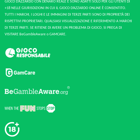
GIOCO D’AZZARDO CON DENARO REALE E SONO ADATTI SOLO PER GLI UTENTI DI
+18 NELLE GIURISDIZIONI IN CUI IL GIOCO D’AZZARDO ONLINE È CONSENTITO.
TUTTI I MARCHI, I LOGHI E LE IMMAGINI DI TERZE PARTI SONO DI PROPRIETÀ DEI
RISPETTIVI PROPRIETARI. QUALSIASI VISUALIZZAZIONE E RIFERIMENTO A MARCHI
DI TERZE PARTI. SE RITIENE DI AVERE UN PROBLEMA DI GIOCO, SI PREGA DI
VISITARE BeGambleAware o GAMCARE.