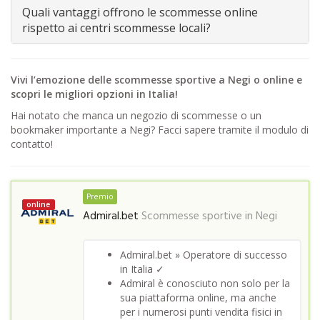
Quali vantaggi offrono le scommesse online
rispetto ai centri scommesse locali?
Vivi l’emozione delle scommesse sportive a Negi o online e
scopri le migliori opzioni in Italia!
Hai notato che manca un negozio di scommesse o un
bookmaker importante a Negi? Facci sapere tramite il modulo di
contatto!
Premio
online
Admiral.bet
Scommesse sportive in
Negi
Admiral.bet » Operatore di successo
in Italia ✓
Admiral è conosciuto non solo per la
sua piattaforma online, ma anche
per i numerosi punti vendita fisici in