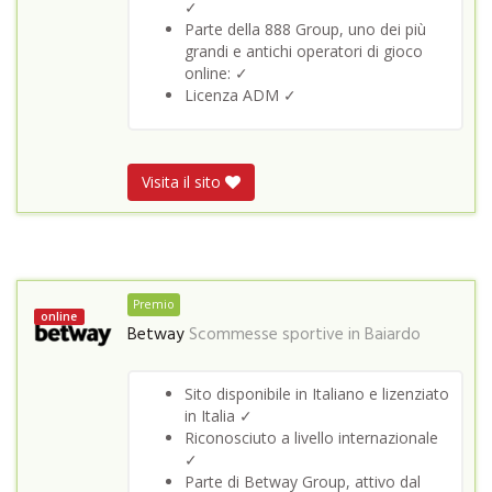
✓
Parte della 888 Group, uno dei più
grandi e antichi operatori di gioco
online: ✓
Licenza ADM ✓
Visita il sito
Premio
online
Betway
Scommesse sportive in
Baiardo
Sito disponibile in Italiano e lizenziato
in Italia ✓
Riconosciuto a livello internazionale
✓
Parte di Betway Group, attivo dal