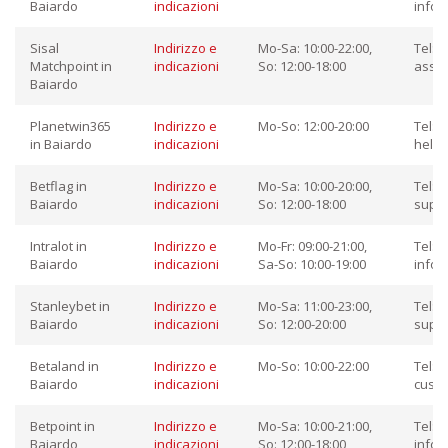
Baiardo
indicazioni
info@
Sisal
Indirizzo e
Mo-Sa: 10:00-22:00,
Tel: 
Matchpoint in
indicazioni
So: 12:00-18:00
assis
Baiardo
Planetwin365
Indirizzo e
Mo-So: 12:00-20:00
Tel: 
in Baiardo
indicazioni
helpd
Betflag in
Indirizzo e
Mo-Sa: 10:00-20:00,
Tel: 
Baiardo
indicazioni
So: 12:00-18:00
suppo
Intralot in
Indirizzo e
Mo-Fr: 09:00-21:00,
Tel: 
Baiardo
indicazioni
Sa-So: 10:00-19:00
info@i
Stanleybet in
Indirizzo e
Mo-Sa: 11:00-23:00,
Tel: 
Baiardo
indicazioni
So: 12:00-20:00
suppo
Betaland in
Indirizzo e
Mo-So: 10:00-22:00
Tel: 
Baiardo
indicazioni
custo
Betpoint in
Indirizzo e
Mo-Sa: 10:00-21:00,
Tel: 
Baiardo
indicazioni
So: 12:00-18:00
info@