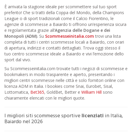
È arrivata la stagione ideale per scommettere sul tuo sport
preferito! Che si tratti della Coppa del Mondo, della Champions
League o di sport tradizionali come il Calcio Fiorentino, le
agenzie di scommesse a Baiardo ti offrono un’esperienza sicura
e regolamentata grazie all’
Agenzia delle Dogane e dei
Monopoli (ADM)
. Su
Scommesseinitalia.com
trovi una lista
completa di tutti i centri scommesse locali a Baiardo, con orari
di apertura, indirizzi e contatti dettagliati. Trova oggi stesso il
tuo centro scommesse ideale a Baiardo e vivi l’emozione dello
sport dal vivo.
Su Scommesseinitalia.com trovate tutti i negozi di scommesse e
bookmakers in modo trasparente e aperto, presentando i
migliori centri scommesse nelle città e solo fornitori online con
licenza ADM in Italia. I bookies come Snai, Eurobet, Sisal,
Lottomatica,
Bet365
, GoldBet, Better e
William Hill
sono
chiaramente elencati con le migliori quote.
I migliori siti scommesse sportive
licenziati
in Italia,
Baiardo nel 2026