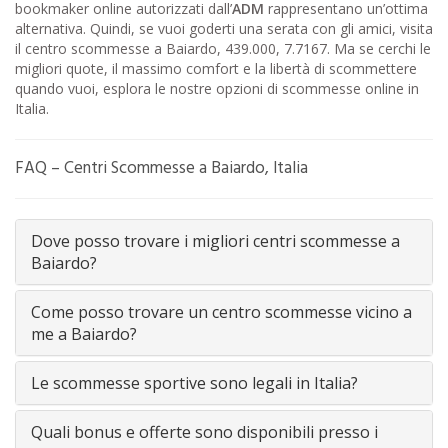
bookmaker online autorizzati dall’
ADM
rappresentano un’ottima
alternativa. Quindi, se vuoi goderti una serata con gli amici, visita
il centro scommesse a Baiardo, 439.000, 7.7167. Ma se cerchi le
migliori quote, il massimo comfort e la libertà di scommettere
quando vuoi, esplora le nostre opzioni di scommesse online in
Italia.
FAQ – Centri Scommesse a Baiardo, Italia
Dove posso trovare i migliori centri scommesse a
Baiardo?
Come posso trovare un centro scommesse vicino a
me a Baiardo?
Le scommesse sportive sono legali in Italia?
Quali bonus e offerte sono disponibili presso i