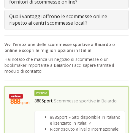
fornitori di scommesse online?
Quali vantaggi offrono le scommesse online
rispetto ai centri scommesse locali?
Vivi l’emozione delle scommesse sportive a Baiardo o
online e scopri le migliori opzioni in Italia!
Hai notato che manca un negozio di scommesse o un
bookmaker importante a Baiardo? Facci sapere tramite il
modulo di contatto!
Premio
online
888Sport
Scommesse sportive in
Baiardo
888Sport » Sito disponibile in Italiano
e lizenziato in Italia: ✓
Riconosciuto a livello internazionale: