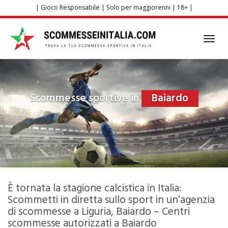
Skip
| Gioco Responsabile | Solo per maggiorenni | 18+ |
to
main
content
Toggl
navig
Scommesse sportive in
Baiardo
È tornata la stagione calcistica in Italia:
Scommetti in diretta sullo sport in un’agenzia
di scommesse a Liguria, Baiardo – Centri
scommesse autorizzati a Baiardo