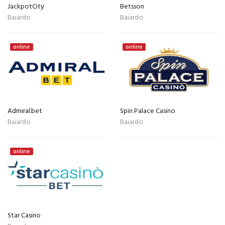
JackpotCity
Betsson
Baiardo
Baiardo
online
online
Admiral.bet
Spin Palace Casino
Baiardo
Baiardo
online
Star Casino