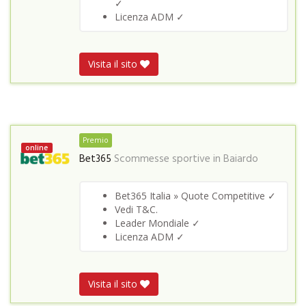
✓
Licenza ADM ✓
Visita il sito
Premio
online
Bet365
Scommesse sportive in
Baiardo
Bet365 Italia » Quote Competitive ✓
Vedi T&C.
Leader Mondiale ✓
Licenza ADM ✓
Visita il sito