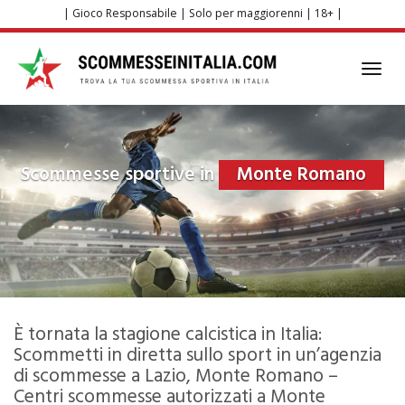
Skip
| Gioco Responsabile | Solo per maggiorenni | 18+ |
to
main
content
Toggl
navig
Scommesse sportive in
Monte Romano
È tornata la stagione calcistica in Italia:
Scommetti in diretta sullo sport in un’agenzia
di scommesse a Lazio, Monte Romano –
Centri scommesse autorizzati a Monte