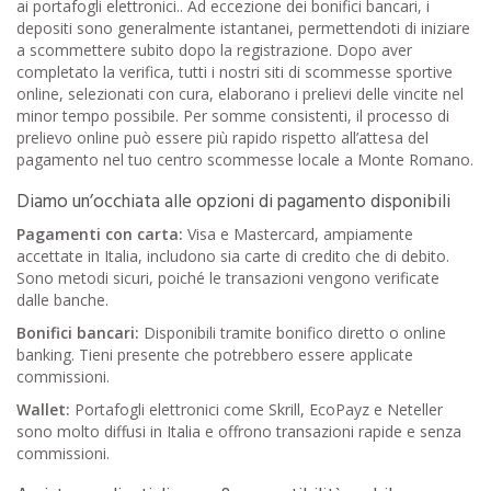
ai portafogli elettronici.. Ad eccezione dei bonifici bancari, i
depositi sono generalmente istantanei, permettendoti di iniziare
a scommettere subito dopo la registrazione. Dopo aver
completato la verifica, tutti i nostri siti di scommesse sportive
online, selezionati con cura, elaborano i prelievi delle vincite nel
minor tempo possibile. Per somme consistenti, il processo di
prelievo online può essere più rapido rispetto all’attesa del
pagamento nel tuo centro scommesse locale a Monte Romano.
Diamo un’occhiata alle opzioni di pagamento disponibili
Pagamenti con carta:
Visa e Mastercard, ampiamente
accettate in Italia, includono sia carte di credito che di debito.
Sono metodi sicuri, poiché le transazioni vengono verificate
dalle banche.
Bonifici bancari:
Disponibili tramite bonifico diretto o online
banking. Tieni presente che potrebbero essere applicate
commissioni.
Wallet:
Portafogli elettronici come Skrill, EcoPayz e Neteller
sono molto diffusi in Italia e offrono transazioni rapide e senza
commissioni.