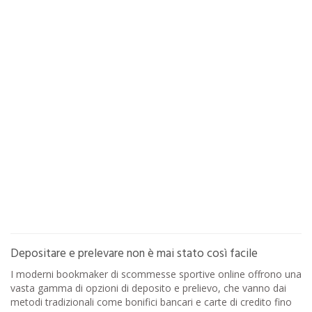
Depositare e prelevare non è mai stato così facile
I moderni bookmaker di scommesse sportive online offrono una
vasta gamma di opzioni di deposito e prelievo, che vanno dai
metodi tradizionali come bonifici bancari e carte di credito fino