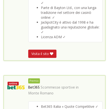
✓
Parte di Bayton Ltd., con una lunga
tradizione nel settore dei casinò
online: ✓
JackpotCity è attivo dal 1998 e ha
guadagnato una reputazione globale:
✓
Licenza ADM ✓
Visita il sito
Premio
online
Bet365
Scommesse sportive in
Monte Romano
Bet365 Italia » Quote Competitive ✓