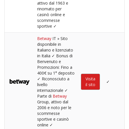
attivo dal 1963 e
rinomato per
casinò online e
scommesse
sportive ✓
Betway
IT » Sito
disponibile in
Italiano e lizenziato
in Italia ✓ Bonus di
Benvenuto e
Promozioni: Fino a
400€ su 1° deposito
✓ Riconosciuto a
Visita
✓
livello
il sito
internazionale ✓
Parte di
Betway
Group, attivo dal
2006 e noto per le
scommesse
sportive e casinò
online ✓