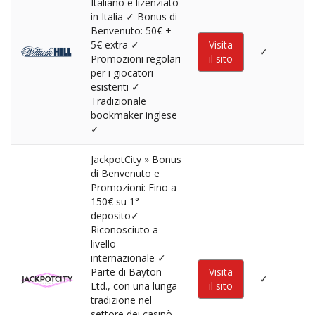
Italiano e lizenziato
in Italia ✓ Bonus di
Benvenuto: 50€ +
5€ extra ✓
Visita
✓
Promozioni regolari
il sito
per i giocatori
esistenti ✓
Tradizionale
bookmaker inglese
✓
JackpotCity » Bonus
di Benvenuto e
Promozioni: Fino a
150€ su 1°
deposito✓
Riconosciuto a
livello
internazionale ✓
Parte di Bayton
Visita
✓
Ltd., con una lunga
il sito
tradizione nel
settore dei casinò