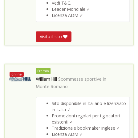
Vedi T&C.
Leader Mondiale ✓
Licenza ADM ✓
Visita il sito
Premio
online
William Hill
Scommesse sportive in
Monte Romano
Sito disponibile in Italiano e lizenziato
in Italia ✓
Promozioni regolari per i giocatori
esistenti ✓
Tradizionale bookmaker inglese ✓
Licenza ADM ✓