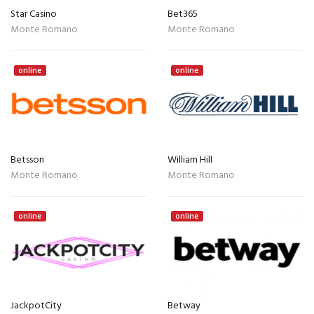
Star Casino
Bet365
Monte Romano
Monte Romano
online
online
Betsson
William Hill
Monte Romano
Monte Romano
online
online
JackpotCity
Betway