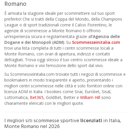
Romano
È arrivata la stagione ideale per scommettere sul tuo sport
preferito! Che si tratti della Coppa del Mondo, della Champions
League o di sport tradizionali come il Calcio Fiorentino, le
agenzie di scommesse a Monte Romano ti offrono
un’esperienza sicura e regolamentata grazie all’
Agenzia delle
Dogane e dei Monopoli (ADM)
. Su
Scommesseinitalia.com
trovi una lista completa di tutti i centri scommesse locali a
Monte Romano, con orari di apertura, indirizzi e contatti
dettagliati. Trova oggi stesso il tuo centro scommesse ideale a
Monte Romano e vivi l’emozione dello sport dal vivo.
Su Scommesseinitalia.com trovate tutti i negozi di scommesse e
bookmakers in modo trasparente e aperto, presentando i
migliori centri scommesse nelle città e solo fornitori online con
licenza ADM in Italia. I bookies come Snai, Eurobet, Sisal,
Lottomatica,
Bet365
, GoldBet, Better e
William Hill
sono
chiaramente elencati con le migliori quote.
I migliori siti scommesse sportive
licenziati
in Italia,
Monte Romano nel 2026