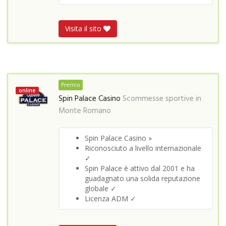
Visita il sito
Premio
online
Spin Palace Casino
Scommesse sportive in
Monte Romano
Spin Palace Casino »
Riconosciuto a livello internazionale
✓
Spin Palace è attivo dal 2001 e ha
guadagnato una solida reputazione
globale ✓
Licenza ADM ✓