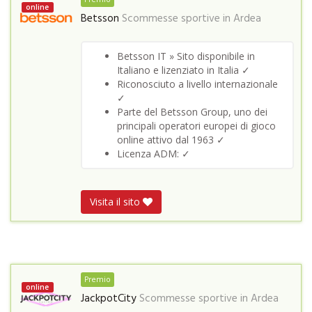
online
Betsson
Scommesse sportive in
Ardea
Betsson IT » Sito disponibile in
Italiano e lizenziato in Italia ✓
Riconosciuto a livello internazionale
✓
Parte del Betsson Group, uno dei
principali operatori europei di gioco
online attivo dal 1963 ✓
Licenza ADM: ✓
Visita il sito
Premio
online
JackpotCity
Scommesse sportive in
Ardea