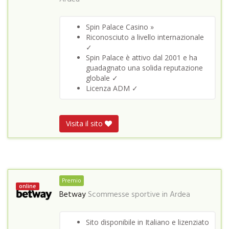
Spin Palace Casino »
Riconosciuto a livello internazionale
✓
Spin Palace è attivo dal 2001 e ha
guadagnato una solida reputazione
globale ✓
Licenza ADM ✓
Visita il sito
Premio
online
Betway
Scommesse sportive in
Ardea
Sito disponibile in Italiano e lizenziato