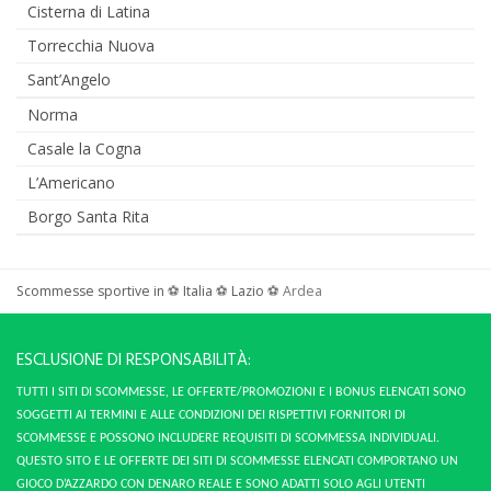
Cisterna di Latina
Torrecchia Nuova
Sant’Angelo
Norma
Casale la Cogna
L’Americano
Borgo Santa Rita
Scommesse sportive in
⚽
Italia
⚽
Lazio
⚽
Ardea
ESCLUSIONE DI RESPONSABILITÀ:
TUTTI I SITI DI SCOMMESSE, LE OFFERTE/PROMOZIONI E I BONUS ELENCATI SONO
SOGGETTI AI TERMINI E ALLE CONDIZIONI DEI RISPETTIVI FORNITORI DI
SCOMMESSE E POSSONO INCLUDERE REQUISITI DI SCOMMESSA INDIVIDUALI.
QUESTO SITO E LE OFFERTE DEI SITI DI SCOMMESSE ELENCATI COMPORTANO UN
GIOCO D’AZZARDO CON DENARO REALE E SONO ADATTI SOLO AGLI UTENTI