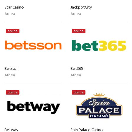
Star Casino
JackpotCity
Ardea
Ardea
online
online
Betsson
Bet365
Ardea
Ardea
online
online
Betway
Spin Palace Casino