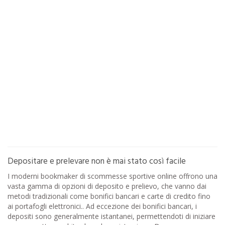
Depositare e prelevare non è mai stato così facile
I moderni bookmaker di scommesse sportive online offrono una
vasta gamma di opzioni di deposito e prelievo, che vanno dai
metodi tradizionali come bonifici bancari e carte di credito fino
ai portafogli elettronici.. Ad eccezione dei bonifici bancari, i
depositi sono generalmente istantanei, permettendoti di iniziare