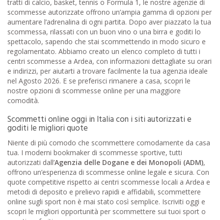
tratti di calcio, basket, tennis o Formula 1, le nostre agenzie di
scommesse autorizzate offrono un’ampia gamma di opzioni per
aumentare l’adrenalina di ogni partita. Dopo aver piazzato la tua
scommessa, rilassati con un buon vino o una birra e goditi lo
spettacolo, sapendo che stai scommettendo in modo sicuro e
regolamentato. Abbiamo creato un elenco completo di tutti i
centri scommesse a Ardea, con informazioni dettagliate su orari
e indirizzi, per aiutarti a trovare facilmente la tua agenzia ideale
nel Agosto 2026. E se preferisci rimanere a casa, scopri le
nostre opzioni di scommesse online per una maggiore
comodità.
Scommetti online oggi in Italia con i siti autorizzati e
goditi le migliori quote
Niente di più comodo che scommettere comodamente da casa
tua. I moderni bookmaker di scommesse sportive, tutti
autorizzati dall’
Agenzia delle Dogane e dei Monopoli (ADM)
,
offrono un’esperienza di scommesse online legale e sicura. Con
quote competitive rispetto ai centri scommesse locali a Ardea e
metodi di deposito e prelievo rapidi e affidabili, scommettere
online sugli sport non è mai stato così semplice. Iscriviti oggi e
scopri le migliori opportunità per scommettere sui tuoi sport o