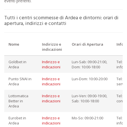
eventi preferiti.
Tutti i centri scommesse di Ardea e dintorni: orari di
apertura, indirizzi e contatti
Nome
Indirizzo e
Orari di Apertura
Infor
indicazioni
Goldbet in
Indirizzo e
Lun-Sab: 09:00-21:00,
Tel: +
Ardea
indicazioni
Dom: 10:00-18:00
info@g
Punto SNAI in
Indirizzo e
Lun-Dom: 10:00-20:00
Tel: +
Ardea
indicazioni
servic
Lottomatica
Indirizzo e
Lun-Ven: 09:00-19:00,
Tel: +
Better in
indicazioni
Sab: 10:00-18:00
contac
Ardea
Eurobet in
Indirizzo e
Mo-So: 09:00-21:00
Tel: +
Ardea
indicazioni
info@