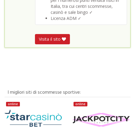
per i numerosi punti vendita fisici in
Italia, tra cui centri scommesse,
casinò e sale bingo ✓
Licenza ADM ✓
Visita il sito
I migliori siti di scommesse sportive:
online
online