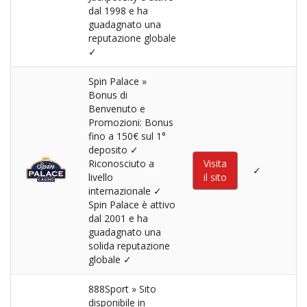
dal 1998 e ha
guadagnato una
reputazione globale
✓
Spin Palace »
Bonus di
Benvenuto e
Promozioni: Bonus
fino a 150€ sul 1°
deposito ✓
Riconosciuto a
Visita
✓
livello
il sito
internazionale ✓
Spin Palace è attivo
dal 2001 e ha
guadagnato una
solida reputazione
globale ✓
888Sport » Sito
disponibile in