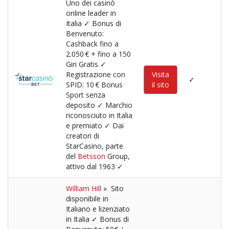
Uno dei casinò
online leader in
Italia ✓ Bonus di
Benvenuto:
Cashback fino a
2.050 € + fino a 150
Giri Gratis ✓
Registrazione con
Visita
✓
SPID: 10 € Bonus
il sito
Sport senza
deposito ✓ Marchio
riconosciuto in Italia
e premiato ✓ Dai
creatori di
StarCasino, parte
del
Betsson
Group,
attivo dal 1963 ✓
William Hill
» Sito
disponibile in
Italiano e lizenziato
in Italia ✓ Bonus di