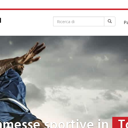
|
Pa
messe sportive in
T