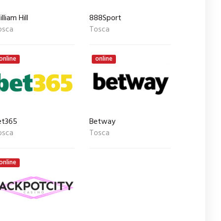
lliam Hill
888Sport
osca
Tosca
online
online
et365
Betway
osca
Tosca
online