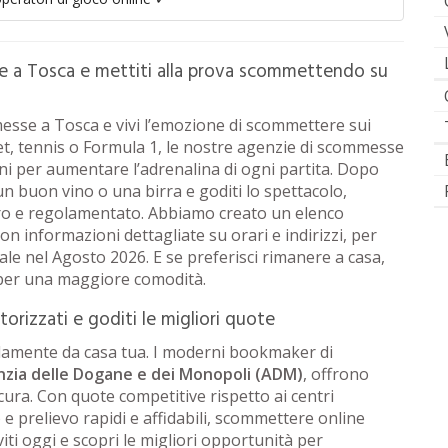
sse a Tosca e mettiti alla prova scommettendo su
mmesse a Tosca e vivi l’emozione di scommettere sui
asket, tennis o Formula 1, le nostre agenzie di scommesse
i per aumentare l’adrenalina di ogni partita. Dopo
un buon vino o una birra e goditi lo spettacolo,
o e regolamentato. Abbiamo creato un elenco
on informazioni dettagliate su orari e indirizzi, per
eale nel Agosto 2026. E se preferisci rimanere a casa,
 per una maggiore comodità.
torizzati e goditi le migliori quote
amente da casa tua. I moderni bookmaker di
zia delle Dogane e dei Monopoli (ADM)
, offrono
ura. Con quote competitive rispetto ai centri
e prelievo rapidi e affidabili, scommettere online
viti oggi e scopri le migliori opportunità per