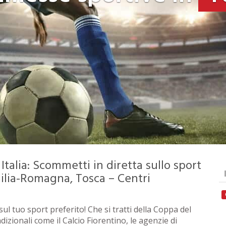
 Italia: Scommetti in diretta sullo sport
ilia-Romagna, Tosca – Centri
ul tuo sport preferito! Che si tratti della Coppa del
zionali come il Calcio Fiorentino, le agenzie di