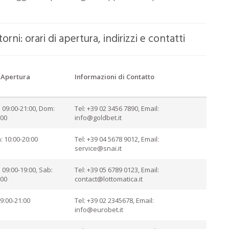
rni: orari di apertura, indirizzi e contatti
i Apertura
Informazioni di Contatto
 09:00-21:00, Dom:
Tel: +39 02 3456 7890, Email:
:00
info@goldbet.it
 10:00-20:00
Tel: +39 04 5678 9012, Email:
service@snai.it
 09:00-19:00, Sab:
Tel: +39 05 6789 0123, Email:
:00
contact@lottomatica.it
9:00-21:00
Tel: +39 02 2345678, Email:
info@eurobet.it