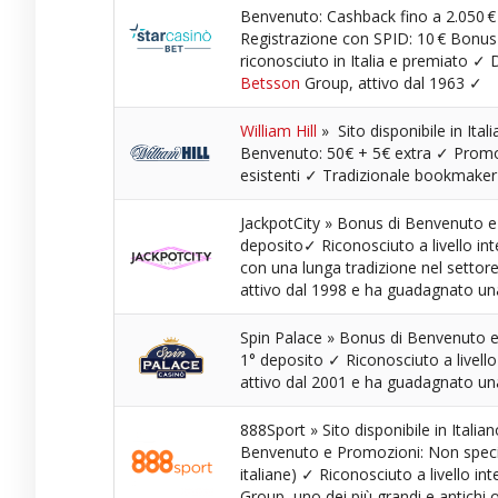
Benvenuto: Cashback fino a 2.050 € 
Registrazione con SPID: 10 € Bonu
riconosciuto in Italia e premiato ✓ D
Betsson
Group, attivo dal 1963 ✓
William Hill
» Sito disponibile in Ital
Benvenuto: 50€ + 5€ extra ✓ Promozi
esistenti ✓ Tradizionale bookmaker
JackpotCity » Bonus di Benvenuto e
deposito✓ Riconosciuto a livello int
con una lunga tradizione nel settore
attivo dal 1998 e ha guadagnato un
Spin Palace » Bonus di Benvenuto e
1° deposito ✓ Riconosciuto a livell
attivo dal 2001 e ha guadagnato un
888Sport » Sito disponibile in Italian
Benvenuto e Promozioni: Non specif
italiane) ✓ Riconosciuto a livello in
Group, uno dei più grandi e antichi 