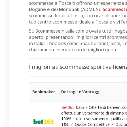
scommesse a Tosca ti offrono un’esperienza si
Dogane e dei Monopoli (ADM)
. Su
Scommessei
scommesse locali a Tosca, con orari di apertura,
tuo centro scommesse ideale a Tosca e vivi l’e
Su Scommesseinitalia.com trovate tutti i neg
aperto, presentando i migliori centri scommess
in Italia. I bookies come Snai, Eurobet, Sisal, 
chiaramente elencati con le migliori quote.
I migliori siti scommesse sportive
licen
Bookmaker
Dettagli e Vantaggi
Bet365
Italia » Offerta di benvenuto 
effettua un versamento di almeno €
100% sul tuo versamento qualifican
T&C.✓ Quote Competitive ✓ Opzioni