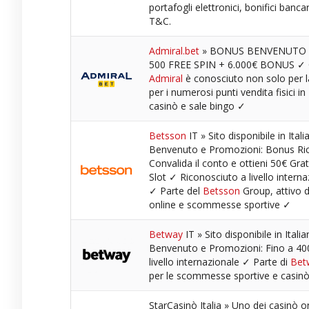
portafogli elettronici, bonifici ban
T&C.
Admiral.bet
» BONUS BENVENUTO SPO
500 FREE SPIN + 6.000€ BONUS ✓ Op
Admiral
è conosciuto non solo per l
per i numerosi punti vendita fisici in
casinò e sale bingo ✓
Betsson
IT » Sito disponibile in Ital
Benvenuto e Promozioni: Bonus Ric
Convalida il conto e ottieni 50€ Gra
Slot ✓ Riconosciuto a livello intern
✓ Parte del
Betsson
Group, attivo 
online e scommesse sportive ✓
Betway
IT » Sito disponibile in Itali
Benvenuto e Promozioni: Fino a 40
livello internazionale ✓ Parte di
Bet
per le scommesse sportive e casinò
StarCasinò Italia » Uno dei casinò on