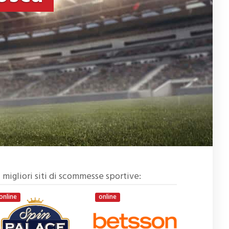
I migliori siti di scommesse sportive:
online
online