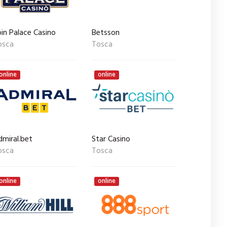
in Palace Casino
Betsson
osca
Tosca
online
online
dmiral.bet
Star Casino
osca
Tosca
online
online