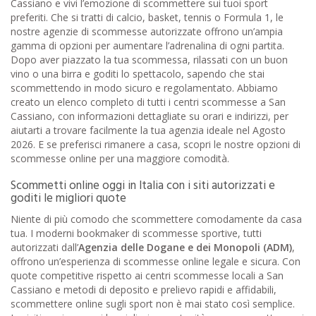
Cassiano e vivi l’emozione di scommettere sui tuoi sport
preferiti. Che si tratti di calcio, basket, tennis o Formula 1, le
nostre agenzie di scommesse autorizzate offrono un’ampia
gamma di opzioni per aumentare l’adrenalina di ogni partita.
Dopo aver piazzato la tua scommessa, rilassati con un buon
vino o una birra e goditi lo spettacolo, sapendo che stai
scommettendo in modo sicuro e regolamentato. Abbiamo
creato un elenco completo di tutti i centri scommesse a San
Cassiano, con informazioni dettagliate su orari e indirizzi, per
aiutarti a trovare facilmente la tua agenzia ideale nel Agosto
2026. E se preferisci rimanere a casa, scopri le nostre opzioni di
scommesse online per una maggiore comodità.
Scommetti online oggi in Italia con i siti autorizzati e
goditi le migliori quote
Niente di più comodo che scommettere comodamente da casa
tua. I moderni bookmaker di scommesse sportive, tutti
autorizzati dall’
Agenzia delle Dogane e dei Monopoli (ADM)
,
offrono un’esperienza di scommesse online legale e sicura. Con
quote competitive rispetto ai centri scommesse locali a San
Cassiano e metodi di deposito e prelievo rapidi e affidabili,
scommettere online sugli sport non è mai stato così semplice.