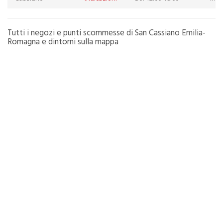
Tutti i negozi e punti scommesse di San Cassiano Emilia-
Romagna e dintorni sulla mappa