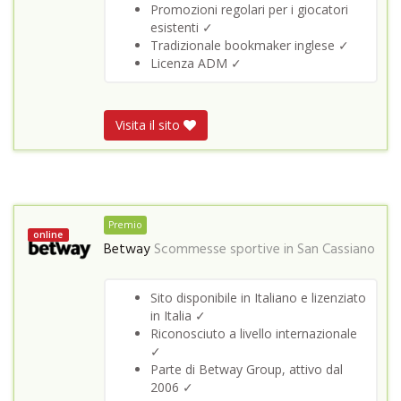
Promozioni regolari per i giocatori
esistenti ✓
Tradizionale bookmaker inglese ✓
Licenza ADM ✓
Visita il sito
Premio
online
Betway
Scommesse sportive in
San Cassiano
Sito disponibile in Italiano e lizenziato
in Italia ✓
Riconosciuto a livello internazionale
✓
Parte di Betway Group, attivo dal
2006 ✓