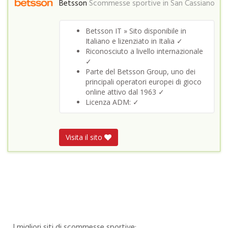
Betsson
Scommesse sportive in
San Cassiano
Betsson IT » Sito disponibile in
Italiano e lizenziato in Italia ✓
Riconosciuto a livello internazionale
✓
Parte del Betsson Group, uno dei
principali operatori europei di gioco
online attivo dal 1963 ✓
Licenza ADM: ✓
Visita il sito
I migliori siti di scommesse sportive: