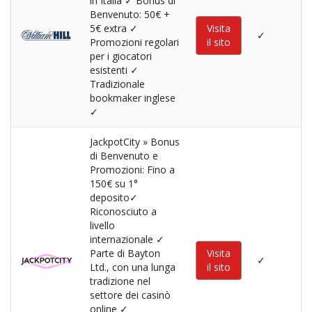
in Italia ✓ Bonus di
Benvenuto: 50€ +
5€ extra ✓
Visita
✓
Promozioni regolari
il sito
per i giocatori
esistenti ✓
Tradizionale
bookmaker inglese
✓
JackpotCity » Bonus
di Benvenuto e
Promozioni: Fino a
150€ su 1°
deposito✓
Riconosciuto a
livello
internazionale ✓
Parte di Bayton
Visita
✓
Ltd., con una lunga
il sito
tradizione nel
settore dei casinò
online ✓