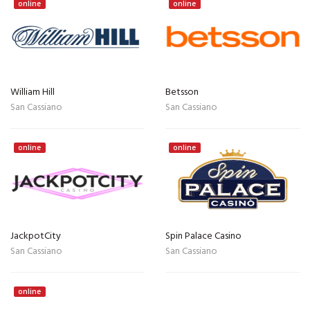
online
online
William Hill
Betsson
San Cassiano
San Cassiano
online
online
JackpotCity
Spin Palace Casino
San Cassiano
San Cassiano
online