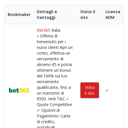
Dettagli e
Visita il
Licenza
Bookmaker
Vantaggi
sito
ADM
Bet365
Italia
» Offerta di
benvenuto per i
nuovi clienti Apri un
conto, effettua un
versamento di
almeno €5 e potrai
ottenere un bonus
del 100% sul tuo
versamento
qualificante, fino a
Visita
✓
un massimo di
il sito
€500. Vedi T&C.✓
Quote Competitive
✓ Opzioni di
Pagamento: Carte
di credito,
portafogli