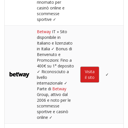
rinomato per
casinò online e
scommesse
sportive ✓
Betway
IT » Sito
disponibile in
Italiano e lizenziato
in Italia ✓ Bonus di
Benvenuto e
Promozioni: Fino a
400€ su 1° deposito
✓ Riconosciuto a
Visita
✓
livello
il sito
internazionale ✓
Parte di
Betway
Group, attivo dal
2006 e noto per le
scommesse
sportive e casinò
online ✓