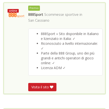
Premio
online
888Sport
Scommesse sportive in
San Cassiano
888Sport » Sito disponibile in Italiano
e lizenziato in Italia: ✓
Riconosciuto a livello internazionale:
✓
Parte della 888 Group, uno dei più
grandi e antichi operatori di gioco
online: ✓
Licenza ADM ✓
Visita il sito