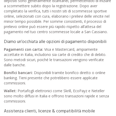
depositi sono generalmente istantanei, permettendoti di iniziare
a scommettere subito dopo la registrazione. Dopo aver
completato la verifica, tutti i nostri siti di scommesse sportive
online, selezionati con cura, elaborano i prelievi delle vincite nel
minor tempo possibile. Per somme consistenti, il processo di
prelievo online può essere più rapido rispetto all’attesa del
pagamento nel tuo centro scommesse locale a San Cassiano.
Diamo un’occhiata alle opzioni di pagamento disponibili
Pagamenti con carta:
Visa e Mastercard, ampiamente
accettate in Italia, includono sia carte di credito che di debito.
Sono metodi sicuri, poiché le transazioni vengono verificate
dalle banche.
Bonifici bancari:
Disponibili tramite bonifico diretto o online
banking. Tieni presente che potrebbero essere applicate
commissioni.
Wallet:
Portafogli elettronici come Skrill, EcoPayz e Neteller
sono molto diffusi in Italia e offrono transazioni rapide e senza
commissioni.
Assistenza clienti, licenze & compatibilità mobile