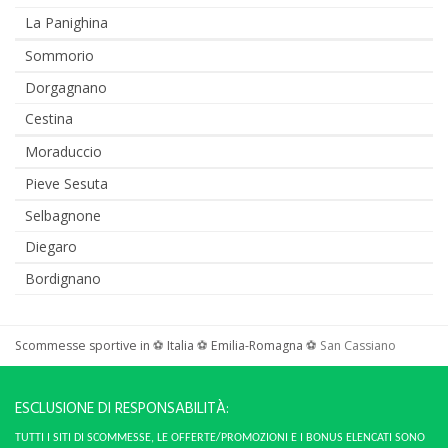
La Panighina
Sommorio
Dorgagnano
Cestina
Moraduccio
Pieve Sesuta
Selbagnone
Diegaro
Bordignano
Scommesse sportive in
⚽
Italia
⚽
Emilia-Romagna
⚽
San Cassiano
ESCLUSIONE DI RESPONSABILITÀ:
TUTTI I SITI DI SCOMMESSE, LE OFFERTE/PROMOZIONI E I BONUS ELENCATI SONO