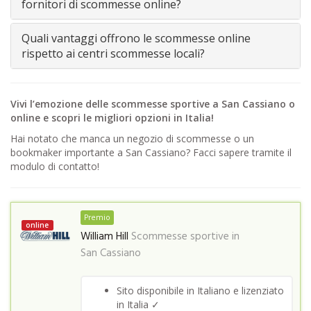
fornitori di scommesse online?
Quali vantaggi offrono le scommesse online
rispetto ai centri scommesse locali?
Vivi l’emozione delle scommesse sportive a San Cassiano o
online e scopri le migliori opzioni in Italia!
Hai notato che manca un negozio di scommesse o un
bookmaker importante a San Cassiano? Facci sapere tramite il
modulo di contatto!
Premio
online
William Hill
Scommesse sportive in
San Cassiano
Sito disponibile in Italiano e lizenziato
in Italia ✓