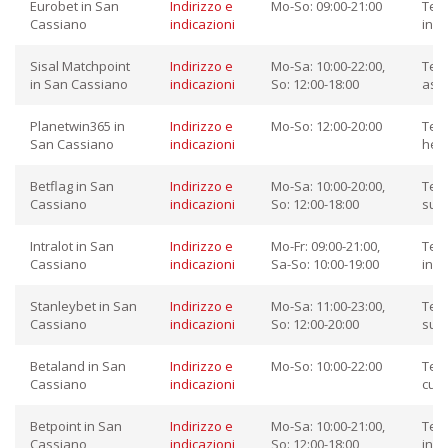
Eurobet in San
Indirizzo e
Mo-So: 09:00-21:00
Tel:
Cassiano
indicazioni
info
Sisal Matchpoint
Indirizzo e
Mo-Sa: 10:00-22:00,
Tel:
in San Cassiano
indicazioni
So: 12:00-18:00
assi
Planetwin365 in
Indirizzo e
Mo-So: 12:00-20:00
Tel:
San Cassiano
indicazioni
hel
Betflag in San
Indirizzo e
Mo-Sa: 10:00-20:00,
Tel:
Cassiano
indicazioni
So: 12:00-18:00
supp
Intralot in San
Indirizzo e
Mo-Fr: 09:00-21:00,
Tel:
Cassiano
indicazioni
Sa-So: 10:00-19:00
info
Stanleybet in San
Indirizzo e
Mo-Sa: 11:00-23:00,
Tel:
Cassiano
indicazioni
So: 12:00-20:00
supp
Betaland in San
Indirizzo e
Mo-So: 10:00-22:00
Tel:
Cassiano
indicazioni
cus
Betpoint in San
Indirizzo e
Mo-Sa: 10:00-21:00,
Tel:
Cassiano
indicazioni
So: 12:00-18:00
info