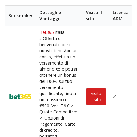
Dettagli e
Visita il
Licenza
Bookmaker
Vantaggi
sito
ADM
Bet365
Italia
» Offerta di
benvenuto per i
nuovi clienti Apri un
conto, effettua un
versamento di
almeno €5 e potrai
ottenere un bonus
del 100% sul tuo
versamento
qualificante, fino a
Visita
✓
un massimo di
il sito
€500. Vedi T&C.✓
Quote Competitive
✓ Opzioni di
Pagamento: Carte
di credito,
portafogli