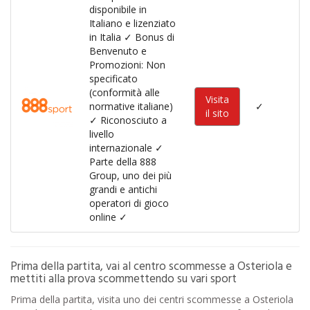
disponibile in
Italiano e lizenziato
in Italia ✓ Bonus di
Benvenuto e
Promozioni: Non
specificato
(conformità alle
Visita
normative italiane)
✓
il sito
✓ Riconosciuto a
livello
internazionale ✓
Parte della 888
Group, uno dei più
grandi e antichi
operatori di gioco
online ✓
Prima della partita, vai al centro scommesse a Osteriola e
mettiti alla prova scommettendo su vari sport
Prima della partita, visita uno dei centri scommesse a Osteriola