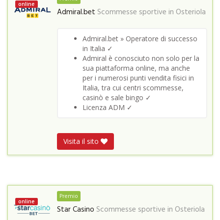
online
Admiral.bet
Scommesse sportive in
Osteriola
Admiral.bet » Operatore di successo
in Italia ✓
Admiral è conosciuto non solo per la
sua piattaforma online, ma anche
per i numerosi punti vendita fisici in
Italia, tra cui centri scommesse,
casinò e sale bingo ✓
Licenza ADM ✓
Visita il sito
Premio
online
Star Casino
Scommesse sportive in
Osteriola