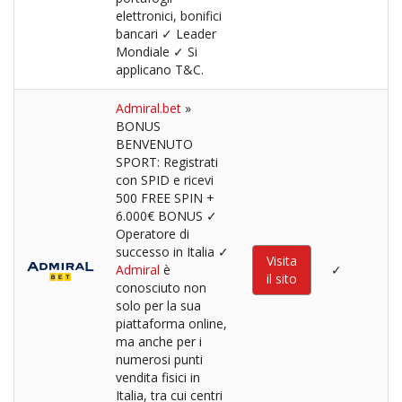
elettronici, bonifici
bancari ✓ Leader
Mondiale ✓ Si
applicano T&C.
Admiral.bet
»
BONUS
BENVENUTO
SPORT: Registrati
con SPID e ricevi
500 FREE SPIN +
6.000€ BONUS ✓
Operatore di
successo in Italia ✓
Visita
Admiral
è
✓
il sito
conosciuto non
solo per la sua
piattaforma online,
ma anche per i
numerosi punti
vendita fisici in
Italia, tra cui centri