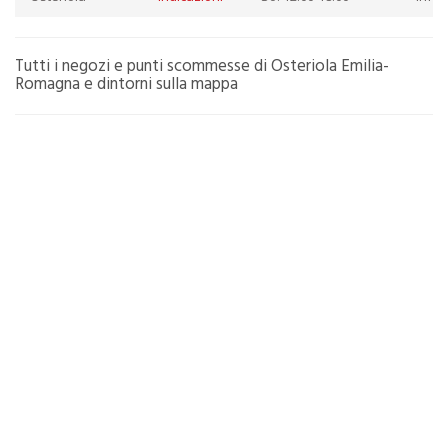
Tutti i negozi e punti scommesse di Osteriola Emilia-
Romagna e dintorni sulla mappa