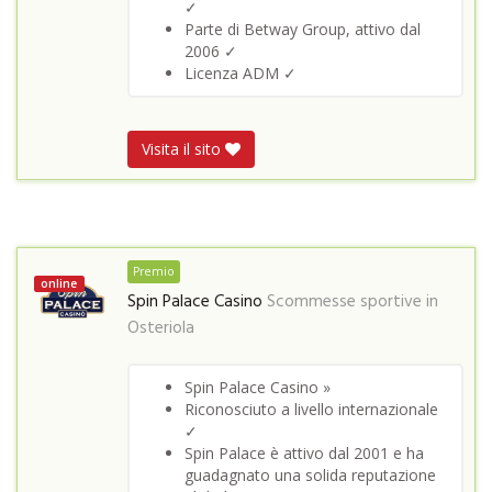
✓
Parte di Betway Group, attivo dal
2006 ✓
Licenza ADM ✓
Visita il sito
Premio
online
Spin Palace Casino
Scommesse sportive in
Osteriola
Spin Palace Casino »
Riconosciuto a livello internazionale
✓
Spin Palace è attivo dal 2001 e ha
guadagnato una solida reputazione