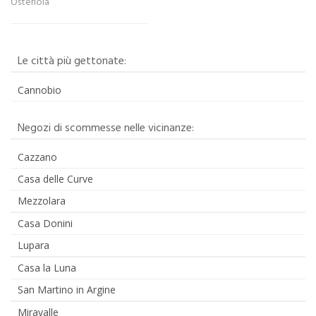
Osteriola
Le città più gettonate:
Cannobio
Negozi di scommesse nelle vicinanze:
Cazzano
Casa delle Curve
Mezzolara
Casa Donini
Lupara
Casa la Luna
San Martino in Argine
Miravalle