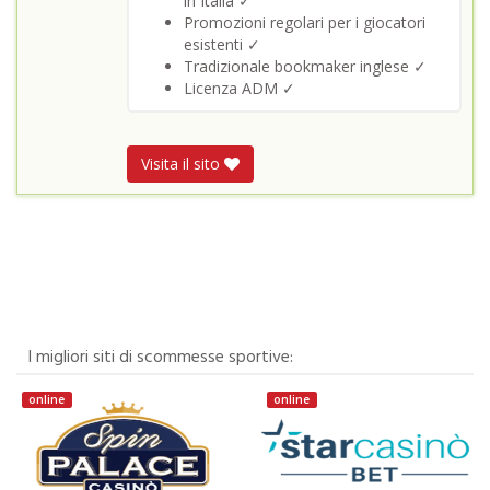
in Italia ✓
Promozioni regolari per i giocatori
esistenti ✓
Tradizionale bookmaker inglese ✓
Licenza ADM ✓
Visita il sito
I migliori siti di scommesse sportive:
online
online