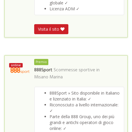
globale ✓
Licenza ADM ✓
Visita il sito
Premio
online
888Sport
Scommesse sportive in
Misano Marina
888Sport » Sito disponibile in Italiano
e lizenziato in Italia: ✓
Riconosciuto a livello internazionale:
✓
Parte della 888 Group, uno dei più
grandi e antichi operatori di gioco
online: ✓