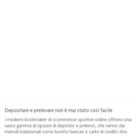
Depositare e prelevare non è mai stato così facile
I moderni bookmaker di scommesse sportive online offrono una
vasta gamma di opzioni di deposito e prelievo, che vanno dai
metodi tradizionali come bonifici bancari e carte di credito fino