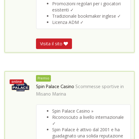
Promozioni regolari per i giocatori
esistenti ✓
Tradizionale bookmaker inglese ✓
Licenza ADM ✓
Visita il sito
Premio
online
Spin Palace Casino
Scommesse sportive in
Misano Marina
Spin Palace Casino »
Riconosciuto a livello internazionale
✓
Spin Palace è attivo dal 2001 e ha
guadagnato una solida reputazione