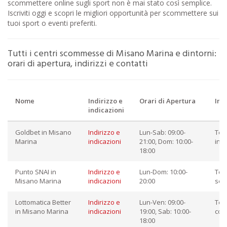
scommettere online sugli sport non è mai stato così semplice.
Iscriviti oggi e scopri le migliori opportunità per scommettere sui
tuoi sport o eventi preferiti.
Tutti i centri scommesse di Misano Marina e dintorni:
orari di apertura, indirizzi e contatti
Nome
Indirizzo e
Orari di Apertura
Inf
indicazioni
Goldbet in Misano
Indirizzo e
Lun-Sab: 09:00-
Tel:
Marina
indicazioni
21:00, Dom: 10:00-
inf
18:00
Punto SNAI in
Indirizzo e
Lun-Dom: 10:00-
Tel:
Misano Marina
indicazioni
20:00
ser
Lottomatica Better
Indirizzo e
Lun-Ven: 09:00-
Tel:
in Misano Marina
indicazioni
19:00, Sab: 10:00-
con
18:00