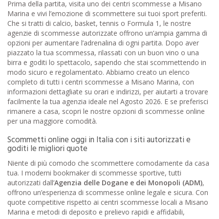
Prima della partita, visita uno dei centri scommesse a Misano
Marina e vivi l’emozione di scommettere sui tuoi sport preferiti.
Che si tratti di calcio, basket, tennis o Formula 1, le nostre
agenzie di scommesse autorizzate offrono un’ampia gamma di
opzioni per aumentare l’adrenalina di ogni partita. Dopo aver
piazzato la tua scommessa, rilassati con un buon vino o una
birra e goditi lo spettacolo, sapendo che stai scommettendo in
modo sicuro e regolamentato. Abbiamo creato un elenco
completo di tutti i centri scommesse a Misano Marina, con
informazioni dettagliate su orari e indirizzi, per aiutarti a trovare
facilmente la tua agenzia ideale nel Agosto 2026. E se preferisci
rimanere a casa, scopri le nostre opzioni di scommesse online
per una maggiore comodità.
Scommetti online oggi in Italia con i siti autorizzati e
goditi le migliori quote
Niente di più comodo che scommettere comodamente da casa
tua. I moderni bookmaker di scommesse sportive, tutti
autorizzati dall’
Agenzia delle Dogane e dei Monopoli (ADM)
,
offrono un’esperienza di scommesse online legale e sicura. Con
quote competitive rispetto ai centri scommesse locali a Misano
Marina e metodi di deposito e prelievo rapidi e affidabili,