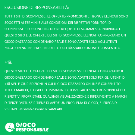
ESCLUSIONE DI RESPONSABILITÀ:
TUTTI I SITI DI SCOMMESSE, LE OFFERTE/PROMOZIONI E I BONUS ELENCATI SONO
SOGGETTI AI TERMINI E ALLE CONDIZIONI DEI RISPETTIVI FORNITORI DI
SCOMMESSE E POSSONO INCLUDERE REQUISITI DI SCOMMESSA INDIVIDUALI.
QUESTO SITO E LE OFFERTE DEI SITI DI SCOMMESSE ELENCATI COMPORTANO UN
GIOCO D’AZZARDO CON DENARO REALE E SONO ADATTI SOLO AGLI UTENTI
MAGGIORENNI NEI PAESI IN CUI IL GIOCO D’AZZARDO ONLINE È CONSENTITO.
+18:
QUESTO SITO E LE OFFERTE DEI SITI DI SCOMMESSE ELENCATI COMPORTANO IL
GIOCO D’AZZARDO CON DENARO REALE E SONO ADATTI SOLO PER GLI UTENTI DI
+18 NELLE GIURISDIZIONI IN CUI IL GIOCO D’AZZARDO ONLINE È CONSENTITO.
TUTTI I MARCHI, I LOGHI E LE IMMAGINI DI TERZE PARTI SONO DI PROPRIETÀ DEI
RISPETTIVI PROPRIETARI. QUALSIASI VISUALIZZAZIONE E RIFERIMENTO A MARCHI
DI TERZE PARTI. SE RITIENE DI AVERE UN PROBLEMA DI GIOCO, SI PREGA DI
VISITARE BeGambleAware o GAMCARE.