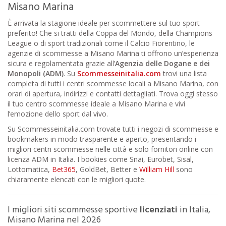
Misano Marina
È arrivata la stagione ideale per scommettere sul tuo sport
preferito! Che si tratti della Coppa del Mondo, della Champions
League o di sport tradizionali come il Calcio Fiorentino, le
agenzie di scommesse a Misano Marina ti offrono un’esperienza
sicura e regolamentata grazie all’
Agenzia delle Dogane e dei
Monopoli (ADM)
. Su
Scommesseinitalia.com
trovi una lista
completa di tutti i centri scommesse locali a Misano Marina, con
orari di apertura, indirizzi e contatti dettagliati. Trova oggi stesso
il tuo centro scommesse ideale a Misano Marina e vivi
l’emozione dello sport dal vivo.
Su Scommesseinitalia.com trovate tutti i negozi di scommesse e
bookmakers in modo trasparente e aperto, presentando i
migliori centri scommesse nelle città e solo fornitori online con
licenza ADM in Italia. I bookies come Snai, Eurobet, Sisal,
Lottomatica,
Bet365
, GoldBet, Better e
William Hill
sono
chiaramente elencati con le migliori quote.
I migliori siti scommesse sportive
licenziati
in Italia,
Misano Marina nel 2026