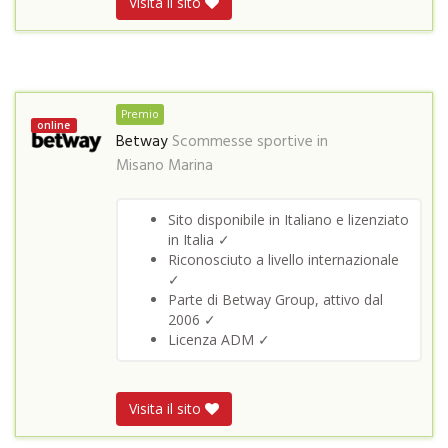
Visita il sito
Premio
online
Betway
Scommesse sportive in
Misano Marina
Sito disponibile in Italiano e lizenziato
in Italia ✓
Riconosciuto a livello internazionale
✓
Parte di Betway Group, attivo dal
2006 ✓
Licenza ADM ✓
Visita il sito