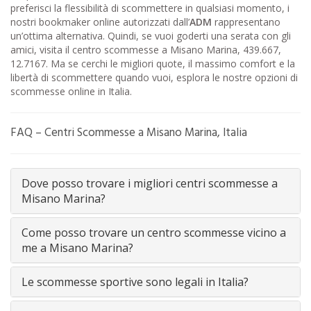
preferisci la flessibilità di scommettere in qualsiasi momento, i
nostri bookmaker online autorizzati dall’
ADM
rappresentano
un’ottima alternativa. Quindi, se vuoi goderti una serata con gli
amici, visita il centro scommesse a Misano Marina, 439.667,
12.7167. Ma se cerchi le migliori quote, il massimo comfort e la
libertà di scommettere quando vuoi, esplora le nostre opzioni di
scommesse online in Italia.
FAQ – Centri Scommesse a Misano Marina, Italia
Dove posso trovare i migliori centri scommesse a
Misano Marina?
Come posso trovare un centro scommesse vicino a
me a Misano Marina?
Le scommesse sportive sono legali in Italia?