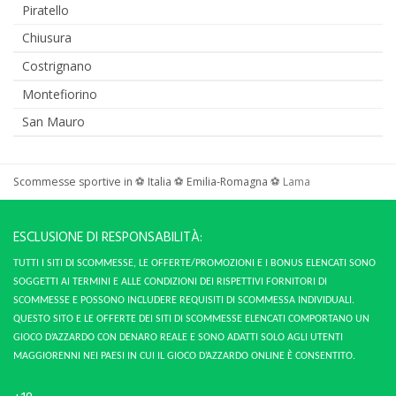
Piratello
Chiusura
Costrignano
Montefiorino
San Mauro
Scommesse sportive in
⚽
Italia
⚽
Emilia-Romagna
⚽
Lama
ESCLUSIONE DI RESPONSABILITÀ:
TUTTI I SITI DI SCOMMESSE, LE OFFERTE/PROMOZIONI E I BONUS ELENCATI SONO
SOGGETTI AI TERMINI E ALLE CONDIZIONI DEI RISPETTIVI FORNITORI DI
SCOMMESSE E POSSONO INCLUDERE REQUISITI DI SCOMMESSA INDIVIDUALI.
QUESTO SITO E LE OFFERTE DEI SITI DI SCOMMESSE ELENCATI COMPORTANO UN
GIOCO D’AZZARDO CON DENARO REALE E SONO ADATTI SOLO AGLI UTENTI
MAGGIORENNI NEI PAESI IN CUI IL GIOCO D’AZZARDO ONLINE È CONSENTITO.