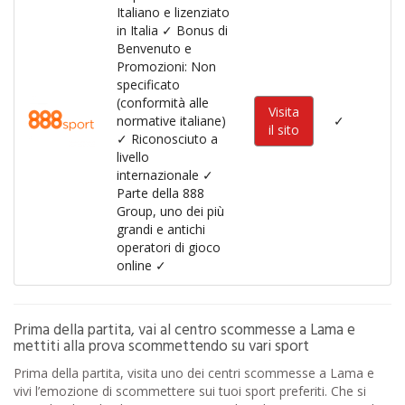
Italiano e lizenziato
in Italia ✓ Bonus di
Benvenuto e
Promozioni: Non
specificato
(conformità alle
Visita
normative italiane)
✓
il sito
✓ Riconosciuto a
livello
internazionale ✓
Parte della 888
Group, uno dei più
grandi e antichi
operatori di gioco
online ✓
Prima della partita, vai al centro scommesse a Lama e
mettiti alla prova scommettendo su vari sport
Prima della partita, visita uno dei centri scommesse a Lama e
vivi l’emozione di scommettere sui tuoi sport preferiti. Che si