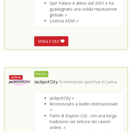
Spin Palace è attivo dal 2001 e ha
guadagnato una solida reputazione
globale ✓
Licenza ADM ✓
Visita il sito
Premio
online
JackpotCity
Scommesse sportive in
Lama
JackpotCity »
Riconosciuto a livello internazionale:
✓
Parte di Bayton Ltd., con una lunga
tradizione nel settore dei casinò
online: ✓