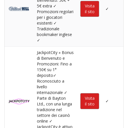
Benvenuto: 50€ +
5€ extra ✓
Visita
✓
Promozioni regolari
il sito
per i giocatori
esistenti ✓
Tradizionale
bookmaker inglese
✓
JackpotCity » Bonus
di Benvenuto e
Promozioni: Fino a
150€ su 1°
deposito✓
Riconosciuto a
livello
internazionale ✓
Parte di Bayton
Visita
✓
Ltd., con una lunga
il sito
tradizione nel
settore dei casinò
online ✓
JackpotCity è attivo