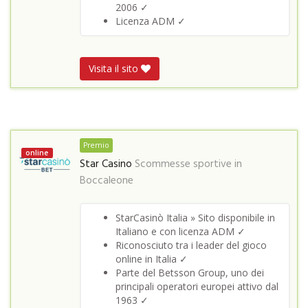
2006 ✓
Licenza ADM ✓
Visita il sito
Premio
online
Star Casino
Scommesse sportive in
Boccaleone
StarCasinò Italia » Sito disponibile in
Italiano e con licenza ADM ✓
Riconosciuto tra i leader del gioco
online in Italia ✓
Parte del Betsson Group, uno dei
principali operatori europei attivo dal
1963 ✓