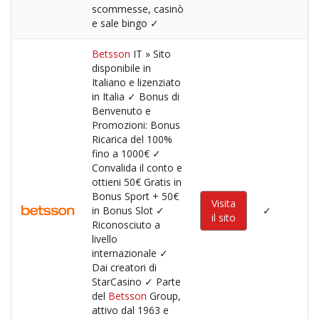
scommesse, casinò
e sale bingo ✓
Betsson
IT » Sito
disponibile in
Italiano e lizenziato
in Italia ✓ Bonus di
Benvenuto e
Promozioni: Bonus
Ricarica del 100%
fino a 1000€ ✓
Convalida il conto e
ottieni 50€ Gratis in
Bonus Sport + 50€
Visita
in Bonus Slot ✓
✓
il sito
Riconosciuto a
livello
internazionale ✓
Dai creatori di
StarCasino ✓ Parte
del
Betsson
Group,
attivo dal 1963 e