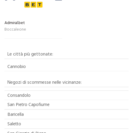
Admiral.bet
Boccaleone
Le città più gettonate:
Cannobio
Negozi di scommesse nelle vicinanze:
Consandolo
San Pietro Capofiume
Baricella
Saletto