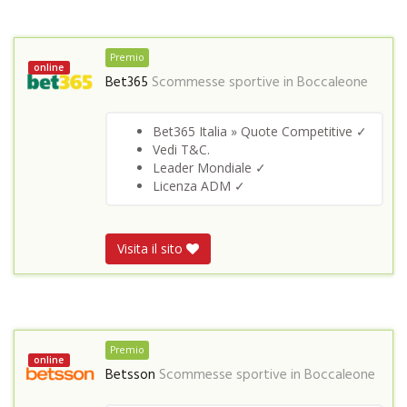
Premio
online
Bet365
Scommesse sportive in
Boccaleone
Bet365 Italia » Quote Competitive ✓
Vedi T&C.
Leader Mondiale ✓
Licenza ADM ✓
Visita il sito
Premio
online
Betsson
Scommesse sportive in
Boccaleone