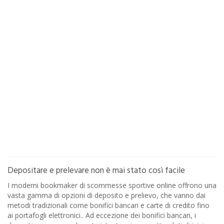
Depositare e prelevare non è mai stato così facile
I moderni bookmaker di scommesse sportive online offrono una
vasta gamma di opzioni di deposito e prelievo, che vanno dai
metodi tradizionali come bonifici bancari e carte di credito fino
ai portafogli elettronici.. Ad eccezione dei bonifici bancari, i