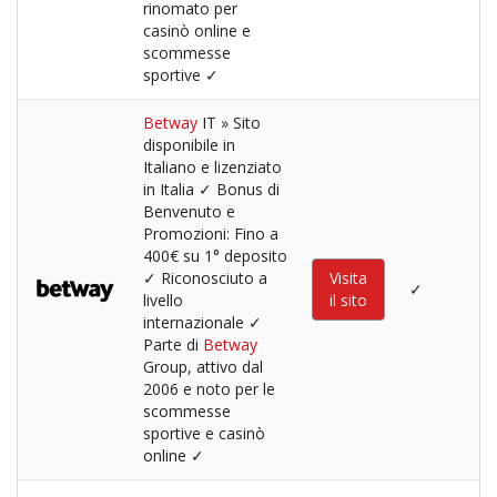
rinomato per
casinò online e
scommesse
sportive ✓
Betway
IT » Sito
disponibile in
Italiano e lizenziato
in Italia ✓ Bonus di
Benvenuto e
Promozioni: Fino a
400€ su 1° deposito
✓ Riconosciuto a
Visita
✓
livello
il sito
internazionale ✓
Parte di
Betway
Group, attivo dal
2006 e noto per le
scommesse
sportive e casinò
online ✓