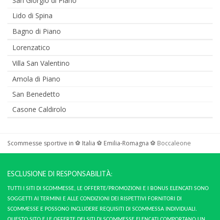
San Giorgio di Piano
Lido di Spina
Bagno di Piano
Lorenzatico
Villa San Valentino
Amola di Piano
San Benedetto
Casone Caldirolo
Scommesse sportive in
⚽
Italia
⚽
Emilia-Romagna
⚽
Boccaleone
ESCLUSIONE DI RESPONSABILITÀ:
TUTTI I SITI DI SCOMMESSE, LE OFFERTE/PROMOZIONI E I BONUS ELENCATI SONO
SOGGETTI AI TERMINI E ALLE CONDIZIONI DEI RISPETTIVI FORNITORI DI
SCOMMESSE E POSSONO INCLUDERE REQUISITI DI SCOMMESSA INDIVIDUALI.
QUESTO SITO E LE OFFERTE DEI SITI DI SCOMMESSE ELENCATI COMPORTANO UN