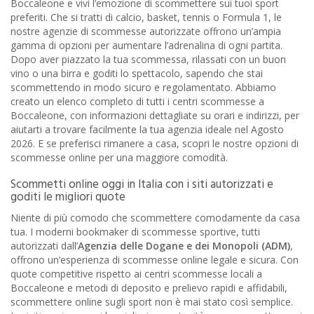
Boccaleone e vivi l’emozione di scommettere sui tuoi sport
preferiti. Che si tratti di calcio, basket, tennis o Formula 1, le
nostre agenzie di scommesse autorizzate offrono un’ampia
gamma di opzioni per aumentare l’adrenalina di ogni partita.
Dopo aver piazzato la tua scommessa, rilassati con un buon
vino o una birra e goditi lo spettacolo, sapendo che stai
scommettendo in modo sicuro e regolamentato. Abbiamo
creato un elenco completo di tutti i centri scommesse a
Boccaleone, con informazioni dettagliate su orari e indirizzi, per
aiutarti a trovare facilmente la tua agenzia ideale nel Agosto
2026. E se preferisci rimanere a casa, scopri le nostre opzioni di
scommesse online per una maggiore comodità.
Scommetti online oggi in Italia con i siti autorizzati e
goditi le migliori quote
Niente di più comodo che scommettere comodamente da casa
tua. I moderni bookmaker di scommesse sportive, tutti
autorizzati dall’
Agenzia delle Dogane e dei Monopoli (ADM)
,
offrono un’esperienza di scommesse online legale e sicura. Con
quote competitive rispetto ai centri scommesse locali a
Boccaleone e metodi di deposito e prelievo rapidi e affidabili,
scommettere online sugli sport non è mai stato così semplice.