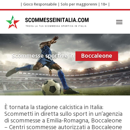
Skip
| Gioco Responsabile | Solo per maggiorenni | 18+ |
to
main
content
Toggl
navig
Scommesse sportive in
Boccaleone
È tornata la stagione calcistica in Italia:
Scommetti in diretta sullo sport in un’agenzia
di scommesse a Emilia-Romagna, Boccaleone
– Centri scommesse autorizzati a Boccaleone