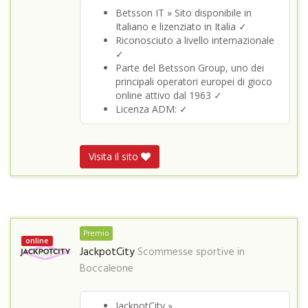
Betsson IT » Sito disponibile in
Italiano e lizenziato in Italia ✓
Riconosciuto a livello internazionale
✓
Parte del Betsson Group, uno dei
principali operatori europei di gioco
online attivo dal 1963 ✓
Licenza ADM: ✓
Visita il sito
Premio
online
JackpotCity
Scommesse sportive in
Boccaleone
JackpotCity »