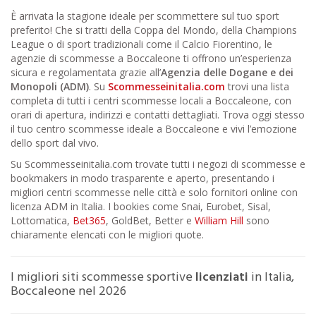
È arrivata la stagione ideale per scommettere sul tuo sport
preferito! Che si tratti della Coppa del Mondo, della Champions
League o di sport tradizionali come il Calcio Fiorentino, le
agenzie di scommesse a Boccaleone ti offrono un’esperienza
sicura e regolamentata grazie all’
Agenzia delle Dogane e dei
Monopoli (ADM)
. Su
Scommesseinitalia.com
trovi una lista
completa di tutti i centri scommesse locali a Boccaleone, con
orari di apertura, indirizzi e contatti dettagliati. Trova oggi stesso
il tuo centro scommesse ideale a Boccaleone e vivi l’emozione
dello sport dal vivo.
Su Scommesseinitalia.com trovate tutti i negozi di scommesse e
bookmakers in modo trasparente e aperto, presentando i
migliori centri scommesse nelle città e solo fornitori online con
licenza ADM in Italia. I bookies come Snai, Eurobet, Sisal,
Lottomatica,
Bet365
, GoldBet, Better e
William Hill
sono
chiaramente elencati con le migliori quote.
I migliori siti scommesse sportive
licenziati
in Italia,
Boccaleone nel 2026