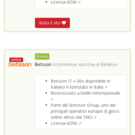
Licenza ADM ✓
Visita il sito
Premio
online
Betsson
Scommesse sportive in
Bellariva
Betsson IT » Sito disponibile in
Italiano e lizenziato in Italia ✓
Riconosciuto a livello internazionale
✓
Parte del Betsson Group, uno dei
principali operatori europei di gioco
online attivo dal 1963 ✓
Licenza ADM: ✓