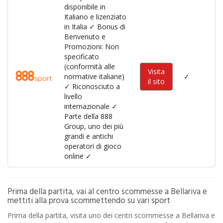
disponibile in
Italiano e lizenziato
in Italia ✓ Bonus di
Benvenuto e
Promozioni: Non
specificato
(conformità alle
Visita
normative italiane)
✓
il sito
✓ Riconosciuto a
livello
internazionale ✓
Parte della 888
Group, uno dei più
grandi e antichi
operatori di gioco
online ✓
Prima della partita, vai al centro scommesse a Bellariva e
mettiti alla prova scommettendo su vari sport
Prima della partita, visita uno dei centri scommesse a Bellariva e