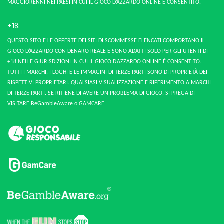
MAGGIORENNI NEI PAESI IN CUI IL GIOCO D’AZZARDO ONLINE È CONSENTITO.
+18:
QUESTO SITO E LE OFFERTE DEI SITI DI SCOMMESSE ELENCATI COMPORTANO IL
GIOCO D’AZZARDO CON DENARO REALE E SONO ADATTI SOLO PER GLI UTENTI DI
+18 NELLE GIURISDIZIONI IN CUI IL GIOCO D’AZZARDO ONLINE È CONSENTITO.
TUTTI I MARCHI, I LOGHI E LE IMMAGINI DI TERZE PARTI SONO DI PROPRIETÀ DEI
RISPETTIVI PROPRIETARI. QUALSIASI VISUALIZZAZIONE E RIFERIMENTO A MARCHI
DI TERZE PARTI. SE RITIENE DI AVERE UN PROBLEMA DI GIOCO, SI PREGA DI
VISITARE BeGambleAware o GAMCARE.