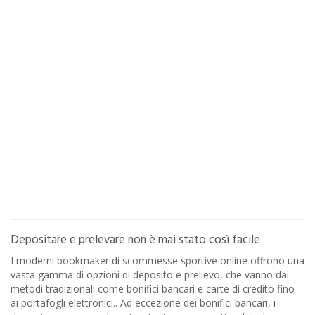
Depositare e prelevare non è mai stato così facile
I moderni bookmaker di scommesse sportive online offrono una
vasta gamma di opzioni di deposito e prelievo, che vanno dai
metodi tradizionali come bonifici bancari e carte di credito fino
ai portafogli elettronici.. Ad eccezione dei bonifici bancari, i