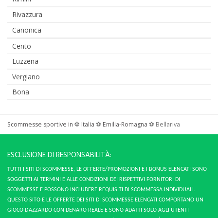
Rivazzura
Canonica
Cento
Luzzena
Vergiano
Bona
Scommesse sportive in
⚽
Italia
⚽
Emilia-Romagna
⚽
Bellariva
ESCLUSIONE DI RESPONSABILITÀ:
TUTTI I SITI DI SCOMMESSE, LE OFFERTE/PROMOZIONI E I BONUS ELENCATI SONO
SOGGETTI AI TERMINI E ALLE CONDIZIONI DEI RISPETTIVI FORNITORI DI
SCOMMESSE E POSSONO INCLUDERE REQUISITI DI SCOMMESSA INDIVIDUALI.
QUESTO SITO E LE OFFERTE DEI SITI DI SCOMMESSE ELENCATI COMPORTANO UN
GIOCO D’AZZARDO CON DENARO REALE E SONO ADATTI SOLO AGLI UTENTI