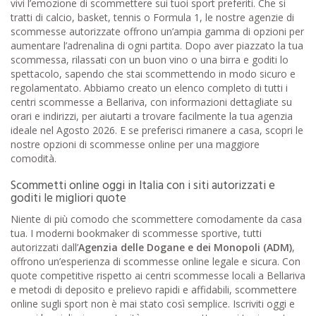
vivi l’emozione di scommettere sui tuoi sport preferiti. Che si
tratti di calcio, basket, tennis o Formula 1, le nostre agenzie di
scommesse autorizzate offrono un’ampia gamma di opzioni per
aumentare l’adrenalina di ogni partita. Dopo aver piazzato la tua
scommessa, rilassati con un buon vino o una birra e goditi lo
spettacolo, sapendo che stai scommettendo in modo sicuro e
regolamentato. Abbiamo creato un elenco completo di tutti i
centri scommesse a Bellariva, con informazioni dettagliate su
orari e indirizzi, per aiutarti a trovare facilmente la tua agenzia
ideale nel Agosto 2026. E se preferisci rimanere a casa, scopri le
nostre opzioni di scommesse online per una maggiore
comodità.
Scommetti online oggi in Italia con i siti autorizzati e
goditi le migliori quote
Niente di più comodo che scommettere comodamente da casa
tua. I moderni bookmaker di scommesse sportive, tutti
autorizzati dall’
Agenzia delle Dogane e dei Monopoli (ADM)
,
offrono un’esperienza di scommesse online legale e sicura. Con
quote competitive rispetto ai centri scommesse locali a Bellariva
e metodi di deposito e prelievo rapidi e affidabili, scommettere
online sugli sport non è mai stato così semplice. Iscriviti oggi e