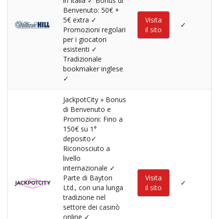
in Italia ✓ Bonus di
Benvenuto: 50€ +
5€ extra ✓
Visita
✓
Promozioni regolari
il sito
per i giocatori
esistenti ✓
Tradizionale
bookmaker inglese
✓
JackpotCity » Bonus
di Benvenuto e
Promozioni: Fino a
150€ su 1°
deposito✓
Riconosciuto a
livello
internazionale ✓
Parte di Bayton
Visita
✓
Ltd., con una lunga
il sito
tradizione nel
settore dei casinò
online ✓