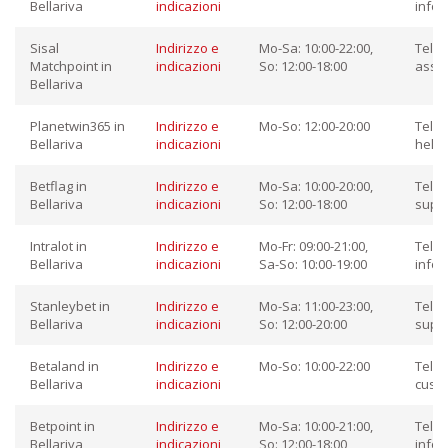
Bellariva
indicazioni
info@
Sisal
Indirizzo e
Mo-Sa: 10:00-22:00,
Tel: 
Matchpoint in
indicazioni
So: 12:00-18:00
assis
Bellariva
Planetwin365 in
Indirizzo e
Mo-So: 12:00-20:00
Tel: 
Bellariva
indicazioni
help
Betflag in
Indirizzo e
Mo-Sa: 10:00-20:00,
Tel: 
Bellariva
indicazioni
So: 12:00-18:00
suppo
Intralot in
Indirizzo e
Mo-Fr: 09:00-21:00,
Tel: 
Bellariva
indicazioni
Sa-So: 10:00-19:00
info@
Stanleybet in
Indirizzo e
Mo-Sa: 11:00-23:00,
Tel: 
Bellariva
indicazioni
So: 12:00-20:00
suppo
Betaland in
Indirizzo e
Mo-So: 10:00-22:00
Tel: 
Bellariva
indicazioni
cust
Betpoint in
Indirizzo e
Mo-Sa: 10:00-21:00,
Tel: 
Bellariva
indicazioni
So: 12:00-18:00
info@