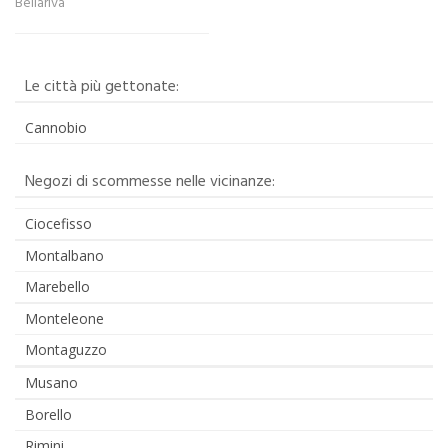
Bellariva
Le città più gettonate:
Cannobio
Negozi di scommesse nelle vicinanze:
Ciocefisso
Montalbano
Marebello
Monteleone
Montaguzzo
Musano
Borello
Rimini