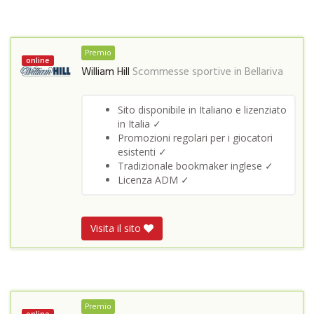
Premio
online
William Hill
Scommesse sportive in
Bellariva
Sito disponibile in Italiano e lizenziato
in Italia ✓
Promozioni regolari per i giocatori
esistenti ✓
Tradizionale bookmaker inglese ✓
Licenza ADM ✓
Visita il sito
Premio