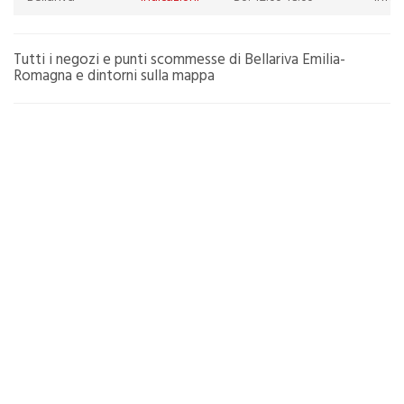
Tutti i negozi e punti scommesse di Bellariva Emilia-
Romagna e dintorni sulla mappa