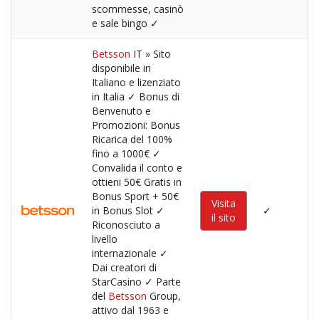
scommesse, casinò
e sale bingo ✓
Betsson
IT » Sito
disponibile in
Italiano e lizenziato
in Italia ✓ Bonus di
Benvenuto e
Promozioni: Bonus
Ricarica del 100%
fino a 1000€ ✓
Convalida il conto e
ottieni 50€ Gratis in
Bonus Sport + 50€
Visita
in Bonus Slot ✓
✓
il sito
Riconosciuto a
livello
internazionale ✓
Dai creatori di
StarCasino ✓ Parte
del
Betsson
Group,
attivo dal 1963 e