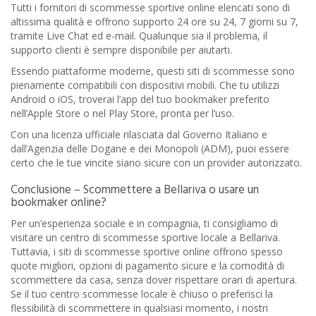
Tutti i fornitori di scommesse sportive online elencati sono di
altissima qualità e offrono supporto 24 ore su 24, 7 giorni su 7,
tramite Live Chat ed e-mail. Qualunque sia il problema, il
supporto clienti è sempre disponibile per aiutarti.
Essendo piattaforme moderne, questi siti di scommesse sono
pienamente compatibili con dispositivi mobili. Che tu utilizzi
Android o iOS, troverai l’app del tuo bookmaker preferito
nell’Apple Store o nel Play Store, pronta per l’uso.
Con una licenza ufficiale rilasciata dal Governo Italiano e
dall’Agenzia delle Dogane e dei Monopoli (ADM), puoi essere
certo che le tue vincite siano sicure con un provider autorizzato.
Conclusione – Scommettere a Bellariva o usare un
bookmaker online?
Per un’esperienza sociale e in compagnia, ti consigliamo di
visitare un centro di scommesse sportive locale a Bellariva.
Tuttavia, i siti di scommesse sportive online offrono spesso
quote migliori, opzioni di pagamento sicure e la comodità di
scommettere da casa, senza dover rispettare orari di apertura.
Se il tuo centro scommesse locale è chiuso o preferisci la
flessibilità di scommettere in qualsiasi momento, i nostri