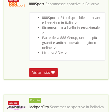
online
888Sport
Scommesse sportive in
Bellariva
888Sport » Sito disponibile in Italiano
e lizenziato in Italia: ✓
Riconosciuto a livello internazionale:
✓
Parte della 888 Group, uno dei più
grandi e antichi operatori di gioco
online: ✓
Licenza ADM ✓
Visita il sito
Premio
online
JackpotCity
Scommesse sportive in
Bellariva