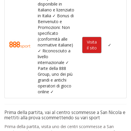
disponibile in
Italiano e lizenziato
in Italia ✓ Bonus di
Benvenuto e
Promozioni: Non
specificato
(conformità alle
Visita
normative italiane)
✓
il sito
✓ Riconosciuto a
livello
internazionale ✓
Parte della 888
Group, uno dei più
grandi e antichi
operatori di gioco
online ✓
Prima della partita, vai al centro scommesse a San Nicola e
mettiti alla prova scommettendo su vari sport
Prima della partita, visita uno dei centri scommesse a San