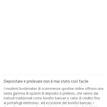
Depositare e prelevare non è mai stato così facile
I moderni bookmaker di scommesse sportive online offrono una
vasta gamma di opzioni di deposito e prelievo, che vanno dai
metodi tradizionali come bonifici bancari e carte di credito fino
ai portafogli elettronici.. Ad eccezione dei bonifici bancari, i