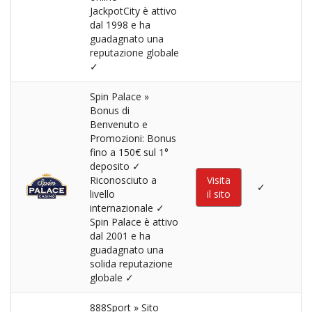
JackpotCity è attivo
dal 1998 e ha
guadagnato una
reputazione globale
✓
Spin Palace »
Bonus di
Benvenuto e
Promozioni: Bonus
fino a 150€ sul 1°
deposito ✓
Riconosciuto a
Visita
✓
livello
il sito
internazionale ✓
Spin Palace è attivo
dal 2001 e ha
guadagnato una
solida reputazione
globale ✓
888Sport » Sito