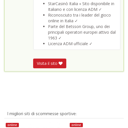
StarCasinò Italia » Sito disponibile in
Italiano e con licenza ADM ✓
Riconosciuto tra i leader del gioco
online in Italia ✓
Parte del Betsson Group, uno dei
principali operatori europei attivo dal
1963 ✓
Licenza ADM ufficiale ✓
Visita il sito
I migliori siti di scommesse sportive:
online
online