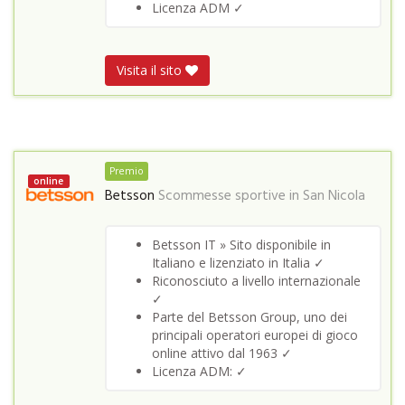
Licenza ADM ✓
Visita il sito
Premio
online
Betsson
Scommesse sportive in
San Nicola
Betsson IT » Sito disponibile in
Italiano e lizenziato in Italia ✓
Riconosciuto a livello internazionale
✓
Parte del Betsson Group, uno dei
principali operatori europei di gioco
online attivo dal 1963 ✓
Licenza ADM: ✓