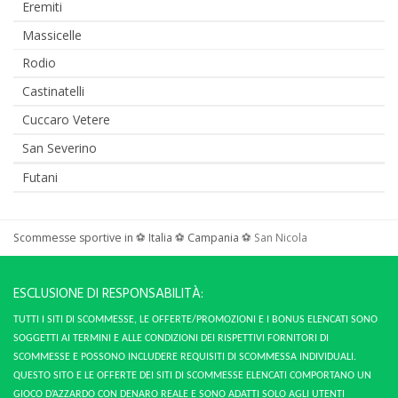
Eremiti
Massicelle
Rodio
Castinatelli
Cuccaro Vetere
San Severino
Futani
Scommesse sportive in
⚽
Italia
⚽
Campania
⚽
San Nicola
ESCLUSIONE DI RESPONSABILITÀ:
TUTTI I SITI DI SCOMMESSE, LE OFFERTE/PROMOZIONI E I BONUS ELENCATI SONO
SOGGETTI AI TERMINI E ALLE CONDIZIONI DEI RISPETTIVI FORNITORI DI
SCOMMESSE E POSSONO INCLUDERE REQUISITI DI SCOMMESSA INDIVIDUALI.
QUESTO SITO E LE OFFERTE DEI SITI DI SCOMMESSE ELENCATI COMPORTANO UN
GIOCO D’AZZARDO CON DENARO REALE E SONO ADATTI SOLO AGLI UTENTI