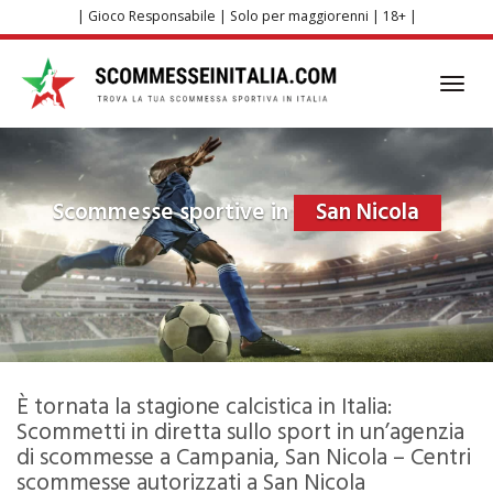
Skip
| Gioco Responsabile | Solo per maggiorenni | 18+ |
to
main
content
Toggl
navig
Scommesse sportive in
San Nicola
È tornata la stagione calcistica in Italia:
Scommetti in diretta sullo sport in un’agenzia
di scommesse a Campania, San Nicola – Centri
scommesse autorizzati a San Nicola