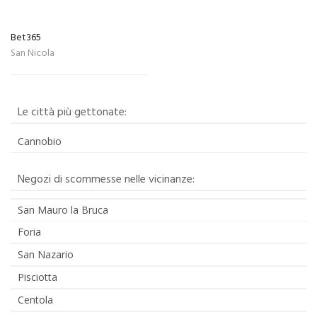
Bet365
San Nicola
Le città più gettonate:
Cannobio
Negozi di scommesse nelle vicinanze:
San Mauro la Bruca
Foria
San Nazario
Pisciotta
Centola