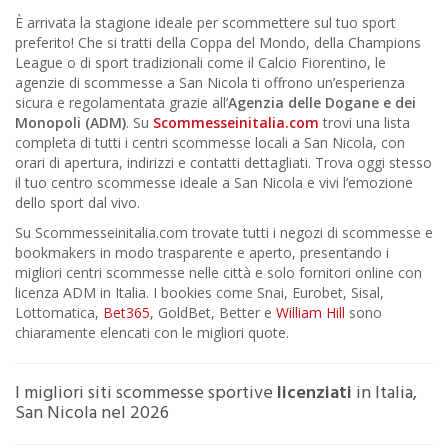
È arrivata la stagione ideale per scommettere sul tuo sport
preferito! Che si tratti della Coppa del Mondo, della Champions
League o di sport tradizionali come il Calcio Fiorentino, le
agenzie di scommesse a San Nicola ti offrono un’esperienza
sicura e regolamentata grazie all’
Agenzia delle Dogane e dei
Monopoli (ADM)
. Su
Scommesseinitalia.com
trovi una lista
completa di tutti i centri scommesse locali a San Nicola, con
orari di apertura, indirizzi e contatti dettagliati. Trova oggi stesso
il tuo centro scommesse ideale a San Nicola e vivi l’emozione
dello sport dal vivo.
Su Scommesseinitalia.com trovate tutti i negozi di scommesse e
bookmakers in modo trasparente e aperto, presentando i
migliori centri scommesse nelle città e solo fornitori online con
licenza ADM in Italia. I bookies come Snai, Eurobet, Sisal,
Lottomatica,
Bet365
, GoldBet, Better e
William Hill
sono
chiaramente elencati con le migliori quote.
I migliori siti scommesse sportive
licenziati
in Italia,
San Nicola nel 2026