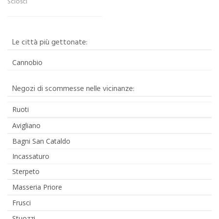
Sciosci
Le città più gettonate:
Cannobio
Negozi di scommesse nelle vicinanze:
Ruoti
Avigliano
Bagni San Cataldo
Incassaturo
Sterpeto
Masseria Priore
Frusci
Stuozzi