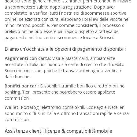
depositi sono generalmente istantanei, permettendoti di iniziare
a scommettere subito dopo la registrazione. Dopo aver
completato la verifica, tutti i nostri siti di scommesse sportive
online, selezionati con cura, elaborano i prelievi delle vincite nel
minor tempo possibile. Per somme consistenti, il processo di
prelievo online può essere più rapido rispetto all’attesa del
pagamento nel tuo centro scommesse locale a Sciosci.
Diamo un’occhiata alle opzioni di pagamento disponibili
Pagamenti con carta:
Visa e Mastercard, ampiamente
accettate in Italia, includono sia carte di credito che di debito.
Sono metodi sicuri, poiché le transazioni vengono verificate
dalle banche.
Bonifici bancari:
Disponibili tramite bonifico diretto o online
banking. Tieni presente che potrebbero essere applicate
commissioni.
Wallet:
Portafogli elettronici come Skrill, EcoPayz e Neteller
sono molto diffusi in Italia e offrono transazioni rapide e senza
commissioni.
Assistenza clienti, licenze & compatibilità mobile