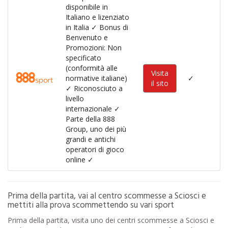
disponibile in
Italiano e lizenziato
in Italia ✓ Bonus di
Benvenuto e
Promozioni: Non
specificato
(conformità alle
Visita
normative italiane)
✓
il sito
✓ Riconosciuto a
livello
internazionale ✓
Parte della 888
Group, uno dei più
grandi e antichi
operatori di gioco
online ✓
Prima della partita, vai al centro scommesse a Sciosci e
mettiti alla prova scommettendo su vari sport
Prima della partita, visita uno dei centri scommesse a Sciosci e