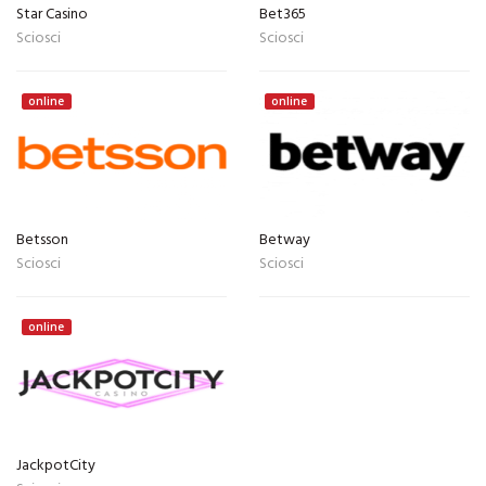
Star Casino
Bet365
Sciosci
Sciosci
online
online
Betsson
Betway
Sciosci
Sciosci
online
JackpotCity