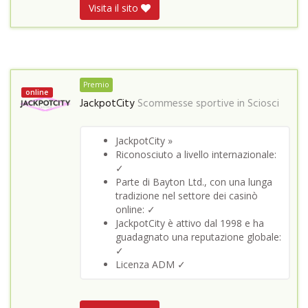
Visita il sito
Premio
online
JackpotCity
Scommesse sportive in
Sciosci
JackpotCity »
Riconosciuto a livello internazionale:
✓
Parte di Bayton Ltd., con una lunga
tradizione nel settore dei casinò
online: ✓
JackpotCity è attivo dal 1998 e ha
guadagnato una reputazione globale:
✓
Licenza ADM ✓