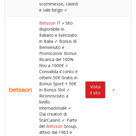
scommesse, casinò
e sale bingo ✓
Betsson
IT » Sito
disponibile in
Italiano e lizenziato
in Italia ✓ Bonus di
Benvenuto e
Promozioni: Bonus
Ricarica del 100%
fino a 1000€ ✓
Convalida il conto e
ottieni 50€ Gratis in
Bonus Sport + 50€
Visita
in Bonus Slot ✓
✓
il sito
Riconosciuto a
livello
internazionale ✓
Dai creatori di
StarCasino ✓ Parte
del
Betsson
Group,
attivo dal 1963 e