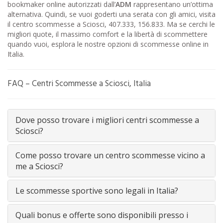
bookmaker online autorizzati dall’
ADM
rappresentano un’ottima
alternativa. Quindi, se vuoi goderti una serata con gli amici, visita
il centro scommesse a Sciosci, 407.333, 156.833. Ma se cerchi le
migliori quote, il massimo comfort e la libertà di scommettere
quando vuoi, esplora le nostre opzioni di scommesse online in
Italia.
FAQ – Centri Scommesse a Sciosci, Italia
Dove posso trovare i migliori centri scommesse a
Sciosci?
Come posso trovare un centro scommesse vicino a
me a Sciosci?
Le scommesse sportive sono legali in Italia?
Quali bonus e offerte sono disponibili presso i