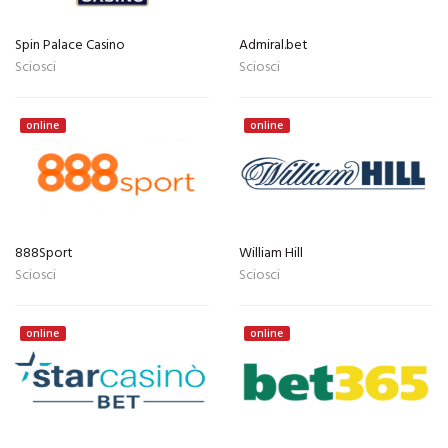
Spin Palace Casino
Admiral.bet
Sciosci
Sciosci
online
online
888Sport
William Hill
Sciosci
Sciosci
online
online