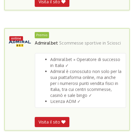
Visita il sito
Premio
online
Admiral.bet
Scommesse sportive in
Sciosci
Admiral.bet » Operatore di successo
in Italia ✓
Admiral è conosciuto non solo per la
sua piattaforma online, ma anche
per i numerosi punti vendita fisici in
Italia, tra cui centri scommesse,
casinò e sale bingo ✓
Licenza ADM ✓
Visita il sito