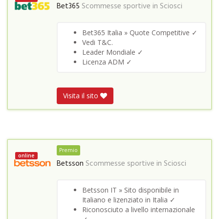
Bet365
Scommesse sportive in
Sciosci
Bet365 Italia » Quote Competitive ✓
Vedi T&C.
Leader Mondiale ✓
Licenza ADM ✓
Visita il sito
Premio
online
Betsson
Scommesse sportive in
Sciosci
Betsson IT » Sito disponibile in
Italiano e lizenziato in Italia ✓
Riconosciuto a livello internazionale