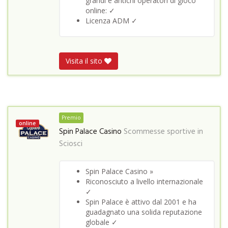
grandi e antichi operatori di gioco
online: ✓
Licenza ADM ✓
Visita il sito
Premio
online
Spin Palace Casino
Scommesse sportive in
Sciosci
Spin Palace Casino »
Riconosciuto a livello internazionale
✓
Spin Palace è attivo dal 2001 e ha
guadagnato una solida reputazione
globale ✓