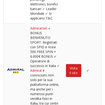
elettronici, bonifici
bancari ✓ Leader
Mondiale ✓ Si
applicano T&C.
Admiral.bet
»
BONUS
BENVENUTO
SPORT: Registrati
con SPID e ricevi
500 FREE SPIN +
6.000€ BONUS ✓
Operatore di
successo in Italia ✓
Visita
Admiral
è
✓
il sito
conosciuto non
solo per la sua
piattaforma online,
ma anche per i
numerosi punti
vendita fisici in
Italia, tra cui centri