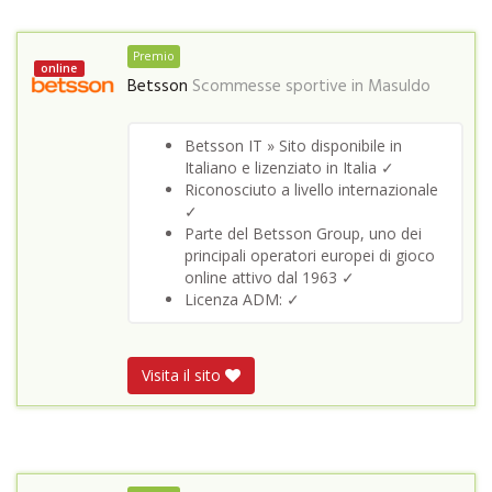
Premio
online
Betsson
Scommesse sportive in
Masuldo
Betsson IT » Sito disponibile in
Italiano e lizenziato in Italia ✓
Riconosciuto a livello internazionale
✓
Parte del Betsson Group, uno dei
principali operatori europei di gioco
online attivo dal 1963 ✓
Licenza ADM: ✓
Visita il sito