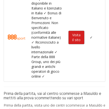
disponibile in
Italiano e lizenziato
in Italia ✓ Bonus di
Benvenuto e
Promozioni: Non
specificato
(conformità alle
Visita
normative italiane)
✓
il sito
✓ Riconosciuto a
livello
internazionale ✓
Parte della 888
Group, uno dei più
grandi e antichi
operatori di gioco
online ✓
Prima della partita, vai al centro scommesse a Masuldo e
mettiti alla prova scommettendo su vari sport
Prima della partita, visita uno dei centri scommesse a Masuldo e