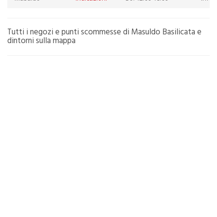
Tutti i negozi e punti scommesse di Masuldo Basilicata e
dintorni sulla mappa