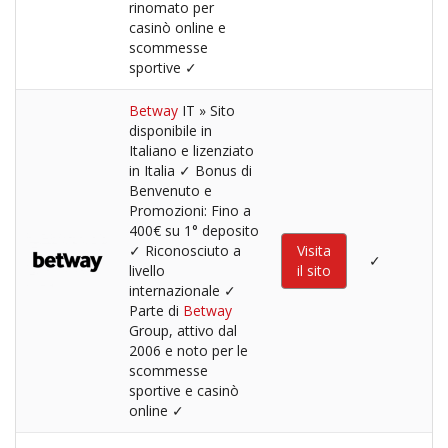
rinomato per
casinò online e
scommesse
sportive ✓
Betway
IT » Sito
disponibile in
Italiano e lizenziato
in Italia ✓ Bonus di
Benvenuto e
Promozioni: Fino a
400€ su 1° deposito
✓ Riconosciuto a
Visita
✓
livello
il sito
internazionale ✓
Parte di
Betway
Group, attivo dal
2006 e noto per le
scommesse
sportive e casinò
online ✓