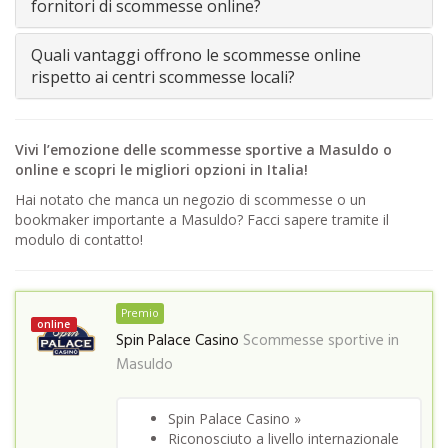
fornitori di scommesse online?
Quali vantaggi offrono le scommesse online
rispetto ai centri scommesse locali?
Vivi l’emozione delle scommesse sportive a Masuldo o
online e scopri le migliori opzioni in Italia!
Hai notato che manca un negozio di scommesse o un
bookmaker importante a Masuldo? Facci sapere tramite il
modulo di contatto!
Premio
online
Spin Palace Casino
Scommesse sportive in
Masuldo
Spin Palace Casino »
Riconosciuto a livello internazionale