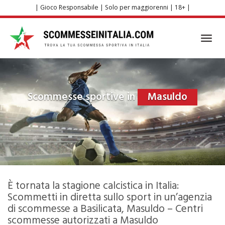
Skip
| Gioco Responsabile | Solo per maggiorenni | 18+ |
to
main
content
Toggl
navig
Scommesse sportive in
Masuldo
È tornata la stagione calcistica in Italia:
Scommetti in diretta sullo sport in un’agenzia
di scommesse a Basilicata, Masuldo – Centri
scommesse autorizzati a Masuldo