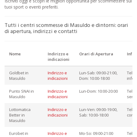
Iscriviti oggi e scopri le migliori opportunità per scommettere sui
tuoi sport o eventi preferiti.
Tutti i centri scommesse di Masuldo e dintorni: orari
di apertura, indirizzi e contatti
Nome
Indirizzo e
Orari di Apertura
Infor
indicazioni
Goldbet in
Indirizzo e
Lun-Sab: 09:00-21:00,
Tel: 
Masuldo
indicazioni
Dom: 10:00-18:00
info@
Punto SNAI in
Indirizzo e
Lun-Dom: 10:00-20:00
Tel: 
Masuldo
indicazioni
servi
Lottomatica
Indirizzo e
Lun-Ven: 09:00-19:00,
Tel: 
Better in
indicazioni
Sab: 10:00-18:00
conta
Masuldo
Eurobet in
Indirizzo e
Mo-So: 09:00-21:00
Tel: 