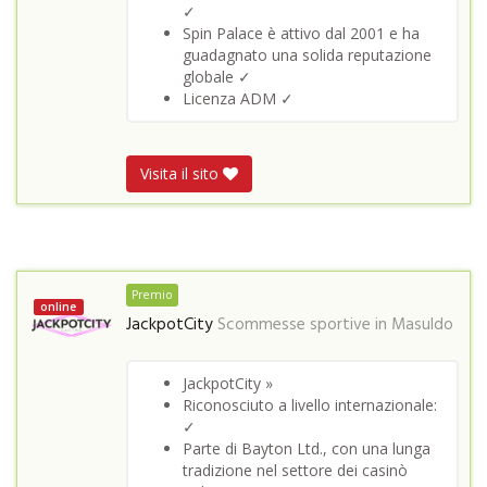
✓
Spin Palace è attivo dal 2001 e ha
guadagnato una solida reputazione
globale ✓
Licenza ADM ✓
Visita il sito
Premio
online
JackpotCity
Scommesse sportive in
Masuldo
JackpotCity »
Riconosciuto a livello internazionale:
✓
Parte di Bayton Ltd., con una lunga
tradizione nel settore dei casinò