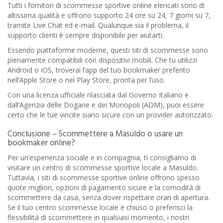
Tutti i fornitori di scommesse sportive online elencati sono di
altissima qualità e offrono supporto 24 ore su 24, 7 giorni su 7,
tramite Live Chat ed e-mail. Qualunque sia il problema, il
supporto clienti è sempre disponibile per aiutarti.
Essendo piattaforme moderne, questi siti di scommesse sono
pienamente compatibili con dispositivi mobili. Che tu utilizzi
Android o iOS, troverai l’app del tuo bookmaker preferito
nell’Apple Store o nel Play Store, pronta per l’uso.
Con una licenza ufficiale rilasciata dal Governo Italiano e
dall’Agenzia delle Dogane e dei Monopoli (ADM), puoi essere
certo che le tue vincite siano sicure con un provider autorizzato.
Conclusione – Scommettere a Masuldo o usare un
bookmaker online?
Per un’esperienza sociale e in compagnia, ti consigliamo di
visitare un centro di scommesse sportive locale a Masuldo.
Tuttavia, i siti di scommesse sportive online offrono spesso
quote migliori, opzioni di pagamento sicure e la comodità di
scommettere da casa, senza dover rispettare orari di apertura.
Se il tuo centro scommesse locale è chiuso o preferisci la
flessibilità di scommettere in qualsiasi momento, i nostri