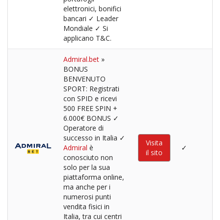
elettronici, bonifici
bancari ✓ Leader
Mondiale ✓ Si
applicano T&C.
Admiral.bet
»
BONUS
BENVENUTO
SPORT: Registrati
con SPID e ricevi
500 FREE SPIN +
6.000€ BONUS ✓
Operatore di
successo in Italia ✓
Visita
Admiral
è
✓
il sito
conosciuto non
solo per la sua
piattaforma online,
ma anche per i
numerosi punti
vendita fisici in
Italia, tra cui centri