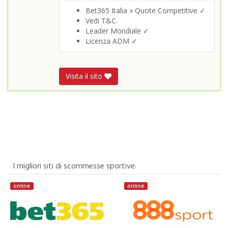
Bet365 Italia » Quote Competitive ✓
Vedi T&C.
Leader Mondiale ✓
Licenza ADM ✓
Visita il sito
I migliori siti di scommesse sportive:
online
online