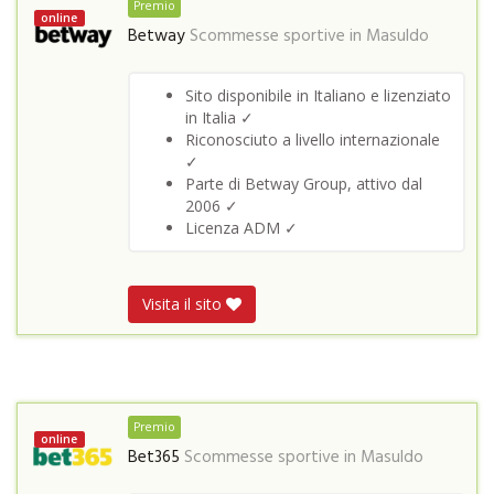
Premio
online
Betway
Scommesse sportive in
Masuldo
Sito disponibile in Italiano e lizenziato
in Italia ✓
Riconosciuto a livello internazionale
✓
Parte di Betway Group, attivo dal
2006 ✓
Licenza ADM ✓
Visita il sito
Premio
online
Bet365
Scommesse sportive in
Masuldo