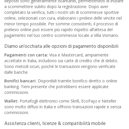
depositi sono generalmente istantanei, permettendoti di iniziare
a scommettere subito dopo la registrazione. Dopo aver
completato la verifica, tutti i nostri siti di scommesse sportive
online, selezionati con cura, elaborano i prelievi delle vincite nel
minor tempo possibile. Per somme consistenti, il processo di
prelievo online può essere più rapido rispetto all’attesa del
pagamento nel tuo centro scommesse locale a Villa Vomano.
Diamo un’occhiata alle opzioni di pagamento disponibili
Pagamenti con carta:
Visa e Mastercard, ampiamente
accettate in Italia, includono sia carte di credito che di debito.
Sono metodi sicuri, poiché le transazioni vengono verificate
dalle banche.
Bonifici bancari:
Disponibili tramite bonifico diretto o online
banking. Tieni presente che potrebbero essere applicate
commissioni.
Wallet:
Portafogli elettronici come Skrill, EcoPayz e Neteller
sono molto diffusi in Italia e offrono transazioni rapide e senza
commissioni.
Assistenza clienti, licenze & compatibilità mobile