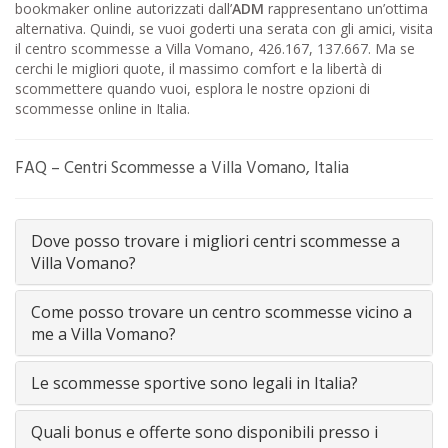
bookmaker online autorizzati dall’
ADM
rappresentano un’ottima
alternativa. Quindi, se vuoi goderti una serata con gli amici, visita
il centro scommesse a Villa Vomano, 426.167, 137.667. Ma se
cerchi le migliori quote, il massimo comfort e la libertà di
scommettere quando vuoi, esplora le nostre opzioni di
scommesse online in Italia.
FAQ – Centri Scommesse a Villa Vomano, Italia
Dove posso trovare i migliori centri scommesse a
Villa Vomano?
Come posso trovare un centro scommesse vicino a
me a Villa Vomano?
Le scommesse sportive sono legali in Italia?
Quali bonus e offerte sono disponibili presso i