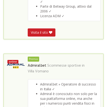
✓
Parte di Betway Group, attivo dal
2006 ✓
Licenza ADM ✓
Visita il sito
Premio
online
Admiral.bet
Scommesse sportive in
Villa Vomano
Admiral.bet » Operatore di successo
in Italia ✓
Admiral è conosciuto non solo per la
sua piattaforma online, ma anche
per i numerosi punti vendita fisici in