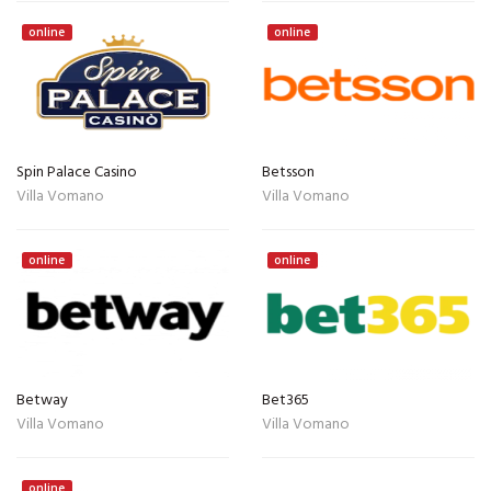
online
online
Spin Palace Casino
Betsson
Villa Vomano
Villa Vomano
online
online
Betway
Bet365
Villa Vomano
Villa Vomano
online