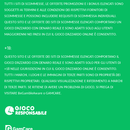
TUTTI I SITI DI SCOMMESSE, LE OFFERTE/PROMOZIONI E I BONUS ELENCATI SONO
SOGGETTI AI TERMINI E ALLE CONDIZIONI DEI RISPETTIVI FORNITORI DI
SCOMMESSE E POSSONO INCLUDERE REQUISITI DI SCOMMESSA INDIVIDUALI.
QUESTO SITO E LE OFFERTE DEI SITI DI SCOMMESSE ELENCATI COMPORTANO UN
GIOCO D’AZZARDO CON DENARO REALE E SONO ADATTI SOLO AGLI UTENTI
MAGGIORENNI NEI PAESI IN CUI IL GIOCO D’AZZARDO ONLINE È CONSENTITO.
+18:
QUESTO SITO E LE OFFERTE DEI SITI DI SCOMMESSE ELENCATI COMPORTANO IL
GIOCO D’AZZARDO CON DENARO REALE E SONO ADATTI SOLO PER GLI UTENTI DI
+18 NELLE GIURISDIZIONI IN CUI IL GIOCO D’AZZARDO ONLINE È CONSENTITO.
TUTTI I MARCHI, I LOGHI E LE IMMAGINI DI TERZE PARTI SONO DI PROPRIETÀ DEI
RISPETTIVI PROPRIETARI. QUALSIASI VISUALIZZAZIONE E RIFERIMENTO A MARCHI
DI TERZE PARTI. SE RITIENE DI AVERE UN PROBLEMA DI GIOCO, SI PREGA DI
VISITARE BeGambleAware o GAMCARE.