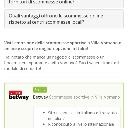
fornitori di scommesse online?
Quali vantaggi offrono le scommesse online
rispetto ai centri scommesse locali?
Vivi l’emozione delle scommesse sportive a Villa Vomano o
online e scopri le migliori opzioni in Italia!
Hai notato che manca un negozio di scommesse o un
bookmaker importante a Villa Vomano? Facci sapere tramite il
modulo di contatto!
Premio
online
Betway
Scommesse sportive in
Villa Vomano
Sito disponibile in Italiano e lizenziato
in Italia ✓
Riconosciuto a livello internazionale