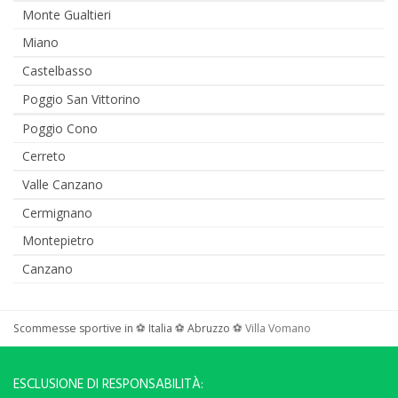
Monte Gualtieri
Miano
Castelbasso
Poggio San Vittorino
Poggio Cono
Cerreto
Valle Canzano
Cermignano
Montepietro
Canzano
Scommesse sportive in
⚽
Italia
⚽
Abruzzo
⚽
Villa Vomano
ESCLUSIONE DI RESPONSABILITÀ: