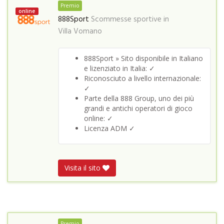
Premio
online
888Sport
Scommesse sportive in
Villa Vomano
888Sport » Sito disponibile in Italiano
e lizenziato in Italia: ✓
Riconosciuto a livello internazionale:
✓
Parte della 888 Group, uno dei più
grandi e antichi operatori di gioco
online: ✓
Licenza ADM ✓
Visita il sito
Premio