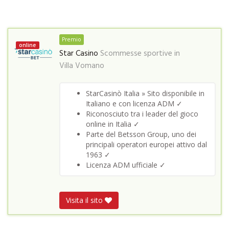
Premio
online
Star Casino
Scommesse sportive in
Villa Vomano
StarCasinò Italia » Sito disponibile in
Italiano e con licenza ADM ✓
Riconosciuto tra i leader del gioco
online in Italia ✓
Parte del Betsson Group, uno dei
principali operatori europei attivo dal
1963 ✓
Licenza ADM ufficiale ✓
Visita il sito