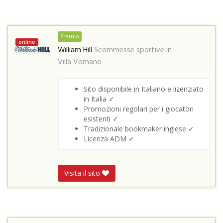
Premio
online
William Hill
Scommesse sportive in
Villa Vomano
Sito disponibile in Italiano e lizenziato
in Italia ✓
Promozioni regolari per i giocatori
esistenti ✓
Tradizionale bookmaker inglese ✓
Licenza ADM ✓
Visita il sito