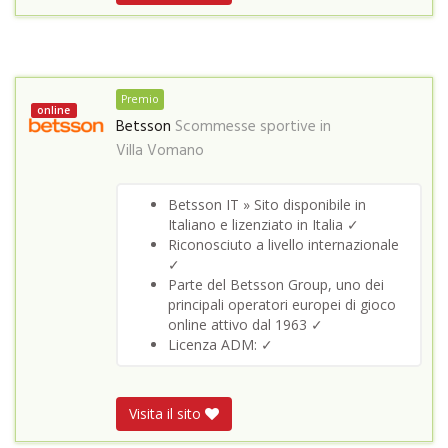
Premio
online
Betsson
Scommesse sportive in
Villa Vomano
Betsson IT » Sito disponibile in
Italiano e lizenziato in Italia ✓
Riconosciuto a livello internazionale
✓
Parte del Betsson Group, uno dei
principali operatori europei di gioco
online attivo dal 1963 ✓
Licenza ADM: ✓
Visita il sito