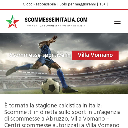
Skip
| Gioco Responsabile | Solo per maggiorenni | 18+ |
to
main
content
Toggl
navig
Scommesse sportive in
Villa Vomano
È tornata la stagione calcistica in Italia:
Scommetti in diretta sullo sport in un’agenzia
di scommesse a Abruzzo, Villa Vomano –
Centri scommesse autorizzati a Villa Vomano