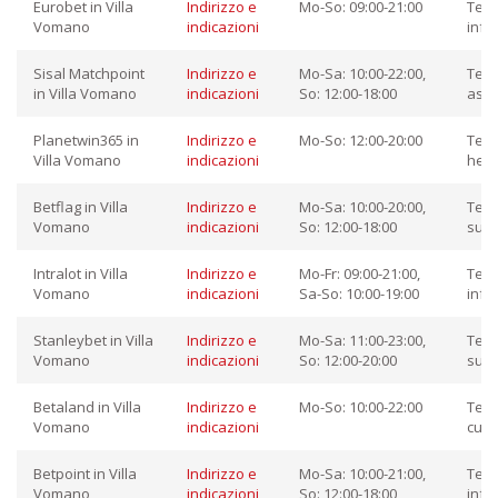
Eurobet in Villa
Indirizzo e
Mo-So: 09:00-21:00
Tel:
Vomano
indicazioni
info
Sisal Matchpoint
Indirizzo e
Mo-Sa: 10:00-22:00,
Tel:
in Villa Vomano
indicazioni
So: 12:00-18:00
assi
Planetwin365 in
Indirizzo e
Mo-So: 12:00-20:00
Tel:
Villa Vomano
indicazioni
help
Betflag in Villa
Indirizzo e
Mo-Sa: 10:00-20:00,
Tel:
Vomano
indicazioni
So: 12:00-18:00
supp
Intralot in Villa
Indirizzo e
Mo-Fr: 09:00-21:00,
Tel:
Vomano
indicazioni
Sa-So: 10:00-19:00
info@
Stanleybet in Villa
Indirizzo e
Mo-Sa: 11:00-23:00,
Tel:
Vomano
indicazioni
So: 12:00-20:00
supp
Betaland in Villa
Indirizzo e
Mo-So: 10:00-22:00
Tel:
Vomano
indicazioni
cust
Betpoint in Villa
Indirizzo e
Mo-Sa: 10:00-21:00,
Tel:
Vomano
indicazioni
So: 12:00-18:00
info