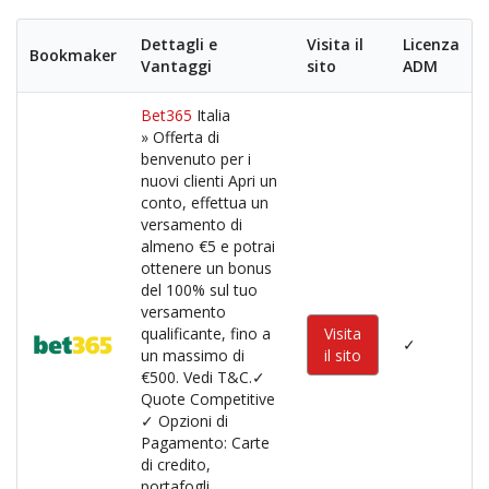
Dettagli e
Visita il
Licenza
Bookmaker
Vantaggi
sito
ADM
Bet365
Italia
» Offerta di
benvenuto per i
nuovi clienti Apri un
conto, effettua un
versamento di
almeno €5 e potrai
ottenere un bonus
del 100% sul tuo
versamento
qualificante, fino a
Visita
✓
un massimo di
il sito
€500. Vedi T&C.✓
Quote Competitive
✓ Opzioni di
Pagamento: Carte
di credito,
portafogli