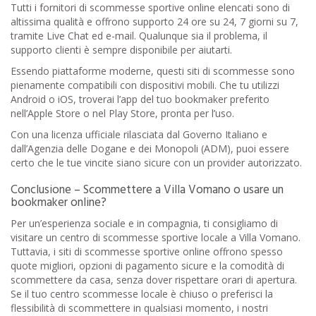
Tutti i fornitori di scommesse sportive online elencati sono di
altissima qualità e offrono supporto 24 ore su 24, 7 giorni su 7,
tramite Live Chat ed e-mail. Qualunque sia il problema, il
supporto clienti è sempre disponibile per aiutarti.
Essendo piattaforme moderne, questi siti di scommesse sono
pienamente compatibili con dispositivi mobili. Che tu utilizzi
Android o iOS, troverai l’app del tuo bookmaker preferito
nell’Apple Store o nel Play Store, pronta per l’uso.
Con una licenza ufficiale rilasciata dal Governo Italiano e
dall’Agenzia delle Dogane e dei Monopoli (ADM), puoi essere
certo che le tue vincite siano sicure con un provider autorizzato.
Conclusione – Scommettere a Villa Vomano o usare un
bookmaker online?
Per un’esperienza sociale e in compagnia, ti consigliamo di
visitare un centro di scommesse sportive locale a Villa Vomano.
Tuttavia, i siti di scommesse sportive online offrono spesso
quote migliori, opzioni di pagamento sicure e la comodità di
scommettere da casa, senza dover rispettare orari di apertura.
Se il tuo centro scommesse locale è chiuso o preferisci la
flessibilità di scommettere in qualsiasi momento, i nostri