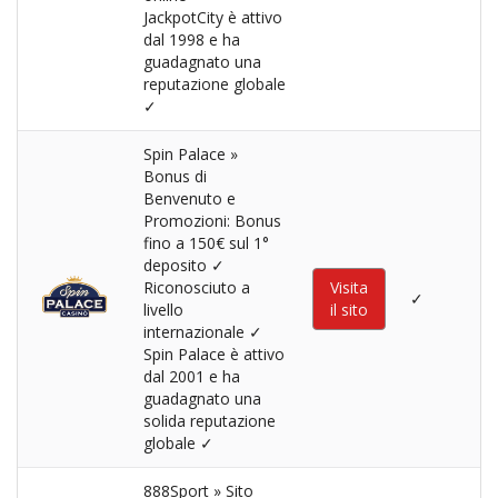
JackpotCity è attivo
dal 1998 e ha
guadagnato una
reputazione globale
✓
Spin Palace »
Bonus di
Benvenuto e
Promozioni: Bonus
fino a 150€ sul 1°
deposito ✓
Riconosciuto a
Visita
✓
livello
il sito
internazionale ✓
Spin Palace è attivo
dal 2001 e ha
guadagnato una
solida reputazione
globale ✓
888Sport » Sito