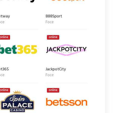
etway
888Sport
oce
Foce
online
online
et365
JackpotCity
oce
Foce
online
online