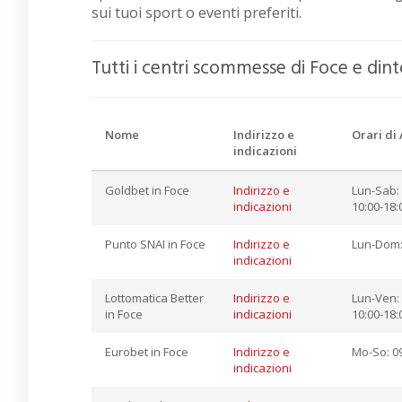
sui tuoi sport o eventi preferiti.
Tutti i centri scommesse di Foce e dintor
Nome
Indirizzo e
Orari di
indicazioni
Goldbet in Foce
Indirizzo e
Lun-Sab: 
indicazioni
10:00-18:
Punto SNAI in Foce
Indirizzo e
Lun-Dom:
indicazioni
Lottomatica Better
Indirizzo e
Lun-Ven: 
in Foce
indicazioni
10:00-18:
Eurobet in Foce
Indirizzo e
Mo-So: 09
indicazioni