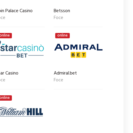
in Palace Casino
Betsson
oce
Foce
online
online
ar Casino
Admiral.bet
oce
Foce
online