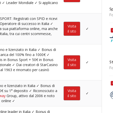
cari ✓ Leader Mondiale ✓ Si applicano
Sp
F
RT: Registrati con SPID e ricevi
eratore di successo in Italia ✓
Visita
a sua piattaforma online, ma anche
✓
il sito
 Italia, tra cui centri scommesse,
iano e lizenziato in Italia ✓ Bonus di
arica del 100% fino a 1000€ ✓
tis in Bonus Sport + 50€ in Bonus
Visita
St
✓
azionale ✓ Dai creatori di StarCasino
il sito
F
dal 1963 e rinomato per casinò
ano e lizenziato in Italia ✓ Bonus di
0€ su 1° deposito ✓ Riconosciuto a
Visita
✓
way
Group, attivo dal 2006 e noto
il sito
 online ✓
line leader in Italia ✓ Bonus di