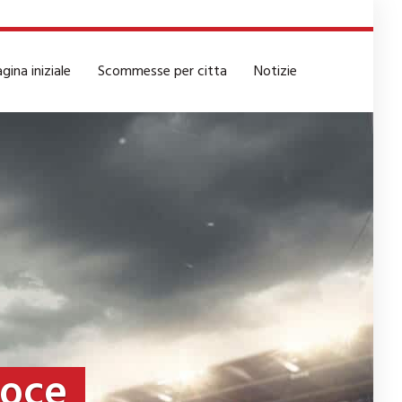
gina iniziale
Scommesse per citta
Notizie
oce