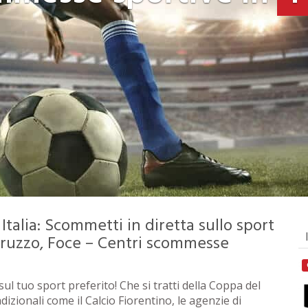
 Italia: Scommetti in diretta sullo sport
ruzzo, Foce – Centri scommesse
ul tuo sport preferito! Che si tratti della Coppa del
zionali come il Calcio Fiorentino, le agenzie di