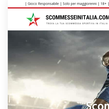
Skip
| Gioco Responsabile | Solo per maggiorenni | 18+ 
to
main
content
Scom