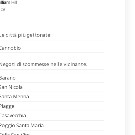
lliam Hill
oce
Le città più gettonate:
Cannobio
Negozi di scommesse nelle vicinanze:
Barano
San Nicola
Santa Menna
Piagge
Casavecchia
Poggio Santa Maria