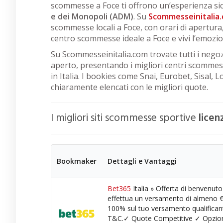
scommesse a Foce ti offrono un’esperienza sic
e dei Monopoli (ADM)
. Su
Scommesseinitalia
scommesse locali a Foce, con orari di apertura, 
centro scommesse ideale a Foce e vivi l’emozion
Su Scommesseinitalia.com trovate tutti i neg
aperto, presentando i migliori centri scommess
in Italia. I bookies come Snai, Eurobet, Sisal, 
chiaramente elencati con le migliori quote.
I migliori siti scommesse sportive
licen
Bookmaker
Dettagli e Vantaggi
Bet365
Italia » Offerta di benvenuto 
effettua un versamento di almeno €
100% sul tuo versamento qualifican
T&C.✓ Quote Competitive ✓ Opzioni