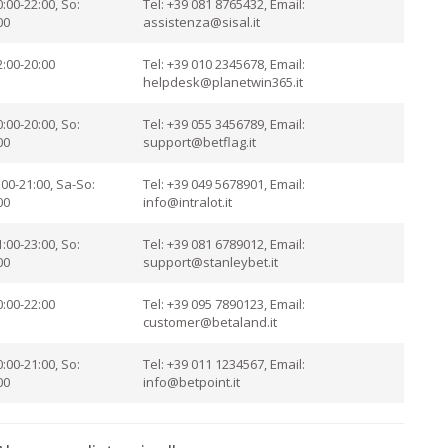
:00-22:00, So:
Tel: +39 081 8765432, Email:
00
assistenza@sisal.it
:00-20:00
Tel: +39 010 2345678, Email:
helpdesk@planetwin365.it
:00-20:00, So:
Tel: +39 055 3456789, Email:
00
support@betflag.it
:00-21:00, Sa-So:
Tel: +39 049 5678901, Email:
00
info@intralot.it
:00-23:00, So:
Tel: +39 081 6789012, Email:
00
support@stanleybet.it
:00-22:00
Tel: +39 095 7890123, Email:
customer@betaland.it
:00-21:00, So:
Tel: +39 011 1234567, Email:
00
info@betpoint.it