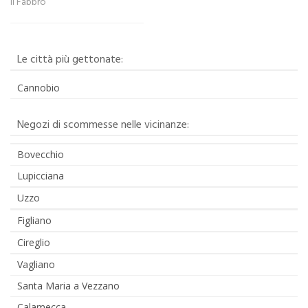
Il Fabbro
Le città più gettonate:
Cannobio
Negozi di scommesse nelle vicinanze:
Bovecchio
Lupicciana
Uzzo
Figliano
Cireglio
Vagliano
Santa Maria a Vezzano
Calamecca