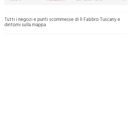
Tutti i negozi e punti scommesse di Il Fabbro Tuscany e
dintorni sulla mappa