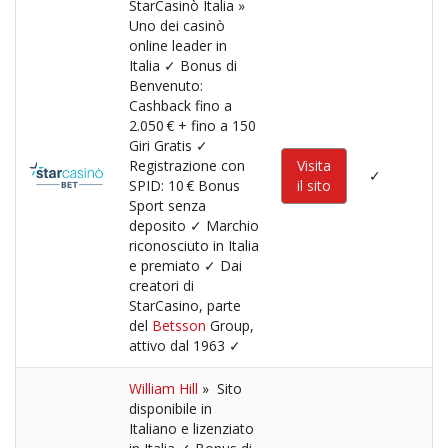
StarCasinò Italia »
Uno dei casinò
online leader in
Italia ✓ Bonus di
Benvenuto:
Cashback fino a
2.050 € + fino a 150
Giri Gratis ✓
Registrazione con
Visita
✓
SPID: 10 € Bonus
il sito
Sport senza
deposito ✓ Marchio
riconosciuto in Italia
e premiato ✓ Dai
creatori di
StarCasino, parte
del
Betsson
Group,
attivo dal 1963 ✓
William Hill
» Sito
disponibile in
Italiano e lizenziato