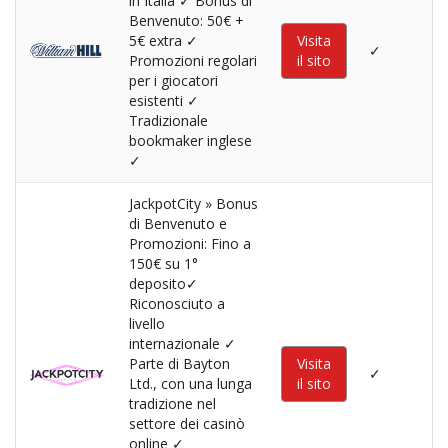
in Italia ✓ Bonus di
Benvenuto: 50€ +
5€ extra ✓
Visita
✓
Promozioni regolari
il sito
per i giocatori
esistenti ✓
Tradizionale
bookmaker inglese
✓
JackpotCity » Bonus
di Benvenuto e
Promozioni: Fino a
150€ su 1°
deposito✓
Riconosciuto a
livello
internazionale ✓
Parte di Bayton
Visita
✓
Ltd., con una lunga
il sito
tradizione nel
settore dei casinò
online ✓