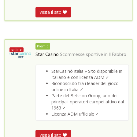
Visita il sito
Premio
online
Star Casino
Scommesse sportive in
Il Fabbro
StarCasinò Italia » Sito disponibile in
Italiano e con licenza ADM ✓
Riconosciuto tra i leader del gioco
online in Italia ✓
Parte del Betsson Group, uno dei
principali operatori europei attivo dal
1963 ✓
Licenza ADM ufficiale ✓
Visita il sito