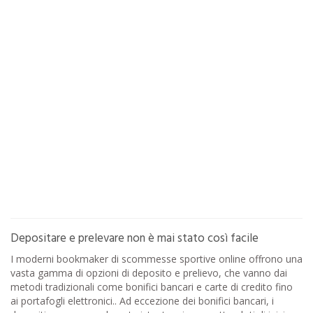
Depositare e prelevare non è mai stato così facile
I moderni bookmaker di scommesse sportive online offrono una
vasta gamma di opzioni di deposito e prelievo, che vanno dai
metodi tradizionali come bonifici bancari e carte di credito fino
ai portafogli elettronici.. Ad eccezione dei bonifici bancari, i