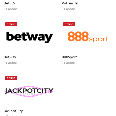
Bet365
William Hill
Il Fabbro
Il Fabbro
online
online
Betway
888Sport
Il Fabbro
Il Fabbro
online
JackpotCity