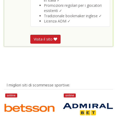
in Italia ✓
Promozioni regolari per i giocatori
esistenti ✓
Tradizionale bookmaker inglese ✓
Licenza ADM ✓
Visita il sito
I migliori siti di scommesse sportive:
online
online