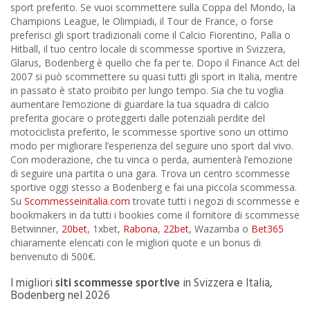
sport preferito. Se vuoi scommettere sulla Coppa del Mondo, la
Champions League, le Olimpiadi, il Tour de France, o forse
preferisci gli sport tradizionali come il Calcio Fiorentino, Palla o
Hitball, il tuo centro locale di scommesse sportive in Svizzera,
Glarus, Bodenberg è quello che fa per te. Dopo il Finance Act del
2007 si può scommettere su quasi tutti gli sport in Italia, mentre
in passato è stato proibito per lungo tempo. Sia che tu voglia
aumentare l’emozione di guardare la tua squadra di calcio
preferita giocare o proteggerti dalle potenziali perdite del
motociclista preferito, le scommesse sportive sono un ottimo
modo per migliorare l’esperienza del seguire uno sport dal vivo.
Con moderazione, che tu vinca o perda, aumenterà l’emozione
di seguire una partita o una gara. Trova un centro scommesse
sportive oggi stesso a Bodenberg e fai una piccola scommessa.
Su
Scommesseinitalia.com
trovate tutti i negozi di scommesse e
bookmakers in da tutti i bookies come il fornitore di scommesse
Betwinner,
20bet
, 1xbet,
Rabona
,
22bet
, Wazamba o
Bet365
chiaramente elencati con le migliori quote e un bonus di
benvenuto di 500€.
I migliori
siti scommesse sportive
in Svizzera e Italia,
Bodenberg nel 2026