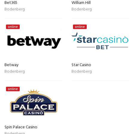
Bet365
William Hill
Bodenberg
Bodenberg
online
online
Betway
Star Casino
Bodenberg
Bodenberg
online
Spin Palace Casino
Bodenberg