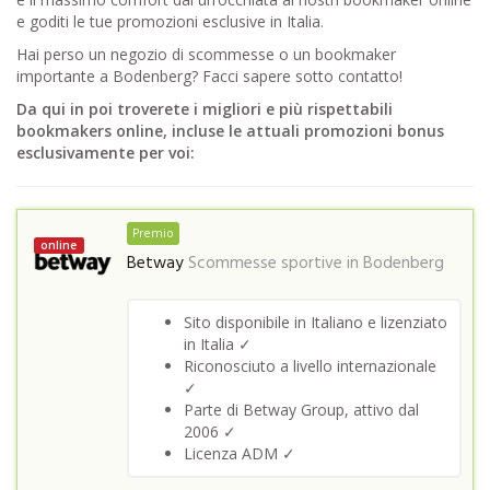
e goditi le tue promozioni esclusive in Italia.
Hai perso un negozio di scommesse o un bookmaker
importante a Bodenberg? Facci sapere sotto contatto!
Da qui in poi troverete i migliori e più rispettabili
bookmakers online, incluse le attuali promozioni bonus
esclusivamente per voi:
Premio
online
Betway
Scommesse sportive in
Bodenberg
Sito disponibile in Italiano e lizenziato
in Italia ✓
Riconosciuto a livello internazionale
✓
Parte di Betway Group, attivo dal
2006 ✓
Licenza ADM ✓