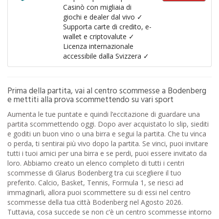
Casinò con migliaia di
giochi e dealer dal vivo ✓
Supporta carte di credito, e-
wallet e criptovalute ✓
Licenza internazionale
accessibile dalla Svizzera ✓
Prima della partita, vai al centro scommesse a Bodenberg
e mettiti alla prova scommettendo su vari sport
Aumenta le tue puntate e quindi l’eccitazione di guardare una
partita scommettendo oggi. Dopo aver acquistato lo slip, siediti
e goditi un buon vino o una birra e segui la partita. Che tu vinca
o perda, ti sentirai più vivo dopo la partita. Se vinci, puoi invitare
tutti i tuoi amici per una birra e se perdi, puoi essere invitato da
loro. Abbiamo creato un elenco completo di tutti i centri
scommesse di Glarus Bodenberg tra cui scegliere il tuo
preferito. Calcio, Basket, Tennis, Formula 1, se riesci ad
immaginarli, allora puoi scommettere su di essi nel centro
scommesse della tua città Bodenberg nel Agosto 2026.
Tuttavia, cosa succede se non c’è un centro scommesse intorno