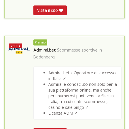
Visita il sito
Premio
online
Admiral.bet
Scommesse sportive in
Bodenberg
Admiral.bet » Operatore di successo
in Italia ✓
Admiral è conosciuto non solo per la
sua piattaforma online, ma anche
per i numerosi punti vendita fisici in
Italia, tra cui centri scommesse,
casinò e sale bingo ✓
Licenza ADM ✓