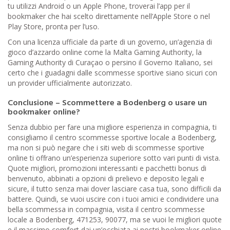
tu utilizzi Android o un Apple Phone, troverai l’app per il
bookmaker che hai scelto direttamente nell’Apple Store o nel
Play Store, pronta per l’uso.
Con una licenza ufficiale da parte di un governo, un’agenzia di
gioco d’azzardo online come la Malta Gaming Authority, la
Gaming Authority di Curaçao o persino il Governo Italiano, sei
certo che i guadagni dalle scommesse sportive siano sicuri con
un provider ufficialmente autorizzato.
Conclusione – Scommettere a Bodenberg o usare un
bookmaker online?
Senza dubbio per fare una migliore esperienza in compagnia, ti
consigliamo il centro scommesse sportive locale a Bodenberg,
ma non si può negare che i siti web di scommesse sportive
online ti offrano un’esperienza superiore sotto vari punti di vista.
Quote migliori, promozioni interessanti e pacchetti bonus di
benvenuto, abbinati a opzioni di prelievo e deposito legali e
sicure, il tutto senza mai dover lasciare casa tua, sono difficili da
battere. Quindi, se vuoi uscire con i tuoi amici e condividere una
bella scommessa in compagnia, visita il centro scommesse
locale a Bodenberg, 471253, 90077, ma se vuoi le migliori quote
e il massimo comfort dai un’occhiata ai nostri bookmaker online