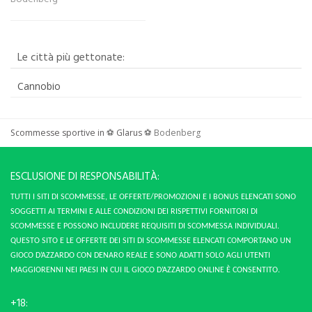
Le città più gettonate:
Cannobio
Scommesse sportive in
⚽
Glarus
⚽
Bodenberg
ESCLUSIONE DI RESPONSABILITÀ:
TUTTI I SITI DI SCOMMESSE, LE OFFERTE/PROMOZIONI E I BONUS ELENCATI SONO
SOGGETTI AI TERMINI E ALLE CONDIZIONI DEI RISPETTIVI FORNITORI DI
SCOMMESSE E POSSONO INCLUDERE REQUISITI DI SCOMMESSA INDIVIDUALI.
QUESTO SITO E LE OFFERTE DEI SITI DI SCOMMESSE ELENCATI COMPORTANO UN
GIOCO D’AZZARDO CON DENARO REALE E SONO ADATTI SOLO AGLI UTENTI
MAGGIORENNI NEI PAESI IN CUI IL GIOCO D’AZZARDO ONLINE È CONSENTITO.
+18: