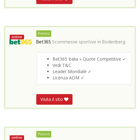
Premio
online
Bet365
Scommesse sportive in
Bodenberg
Bet365 Italia » Quote Competitive ✓
Vedi T&C.
Leader Mondiale ✓
Licenza ADM ✓
Visita il sito
Premio
online