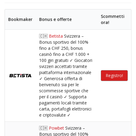
Scommetti
Bookmaker
Bonus e offerte
ora!
🇨🇭
Betista
Svizzera –
Bonus sportivo del 100%
fino a CHF 250, bonus
casinò fino a CHF 1.000 +
100 giri gratuiti ✓ Giocatori
svizzeri accettati tramite
piattaforma internazionale
Registro!
✓ Generosa offerta di
benvenuto sia per le
scommesse sportive che
per il casinò ✓ Supporta
pagamenti locali tramite
carta, portafogli elettronici
e criptovalute ✓
🇨🇭
Powbet
Svizzera –
Bonus sportivo del 100%