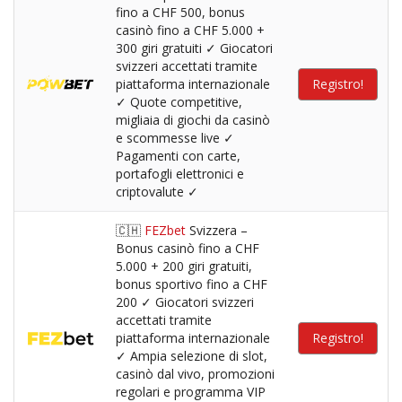
fino a CHF 500, bonus
casinò fino a CHF 5.000 +
300 giri gratuiti ✓ Giocatori
svizzeri accettati tramite
piattaforma internazionale
Registro!
✓ Quote competitive,
migliaia di giochi da casinò
e scommesse live ✓
Pagamenti con carte,
portafogli elettronici e
criptovalute ✓
🇨🇭
FEZbet
Svizzera –
Bonus casinò fino a CHF
5.000 + 200 giri gratuiti,
bonus sportivo fino a CHF
200 ✓ Giocatori svizzeri
accettati tramite
piattaforma internazionale
Registro!
✓ Ampia selezione di slot,
casinò dal vivo, promozioni
regolari e programma VIP