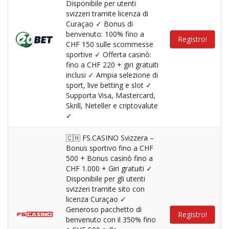
Disponibile per utenti
svizzeri tramite licenza di
Curaçao ✓ Bonus di
benvenuto: 100% fino a
Registro!
CHF 150 sulle scommesse
sportive ✓ Offerta casinò:
fino a CHF 220 + giri gratuiti
inclusi ✓ Ampia selezione di
sport, live betting e slot ✓
Supporta Visa, Mastercard,
Skrill, Neteller e criptovalute
✓
🇨🇭 FS.CASINO Svizzera –
Bonus sportivo fino a CHF
500 + Bonus casinò fino a
CHF 1.000 + Giri gratuiti ✓
Disponibile per gli utenti
svizzeri tramite sito con
licenza Curaçao ✓
Generoso pacchetto di
Registro!
benvenuto con il 350% fino