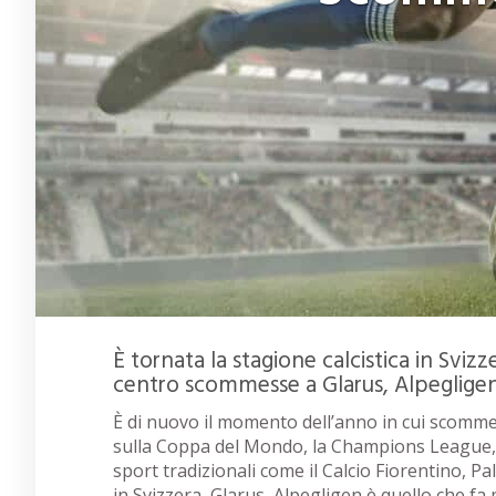
È tornata la stagione calcistica in Svizz
centro scommesse a Glarus, Alpeglige
È di nuovo il momento dell’anno in cui scomme
sulla Coppa del Mondo, la Champions League, le
sport tradizionali come il Calcio Fiorentino, Pa
in Svizzera, Glarus, Alpegligen è quello che fa 