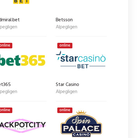
dmiral.bet
Betsson
pegligen
Alpegligen
online
online
et365
Star Casino
pegligen
Alpegligen
online
online