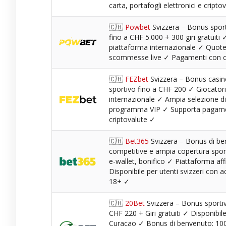
carta, portafogli elettronici e cripto
🇨🇭
Powbet
Svizzera – Bonus sport
fino a CHF 5.000 + 300 giri gratuiti 
piattaforma internazionale ✓ Quote 
scommesse live ✓ Pagamenti con cart
🇨🇭
FEZbet
Svizzera – Bonus casinò
sportivo fino a CHF 200 ✓ Giocatori 
internazionale ✓ Ampia selezione di 
programma VIP ✓ Supporta pagamenti
criptovalute ✓
🇨🇭
Bet365
Svizzera – Bonus di b
competitive e ampia copertura sporti
e-wallet, bonifico ✓ Piattaforma affi
Disponibile per utenti svizzeri con
18+ ✓
🇨🇭
20Bet
Svizzera – Bonus sporti
CHF 220 + Giri gratuiti ✓ Disponibile 
Curaçao ✓ Bonus di benvenuto: 10