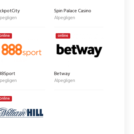
ackpotCity
Spin Palace Casino
pegligen
Alpegligen
online
online
88Sport
Betway
pegligen
Alpegligen
online