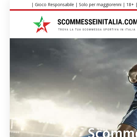
Skip
| Gioco Responsabile | Solo per maggiorenni | 18+ 
to
main
content
Scomme