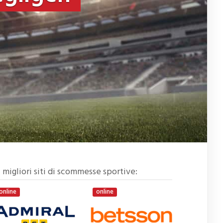
I migliori siti di scommesse sportive:
online
online