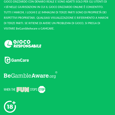
GIOCO D’AZZARDO CON DENARO REALE E SONO ADATTI SOLO PER GLI UTENTI DI
+18 NELLE GIURISDIZIONI IN CUI IL GIOCO D’AZZARDO ONLINE È CONSENTITO.
TUTTI I MARCHI, I LOGHI E LE IMMAGINI DI TERZE PARTI SONO DI PROPRIETÀ DEI
RISPETTIVI PROPRIETARI. QUALSIASI VISUALIZZAZIONE E RIFERIMENTO A MARCHI
DI TERZE PARTI. SE RITIENE DI AVERE UN PROBLEMA DI GIOCO, SI PREGA DI
VISITARE BeGambleAware o GAMCARE.