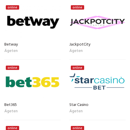
online
online
Betway
JackpotCity
Ägeten
Ägeten
online
online
Bet365
Star Casino
Ägeten
Ägeten
online
online