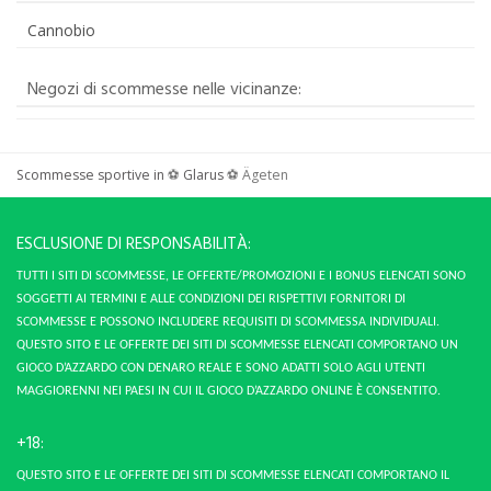
Cannobio
Negozi di scommesse nelle vicinanze:
Scommesse sportive in
⚽
Glarus
⚽
Ägeten
ESCLUSIONE DI RESPONSABILITÀ:
TUTTI I SITI DI SCOMMESSE, LE OFFERTE/PROMOZIONI E I BONUS ELENCATI SONO
SOGGETTI AI TERMINI E ALLE CONDIZIONI DEI RISPETTIVI FORNITORI DI
SCOMMESSE E POSSONO INCLUDERE REQUISITI DI SCOMMESSA INDIVIDUALI.
QUESTO SITO E LE OFFERTE DEI SITI DI SCOMMESSE ELENCATI COMPORTANO UN
GIOCO D’AZZARDO CON DENARO REALE E SONO ADATTI SOLO AGLI UTENTI
MAGGIORENNI NEI PAESI IN CUI IL GIOCO D’AZZARDO ONLINE È CONSENTITO.
+18:
QUESTO SITO E LE OFFERTE DEI SITI DI SCOMMESSE ELENCATI COMPORTANO IL