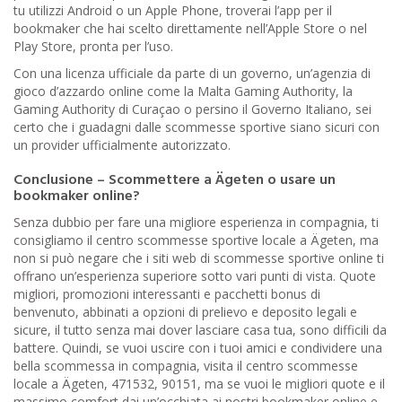
tu utilizzi Android o un Apple Phone, troverai l’app per il
bookmaker che hai scelto direttamente nell’Apple Store o nel
Play Store, pronta per l’uso.
Con una licenza ufficiale da parte di un governo, un’agenzia di
gioco d’azzardo online come la Malta Gaming Authority, la
Gaming Authority di Curaçao o persino il Governo Italiano, sei
certo che i guadagni dalle scommesse sportive siano sicuri con
un provider ufficialmente autorizzato.
Conclusione – Scommettere a Ägeten o usare un
bookmaker online?
Senza dubbio per fare una migliore esperienza in compagnia, ti
consigliamo il centro scommesse sportive locale a Ägeten, ma
non si può negare che i siti web di scommesse sportive online ti
offrano un’esperienza superiore sotto vari punti di vista. Quote
migliori, promozioni interessanti e pacchetti bonus di
benvenuto, abbinati a opzioni di prelievo e deposito legali e
sicure, il tutto senza mai dover lasciare casa tua, sono difficili da
battere. Quindi, se vuoi uscire con i tuoi amici e condividere una
bella scommessa in compagnia, visita il centro scommesse
locale a Ägeten, 471532, 90151, ma se vuoi le migliori quote e il
massimo comfort dai un’occhiata ai nostri bookmaker online e