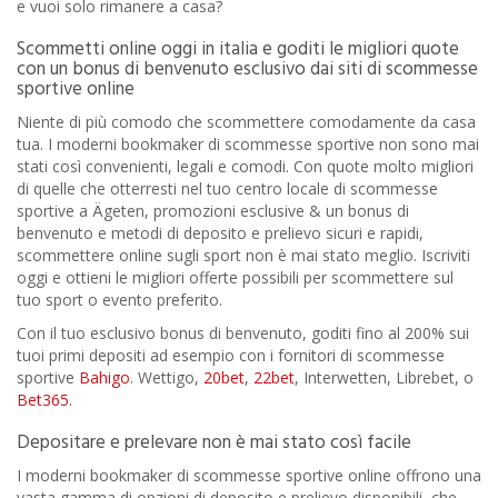
e vuoi solo rimanere a casa?
Scommetti online oggi in italia e goditi le migliori quote
con un bonus di benvenuto esclusivo dai siti di scommesse
sportive online
Niente di più comodo che scommettere comodamente da casa
tua. I moderni bookmaker di scommesse sportive non sono mai
stati così convenienti, legali e comodi. Con quote molto migliori
di quelle che otterresti nel tuo centro locale di scommesse
sportive a Ägeten, promozioni esclusive & un bonus di
benvenuto e metodi di deposito e prelievo sicuri e rapidi,
scommettere online sugli sport non è mai stato meglio. Iscriviti
oggi e ottieni le migliori offerte possibili per scommettere sul
tuo sport o evento preferito.
Con il tuo esclusivo bonus di benvenuto, goditi fino al 200% sui
tuoi primi depositi ad esempio con i fornitori di scommesse
sportive
Bahigo
. Wettigo,
20bet
,
22bet
, Interwetten, Librebet, o
Bet365
.
Depositare e prelevare non è mai stato così facile
I moderni bookmaker di scommesse sportive online offrono una
vasta gamma di opzioni di deposito e prelievo disponibili, che