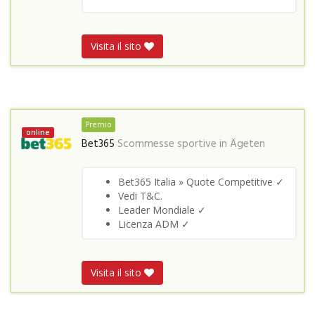
Visita il sito
Premio
online
Bet365
Scommesse sportive in
Ägeten
Bet365 Italia » Quote Competitive ✓
Vedi T&C.
Leader Mondiale ✓
Licenza ADM ✓
Visita il sito