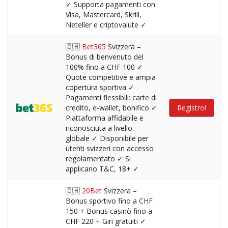
✓ Supporta pagamenti con
Visa, Mastercard, Skrill,
Neteller e criptovalute ✓
🇨🇭
Bet365
Svizzera –
Bonus di benvenuto del
100% fino a CHF 100 ✓
Quote competitive e ampia
copertura sportiva ✓
Pagamenti flessibili: carte di
credito, e-wallet, bonifico ✓
Registro!
Piattaforma affidabile e
riconosciuta a livello
globale ✓ Disponibile per
utenti svizzeri con accesso
regolamentato ✓ Si
applicano T&C, 18+ ✓
🇨🇭
20Bet
Svizzera –
Bonus sportivo fino a CHF
150 + Bonus casinò fino a
CHF 220 + Giri gratuiti ✓