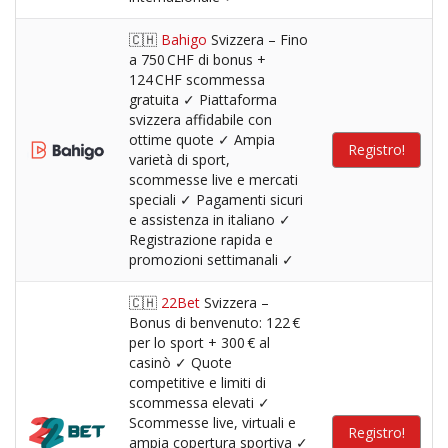
🇨🇭
Bahigo
Svizzera – Fino
a 750 CHF di bonus +
124 CHF scommessa
gratuita ✓ Piattaforma
svizzera affidabile con
ottime quote ✓ Ampia
Registro!
varietà di sport,
scommesse live e mercati
speciali ✓ Pagamenti sicuri
e assistenza in italiano ✓
Registrazione rapida e
promozioni settimanali ✓
🇨🇭
22Bet
Svizzera –
Bonus di benvenuto: 122 €
per lo sport + 300 € al
casinò ✓ Quote
competitive e limiti di
scommessa elevati ✓
Scommesse live, virtuali e
Registro!
ampia copertura sportiva ✓