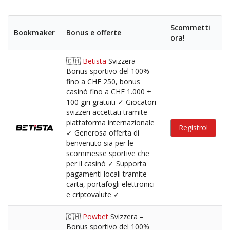
Scommetti
Bookmaker
Bonus e offerte
ora!
🇨🇭
Betista
Svizzera –
Bonus sportivo del 100%
fino a CHF 250, bonus
casinò fino a CHF 1.000 +
100 giri gratuiti ✓ Giocatori
svizzeri accettati tramite
piattaforma internazionale
Registro!
✓ Generosa offerta di
benvenuto sia per le
scommesse sportive che
per il casinò ✓ Supporta
pagamenti locali tramite
carta, portafogli elettronici
e criptovalute ✓
🇨🇭
Powbet
Svizzera –
Bonus sportivo del 100%