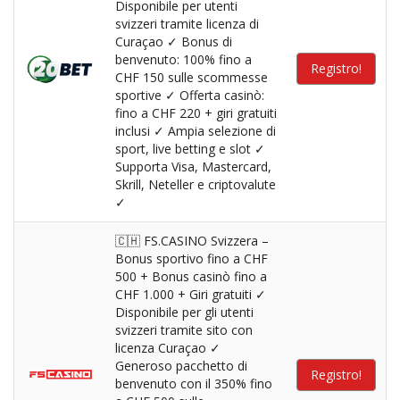
Disponibile per utenti
svizzeri tramite licenza di
Curaçao ✓ Bonus di
benvenuto: 100% fino a
Registro!
CHF 150 sulle scommesse
sportive ✓ Offerta casinò:
fino a CHF 220 + giri gratuiti
inclusi ✓ Ampia selezione di
sport, live betting e slot ✓
Supporta Visa, Mastercard,
Skrill, Neteller e criptovalute
✓
🇨🇭 FS.CASINO Svizzera –
Bonus sportivo fino a CHF
500 + Bonus casinò fino a
CHF 1.000 + Giri gratuiti ✓
Disponibile per gli utenti
svizzeri tramite sito con
licenza Curaçao ✓
Generoso pacchetto di
Registro!
benvenuto con il 350% fino