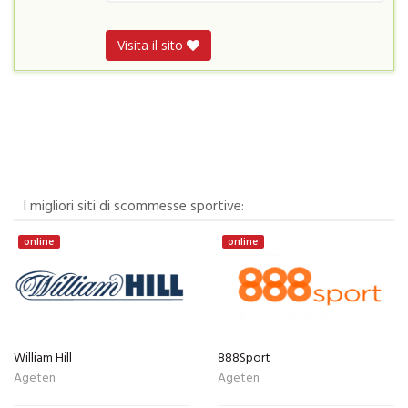
Visita il sito
I migliori siti di scommesse sportive:
online
online
William Hill
888Sport
Ägeten
Ägeten