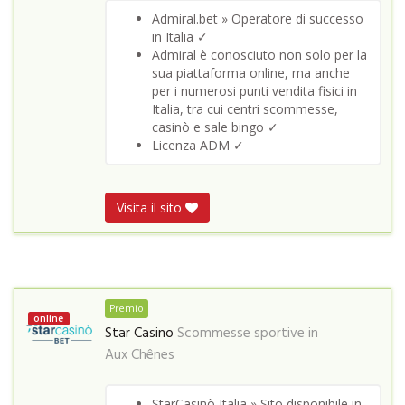
Admiral.bet » Operatore di successo
in Italia ✓
Admiral è conosciuto non solo per la
sua piattaforma online, ma anche
per i numerosi punti vendita fisici in
Italia, tra cui centri scommesse,
casinò e sale bingo ✓
Licenza ADM ✓
Visita il sito
Premio
online
Star Casino
Scommesse sportive in
Aux Chênes
StarCasinò Italia » Sito disponibile in