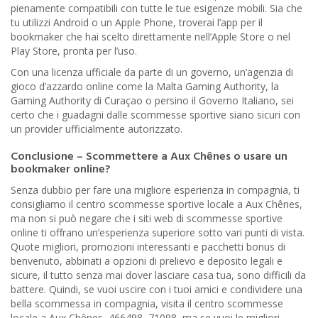
pienamente compatibili con tutte le tue esigenze mobili. Sia che
tu utilizzi Android o un Apple Phone, troverai l’app per il
bookmaker che hai scelto direttamente nell’Apple Store o nel
Play Store, pronta per l’uso.
Con una licenza ufficiale da parte di un governo, un’agenzia di
gioco d’azzardo online come la Malta Gaming Authority, la
Gaming Authority di Curaçao o persino il Governo Italiano, sei
certo che i guadagni dalle scommesse sportive siano sicuri con
un provider ufficialmente autorizzato.
Conclusione – Scommettere a Aux Chênes o usare un
bookmaker online?
Senza dubbio per fare una migliore esperienza in compagnia, ti
consigliamo il centro scommesse sportive locale a Aux Chênes,
ma non si può negare che i siti web di scommesse sportive
online ti offrano un’esperienza superiore sotto vari punti di vista.
Quote migliori, promozioni interessanti e pacchetti bonus di
benvenuto, abbinati a opzioni di prelievo e deposito legali e
sicure, il tutto senza mai dover lasciare casa tua, sono difficili da
battere. Quindi, se vuoi uscire con i tuoi amici e condividere una
bella scommessa in compagnia, visita il centro scommesse
locale a Aux Chênes, 466498, 71098, ma se vuoi le migliori