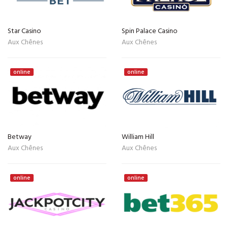
Star Casino
Spin Palace Casino
Aux Chênes
Aux Chênes
online
online
Betway
William Hill
Aux Chênes
Aux Chênes
online
online