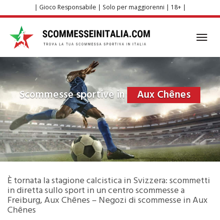
Skip
| Gioco Responsabile | Solo per maggiorenni | 18+ |
to
main
content
Toggl
navig
Scommesse sportive in
Aux Chênes
È tornata la stagione calcistica in Svizzera: scommetti
in diretta sullo sport in un centro scommesse a
Freiburg, Aux Chênes – Negozi di scommesse in Aux
Chênes