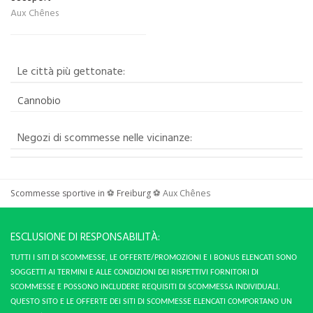
Aux Chênes
Le città più gettonate:
Cannobio
Negozi di scommesse nelle vicinanze:
Scommesse sportive in
⚽
Freiburg
⚽
Aux Chênes
ESCLUSIONE DI RESPONSABILITÀ:
TUTTI I SITI DI SCOMMESSE, LE OFFERTE/PROMOZIONI E I BONUS ELENCATI SONO
SOGGETTI AI TERMINI E ALLE CONDIZIONI DEI RISPETTIVI FORNITORI DI
SCOMMESSE E POSSONO INCLUDERE REQUISITI DI SCOMMESSA INDIVIDUALI.
QUESTO SITO E LE OFFERTE DEI SITI DI SCOMMESSE ELENCATI COMPORTANO UN