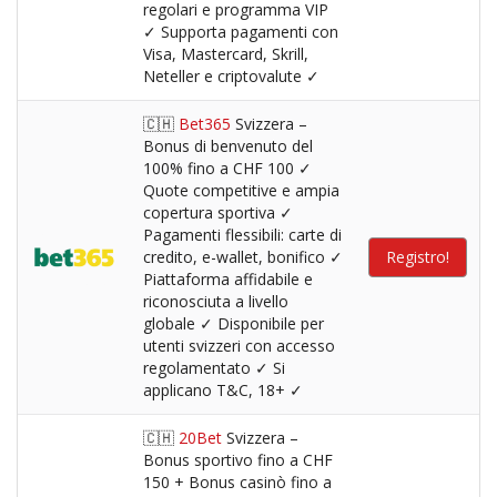
regolari e programma VIP
✓ Supporta pagamenti con
Visa, Mastercard, Skrill,
Neteller e criptovalute ✓
🇨🇭
Bet365
Svizzera –
Bonus di benvenuto del
100% fino a CHF 100 ✓
Quote competitive e ampia
copertura sportiva ✓
Pagamenti flessibili: carte di
credito, e-wallet, bonifico ✓
Registro!
Piattaforma affidabile e
riconosciuta a livello
globale ✓ Disponibile per
utenti svizzeri con accesso
regolamentato ✓ Si
applicano T&C, 18+ ✓
🇨🇭
20Bet
Svizzera –
Bonus sportivo fino a CHF
150 + Bonus casinò fino a