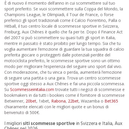
È di nuovo il momento dell’anno in cui scommettere sul tuo
sport preferito. Se vuoi scommettere sulla Coppa del Mondo, la
Champions League, le Olimpiadi, il Tour de France, o forse
preferisci gli sport tradizionali come il Calcio Fiorentino, Palla o
Hitball, il tuo centro locale di scommesse sportive in Svizzera,
Freiburg, Aux Chênes è quello che fa per te. Dopo il Finance Act
del 2007 si può scommettere su quasi tutti gli sport in Italia,
mentre in passato è stato proibito per lungo tempo. Sia che tu
voglia aumentare l’emozione di guardare la tua squadra di calcio
preferita giocare o proteggerti dalle potenziali perdite del
motociclista preferito, le scommesse sportive sono un ottimo
modo per migliorare l’esperienza del seguire uno sport dal vivo.
Con moderazione, che tu vinca o perda, aumenterà l’emozione
di seguire una partita o una gara. Trova un centro scommesse
sportive oggi stesso a Aux Chênes e fai una piccola scommessa.
Su
Scommesseinitalia.com
trovate tutti i negozi di scommesse e
bookmakers in da tutti i bookies come il fornitore di scommesse
Betwinner,
20bet
, 1xbet,
Rabona
,
22bet
, Wazamba o
Bet365
chiaramente elencati con le migliori quote e un bonus di
benvenuto di 500€.
I migliori
siti scommesse sportive
in Svizzera e Italia, Aux
Chênes nel 2026