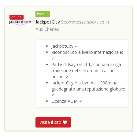
Premio
online
JackpotCity
Scommesse sportive in
Aux Chênes
JackpotCity »
Riconosciuto a livello internazionale:
✓
Parte di Bayton Ltd., con una lunga
tradizione nel settore dei casinò
online: ✓
JackpotCity è attivo dal 1998 e ha
guadagnato una reputazione globale:
✓
Licenza ADM ✓
Visita il sito