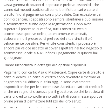
vasta gamma di opzioni di deposito e prelievo disponibili, che
vanno dai metodi tradizionali come bonifici bancari e carte di
credito fino al pagamento con cripto valute. Con eccezione dei
bonifici bancari, i depositi sono sempre istantanei e puoi iniziare
a scommettere subito dopo la registrazione. Dopo aver
superato il processo di verifica, tutti i nostri siti web di
scommesse sportive online, attentamente esaminati,
elaboreranno il processo di prelievo delle tue vincite il più
velocemente possibile. Per vincite consistenti, il processo è
ancora più veloce rispetto al dover aspettare nel tuo negozio di
scommesse locale a Aux Chênes il pagamento di quanto hai
guadagnato.
Diamo un’occhiata in dettaglio alle opzioni disponibili:
Pagamenti con carta: Visa o Mastercard. Copre carte di credito e
carte di debito. Le carte di credito sono diventate il metodo di
pagamento più diffuso in Italia oggi, e sono ovviamente
disponibili anche per le scommesse. Accettare carte di credito è
anche un segno di sicurezza per il giocatore, poiché le società di
carte di credito controlleranno tutti i siti di scommesse sportive
online prima di permettere l’utilizzo dei loro servizi.