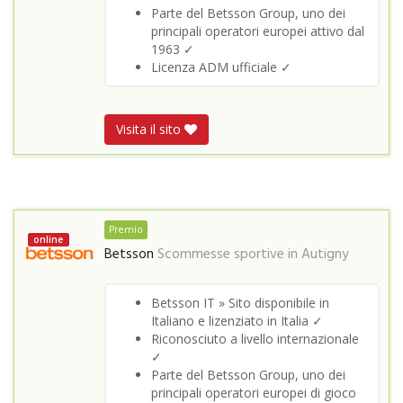
Parte del Betsson Group, uno dei
principali operatori europei attivo dal
1963 ✓
Licenza ADM ufficiale ✓
Visita il sito
Premio
online
Betsson
Scommesse sportive in
Autigny
Betsson IT » Sito disponibile in
Italiano e lizenziato in Italia ✓
Riconosciuto a livello internazionale
✓
Parte del Betsson Group, uno dei
principali operatori europei di gioco