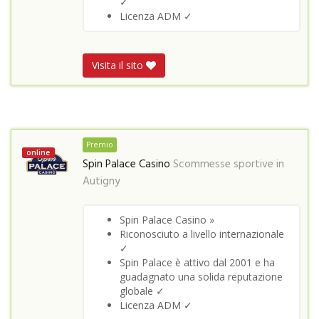
✓
Licenza ADM ✓
Visita il sito
Premio
online
Spin Palace Casino
Scommesse sportive in
Autigny
Spin Palace Casino »
Riconosciuto a livello internazionale
✓
Spin Palace è attivo dal 2001 e ha
guadagnato una solida reputazione
globale ✓
Licenza ADM ✓