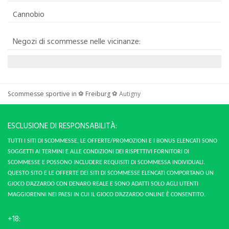
Cannobio
Negozi di scommesse nelle vicinanze:
Scommesse sportive in
⚽
Freiburg
⚽
Autigny
ESCLUSIONE DI RESPONSABILITÀ:
TUTTI I SITI DI SCOMMESSE, LE OFFERTE/PROMOZIONI E I BONUS ELENCATI SONO
SOGGETTI AI TERMINI E ALLE CONDIZIONI DEI RISPETTIVI FORNITORI DI
SCOMMESSE E POSSONO INCLUDERE REQUISITI DI SCOMMESSA INDIVIDUALI.
QUESTO SITO E LE OFFERTE DEI SITI DI SCOMMESSE ELENCATI COMPORTANO UN
GIOCO D’AZZARDO CON DENARO REALE E SONO ADATTI SOLO AGLI UTENTI
MAGGIORENNI NEI PAESI IN CUI IL GIOCO D’AZZARDO ONLINE È CONSENTITO.
+18: