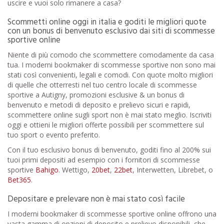
uscire e vuoi solo rimanere a casa?
Scommetti online oggi in italia e goditi le migliori quote
con un bonus di benvenuto esclusivo dai siti di scommesse
sportive online
Niente di più comodo che scommettere comodamente da casa
tua. I moderni bookmaker di scommesse sportive non sono mai
stati così convenienti, legali e comodi. Con quote molto migliori
di quelle che otterresti nel tuo centro locale di scommesse
sportive a Autigny, promozioni esclusive & un bonus di
benvenuto e metodi di deposito e prelievo sicuri e rapidi,
scommettere online sugli sport non è mai stato meglio. Iscriviti
oggi e ottieni le migliori offerte possibili per scommettere sul
tuo sport o evento preferito.
Con il tuo esclusivo bonus di benvenuto, goditi fino al 200% sui
tuoi primi depositi ad esempio con i fornitori di scommesse
sportive
Bahigo
. Wettigo,
20bet
,
22bet
, Interwetten, Librebet, o
Bet365
.
Depositare e prelevare non è mai stato così facile
I moderni bookmaker di scommesse sportive online offrono una
vasta gamma di opzioni di deposito e prelievo disponibili, che