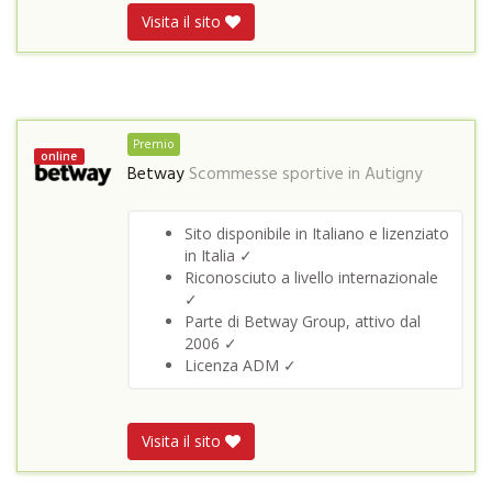
Visita il sito
Premio
online
Betway
Scommesse sportive in
Autigny
Sito disponibile in Italiano e lizenziato
in Italia ✓
Riconosciuto a livello internazionale
✓
Parte di Betway Group, attivo dal
2006 ✓
Licenza ADM ✓
Visita il sito