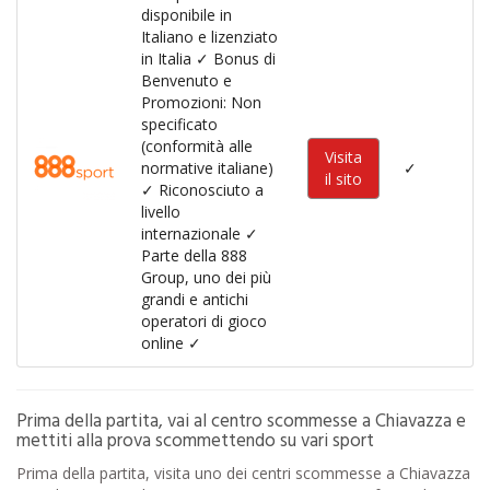
disponibile in
Italiano e lizenziato
in Italia ✓ Bonus di
Benvenuto e
Promozioni: Non
specificato
(conformità alle
Visita
normative italiane)
✓
il sito
✓ Riconosciuto a
livello
internazionale ✓
Parte della 888
Group, uno dei più
grandi e antichi
operatori di gioco
online ✓
Prima della partita, vai al centro scommesse a Chiavazza e
mettiti alla prova scommettendo su vari sport
Prima della partita, visita uno dei centri scommesse a Chiavazza