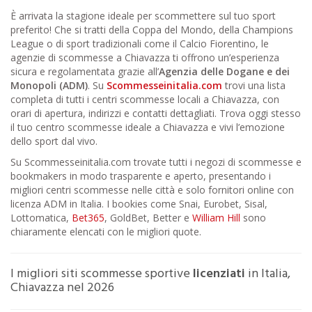
È arrivata la stagione ideale per scommettere sul tuo sport
preferito! Che si tratti della Coppa del Mondo, della Champions
League o di sport tradizionali come il Calcio Fiorentino, le
agenzie di scommesse a Chiavazza ti offrono un’esperienza
sicura e regolamentata grazie all’
Agenzia delle Dogane e dei
Monopoli (ADM)
. Su
Scommesseinitalia.com
trovi una lista
completa di tutti i centri scommesse locali a Chiavazza, con
orari di apertura, indirizzi e contatti dettagliati. Trova oggi stesso
il tuo centro scommesse ideale a Chiavazza e vivi l’emozione
dello sport dal vivo.
Su Scommesseinitalia.com trovate tutti i negozi di scommesse e
bookmakers in modo trasparente e aperto, presentando i
migliori centri scommesse nelle città e solo fornitori online con
licenza ADM in Italia. I bookies come Snai, Eurobet, Sisal,
Lottomatica,
Bet365
, GoldBet, Better e
William Hill
sono
chiaramente elencati con le migliori quote.
I migliori siti scommesse sportive
licenziati
in Italia,
Chiavazza nel 2026