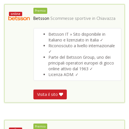
Premio
online
Betsson
Scommesse sportive in
Chiavazza
Betsson IT » Sito disponibile in
Italiano e lizenziato in Italia ✓
Riconosciuto a livello internazionale
✓
Parte del Betsson Group, uno dei
principali operatori europei di gioco
online attivo dal 1963 ✓
Licenza ADM: ✓
Visita il sito
Premio