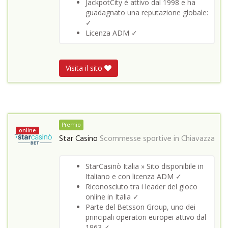
JackpotCity è attivo dal 1998 e ha
guadagnato una reputazione globale:
✓
Licenza ADM ✓
Visita il sito
Premio
online
Star Casino
Scommesse sportive in
Chiavazza
StarCasinò Italia » Sito disponibile in
Italiano e con licenza ADM ✓
Riconosciuto tra i leader del gioco
online in Italia ✓
Parte del Betsson Group, uno dei
principali operatori europei attivo dal
1963 ✓