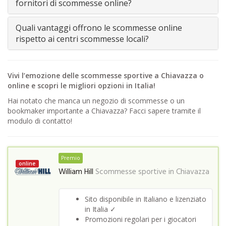
fornitori di scommesse online?
Quali vantaggi offrono le scommesse online
rispetto ai centri scommesse locali?
Vivi l’emozione delle scommesse sportive a Chiavazza o
online e scopri le migliori opzioni in Italia!
Hai notato che manca un negozio di scommesse o un
bookmaker importante a Chiavazza? Facci sapere tramite il
modulo di contatto!
Premio
online
William Hill
Scommesse sportive in
Chiavazza
Sito disponibile in Italiano e lizenziato
in Italia ✓
Promozioni regolari per i giocatori