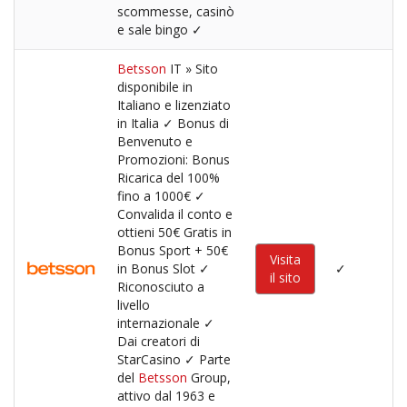
scommesse, casinò
e sale bingo ✓
Betsson
IT » Sito
disponibile in
Italiano e lizenziato
in Italia ✓ Bonus di
Benvenuto e
Promozioni: Bonus
Ricarica del 100%
fino a 1000€ ✓
Convalida il conto e
ottieni 50€ Gratis in
Bonus Sport + 50€
Visita
in Bonus Slot ✓
✓
il sito
Riconosciuto a
livello
internazionale ✓
Dai creatori di
StarCasino ✓ Parte
del
Betsson
Group,
attivo dal 1963 e