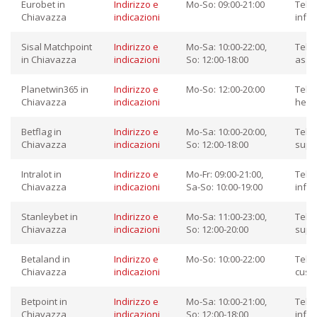
Eurobet in
Indirizzo e
Mo-So: 09:00-21:00
Tel: 
Chiavazza
indicazioni
info
Sisal Matchpoint
Indirizzo e
Mo-Sa: 10:00-22:00,
Tel: 
in Chiavazza
indicazioni
So: 12:00-18:00
assis
Planetwin365 in
Indirizzo e
Mo-So: 12:00-20:00
Tel: 
Chiavazza
indicazioni
help
Betflag in
Indirizzo e
Mo-Sa: 10:00-20:00,
Tel: 
Chiavazza
indicazioni
So: 12:00-18:00
supp
Intralot in
Indirizzo e
Mo-Fr: 09:00-21:00,
Tel: 
Chiavazza
indicazioni
Sa-So: 10:00-19:00
info@
Stanleybet in
Indirizzo e
Mo-Sa: 11:00-23:00,
Tel: 
Chiavazza
indicazioni
So: 12:00-20:00
supp
Betaland in
Indirizzo e
Mo-So: 10:00-22:00
Tel: 
Chiavazza
indicazioni
cust
Betpoint in
Indirizzo e
Mo-Sa: 10:00-21:00,
Tel: 
Chiavazza
indicazioni
So: 12:00-18:00
info@