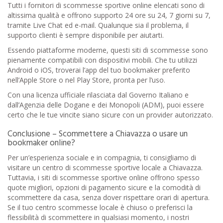
Tutti i fornitori di scommesse sportive online elencati sono di
altissima qualità e offrono supporto 24 ore su 24, 7 giorni su 7,
tramite Live Chat ed e-mail. Qualunque sia il problema, il
supporto clienti è sempre disponibile per aiutarti.
Essendo piattaforme moderne, questi siti di scommesse sono
pienamente compatibili con dispositivi mobili. Che tu utilizzi
Android o iOS, troverai l’app del tuo bookmaker preferito
nell’Apple Store o nel Play Store, pronta per l’uso.
Con una licenza ufficiale rilasciata dal Governo Italiano e
dall’Agenzia delle Dogane e dei Monopoli (ADM), puoi essere
certo che le tue vincite siano sicure con un provider autorizzato.
Conclusione – Scommettere a Chiavazza o usare un
bookmaker online?
Per un’esperienza sociale e in compagnia, ti consigliamo di
visitare un centro di scommesse sportive locale a Chiavazza.
Tuttavia, i siti di scommesse sportive online offrono spesso
quote migliori, opzioni di pagamento sicure e la comodità di
scommettere da casa, senza dover rispettare orari di apertura.
Se il tuo centro scommesse locale è chiuso o preferisci la
flessibilità di scommettere in qualsiasi momento, i nostri