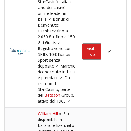
StarCasinò Italia »
Uno dei casinò
online leader in
Italia ✓ Bonus di
Benvenuto:
Cashback fino a
2.050 € + fino a 150
Giri Gratis ✓
Registrazione con
Visita
✓
SPID: 10 € Bonus
il sito
Sport senza
deposito ✓ Marchio
riconosciuto in Italia
e premiato ✓ Dai
creatori di
StarCasino, parte
del
Betsson
Group,
attivo dal 1963 ✓
William Hill
» Sito
disponibile in
Italiano e lizenziato