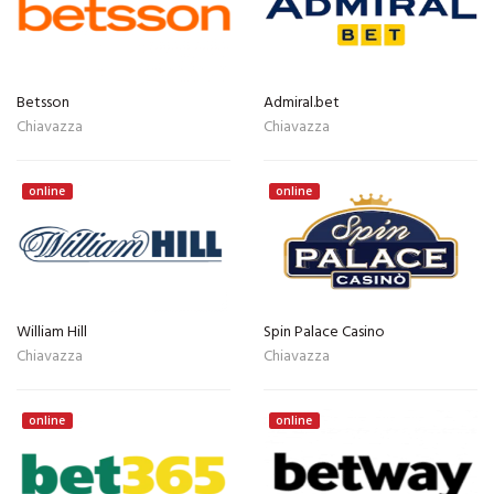
Betsson
Admiral.bet
Chiavazza
Chiavazza
online
online
William Hill
Spin Palace Casino
Chiavazza
Chiavazza
online
online