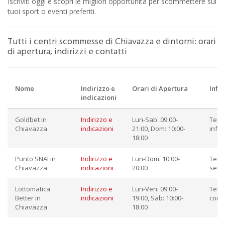
Iscriviti oggi e scopri le migliori opportunità per scommettere sui
tuoi sport o eventi preferiti.
Tutti i centri scommesse di Chiavazza e dintorni: orari
di apertura, indirizzi e contatti
Nome
Indirizzo e
Orari di Apertura
Info
indicazioni
Goldbet in
Indirizzo e
Lun-Sab: 09:00-
Tel: 
Chiavazza
indicazioni
21:00, Dom: 10:00-
info@
18:00
Punto SNAI in
Indirizzo e
Lun-Dom: 10:00-
Tel: 
Chiavazza
indicazioni
20:00
servi
Lottomatica
Indirizzo e
Lun-Ven: 09:00-
Tel: 
Better in
indicazioni
19:00, Sab: 10:00-
conta
Chiavazza
18:00