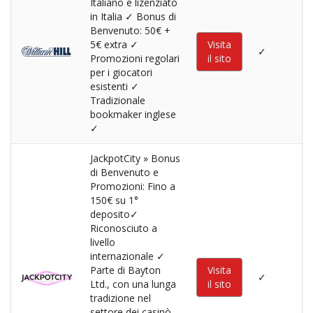
Italiano e lizenziato
in Italia ✓ Bonus di
Benvenuto: 50€ +
5€ extra ✓
Visita
✓
Promozioni regolari
il sito
per i giocatori
esistenti ✓
Tradizionale
bookmaker inglese
✓
JackpotCity » Bonus
di Benvenuto e
Promozioni: Fino a
150€ su 1°
deposito✓
Riconosciuto a
livello
internazionale ✓
Parte di Bayton
Visita
✓
Ltd., con una lunga
il sito
tradizione nel
settore dei casinò