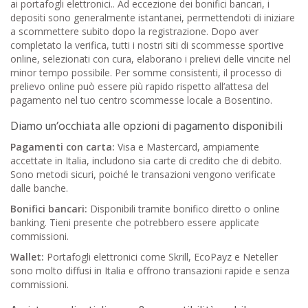
ai portafogli elettronici.. Ad eccezione dei bonifici bancari, i
depositi sono generalmente istantanei, permettendoti di iniziare
a scommettere subito dopo la registrazione. Dopo aver
completato la verifica, tutti i nostri siti di scommesse sportive
online, selezionati con cura, elaborano i prelievi delle vincite nel
minor tempo possibile. Per somme consistenti, il processo di
prelievo online può essere più rapido rispetto all’attesa del
pagamento nel tuo centro scommesse locale a Bosentino.
Diamo un’occhiata alle opzioni di pagamento disponibili
Pagamenti con carta:
Visa e Mastercard, ampiamente
accettate in Italia, includono sia carte di credito che di debito.
Sono metodi sicuri, poiché le transazioni vengono verificate
dalle banche.
Bonifici bancari:
Disponibili tramite bonifico diretto o online
banking. Tieni presente che potrebbero essere applicate
commissioni.
Wallet:
Portafogli elettronici come Skrill, EcoPayz e Neteller
sono molto diffusi in Italia e offrono transazioni rapide e senza
commissioni.