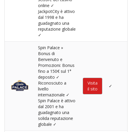
online ✓
JackpotCity è attivo
dal 1998 e ha
guadagnato una
reputazione globale
✓
Spin Palace »
Bonus di
Benvenuto e
Promozioni: Bonus
fino a 150€ sul 1°
deposito ✓
Riconosciuto a
Visita
✓
livello
il sito
internazionale ✓
Spin Palace è attivo
dal 2001 e ha
guadagnato una
solida reputazione
globale ✓