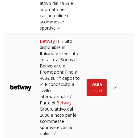
attivo dal 1963 e
rinomato per
casinò online e
scommesse
sportive ✓
Betway
IT » Sito
disponibile in
Italiano e lizenziato
in Italia ✓ Bonus di
Benvenuto e
Promozioni: Fino a
400€ su 1° deposito
✓ Riconosciuto a
Visita
✓
livello
il sito
internazionale ✓
Parte di
Betway
Group, attivo dal
2006 e noto per le
scommesse
sportive e casinò
online ✓