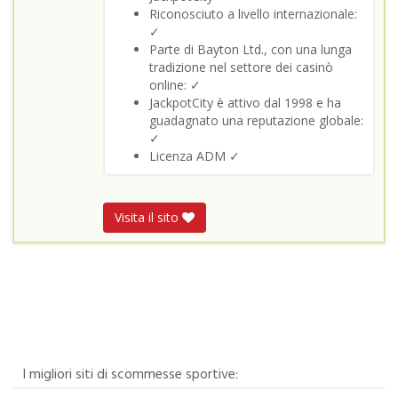
Riconosciuto a livello internazionale:
✓
Parte di Bayton Ltd., con una lunga
tradizione nel settore dei casinò
online: ✓
JackpotCity è attivo dal 1998 e ha
guadagnato una reputazione globale:
✓
Licenza ADM ✓
Visita il sito
I migliori siti di scommesse sportive: