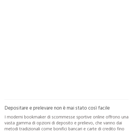
Depositare e prelevare non è mai stato così facile
I moderni bookmaker di scommesse sportive online offrono una
vasta gamma di opzioni di deposito e prelievo, che vanno dai
metodi tradizionali come bonifici bancari e carte di credito fino