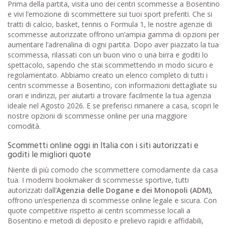
Prima della partita, visita uno dei centri scommesse a Bosentino
e vivi l’emozione di scommettere sui tuoi sport preferiti. Che si
tratti di calcio, basket, tennis o Formula 1, le nostre agenzie di
scommesse autorizzate offrono un’ampia gamma di opzioni per
aumentare l’adrenalina di ogni partita. Dopo aver piazzato la tua
scommessa, rilassati con un buon vino o una birra e goditi lo
spettacolo, sapendo che stai scommettendo in modo sicuro e
regolamentato. Abbiamo creato un elenco completo di tutti i
centri scommesse a Bosentino, con informazioni dettagliate su
orari e indirizzi, per aiutarti a trovare facilmente la tua agenzia
ideale nel Agosto 2026. E se preferisci rimanere a casa, scopri le
nostre opzioni di scommesse online per una maggiore
comodità.
Scommetti online oggi in Italia con i siti autorizzati e
goditi le migliori quote
Niente di più comodo che scommettere comodamente da casa
tua. I moderni bookmaker di scommesse sportive, tutti
autorizzati dall’
Agenzia delle Dogane e dei Monopoli (ADM)
,
offrono un’esperienza di scommesse online legale e sicura. Con
quote competitive rispetto ai centri scommesse locali a
Bosentino e metodi di deposito e prelievo rapidi e affidabili,