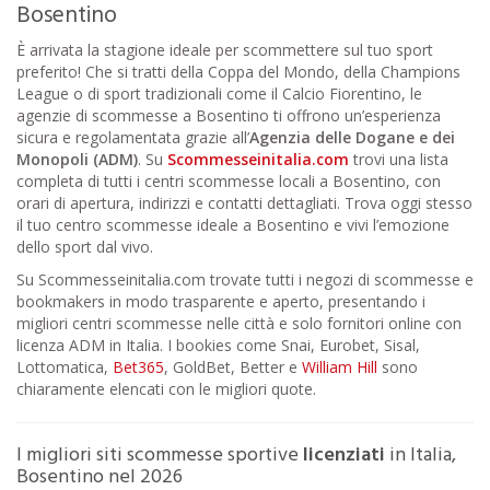
Bosentino
È arrivata la stagione ideale per scommettere sul tuo sport
preferito! Che si tratti della Coppa del Mondo, della Champions
League o di sport tradizionali come il Calcio Fiorentino, le
agenzie di scommesse a Bosentino ti offrono un’esperienza
sicura e regolamentata grazie all’
Agenzia delle Dogane e dei
Monopoli (ADM)
. Su
Scommesseinitalia.com
trovi una lista
completa di tutti i centri scommesse locali a Bosentino, con
orari di apertura, indirizzi e contatti dettagliati. Trova oggi stesso
il tuo centro scommesse ideale a Bosentino e vivi l’emozione
dello sport dal vivo.
Su Scommesseinitalia.com trovate tutti i negozi di scommesse e
bookmakers in modo trasparente e aperto, presentando i
migliori centri scommesse nelle città e solo fornitori online con
licenza ADM in Italia. I bookies come Snai, Eurobet, Sisal,
Lottomatica,
Bet365
, GoldBet, Better e
William Hill
sono
chiaramente elencati con le migliori quote.
I migliori siti scommesse sportive
licenziati
in Italia,
Bosentino nel 2026