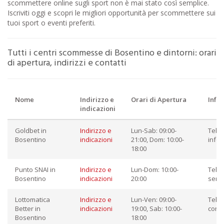
scommettere online sugli sport non è mai stato così semplice.
Iscriviti oggi e scopri le migliori opportunità per scommettere sui
tuoi sport o eventi preferiti.
Tutti i centri scommesse di Bosentino e dintorni: orari
di apertura, indirizzi e contatti
Nome
Indirizzo e
Orari di Apertura
Info
indicazioni
Goldbet in
Indirizzo e
Lun-Sab: 09:00-
Tel: 
Bosentino
indicazioni
21:00, Dom: 10:00-
info@
18:00
Punto SNAI in
Indirizzo e
Lun-Dom: 10:00-
Tel: 
Bosentino
indicazioni
20:00
servi
Lottomatica
Indirizzo e
Lun-Ven: 09:00-
Tel: 
Better in
indicazioni
19:00, Sab: 10:00-
conta
Bosentino
18:00