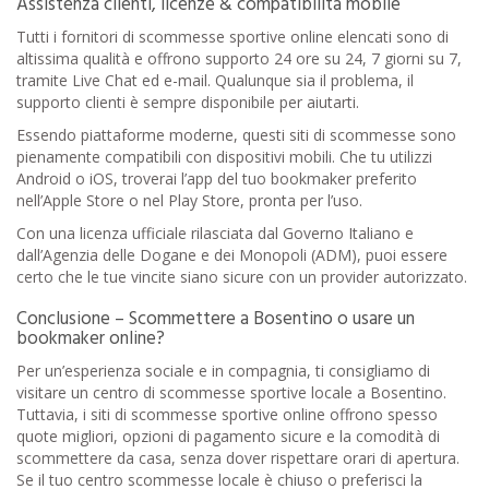
Assistenza clienti, licenze & compatibilità mobile
Tutti i fornitori di scommesse sportive online elencati sono di
altissima qualità e offrono supporto 24 ore su 24, 7 giorni su 7,
tramite Live Chat ed e-mail. Qualunque sia il problema, il
supporto clienti è sempre disponibile per aiutarti.
Essendo piattaforme moderne, questi siti di scommesse sono
pienamente compatibili con dispositivi mobili. Che tu utilizzi
Android o iOS, troverai l’app del tuo bookmaker preferito
nell’Apple Store o nel Play Store, pronta per l’uso.
Con una licenza ufficiale rilasciata dal Governo Italiano e
dall’Agenzia delle Dogane e dei Monopoli (ADM), puoi essere
certo che le tue vincite siano sicure con un provider autorizzato.
Conclusione – Scommettere a Bosentino o usare un
bookmaker online?
Per un’esperienza sociale e in compagnia, ti consigliamo di
visitare un centro di scommesse sportive locale a Bosentino.
Tuttavia, i siti di scommesse sportive online offrono spesso
quote migliori, opzioni di pagamento sicure e la comodità di
scommettere da casa, senza dover rispettare orari di apertura.
Se il tuo centro scommesse locale è chiuso o preferisci la