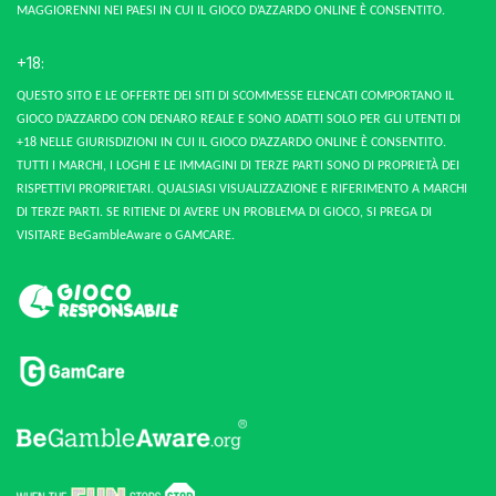
MAGGIORENNI NEI PAESI IN CUI IL GIOCO D’AZZARDO ONLINE È CONSENTITO.
+18:
QUESTO SITO E LE OFFERTE DEI SITI DI SCOMMESSE ELENCATI COMPORTANO IL
GIOCO D’AZZARDO CON DENARO REALE E SONO ADATTI SOLO PER GLI UTENTI DI
+18 NELLE GIURISDIZIONI IN CUI IL GIOCO D’AZZARDO ONLINE È CONSENTITO.
TUTTI I MARCHI, I LOGHI E LE IMMAGINI DI TERZE PARTI SONO DI PROPRIETÀ DEI
RISPETTIVI PROPRIETARI. QUALSIASI VISUALIZZAZIONE E RIFERIMENTO A MARCHI
DI TERZE PARTI. SE RITIENE DI AVERE UN PROBLEMA DI GIOCO, SI PREGA DI
VISITARE BeGambleAware o GAMCARE.