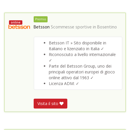
Premio
online
Betsson
Scommesse sportive in
Bosentino
Betsson IT » Sito disponibile in
Italiano e lizenziato in Italia ✓
Riconosciuto a livello internazionale
✓
Parte del Betsson Group, uno dei
principali operatori europei di gioco
online attivo dal 1963 ✓
Licenza ADM: ✓
Visita il sito