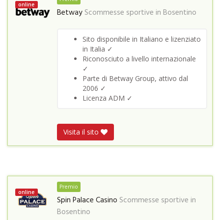
online
Betway
Scommesse sportive in
Bosentino
Sito disponibile in Italiano e lizenziato
in Italia ✓
Riconosciuto a livello internazionale
✓
Parte di Betway Group, attivo dal
2006 ✓
Licenza ADM ✓
Visita il sito
Premio
online
Spin Palace Casino
Scommesse sportive in
Bosentino