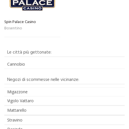
Spin Palace Casino
Bosentino
Le città più gettonate:
Cannobio
Negozi di scommesse nelle vicinanze:
Migazzone
Vigolo Vattaro
Mattarello
Stravino