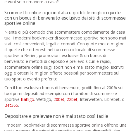
e vuoi solo rimanere a casa?
Scommetti online oggi in italia e goditi le migliori quote
con un bonus di benvenuto esclusivo dai siti di scommesse
sportive online
Niente di più comodo che scommettere comodamente da casa
tua. I moderni bookmaker di scommesse sportive non sono mai
stati così convenienti, legali e comodi. Con quote molto migliori
di quelle che otterresti nel tuo centro locale di scommesse
sportive a Berien, promozioni esclusive & un bonus di
benvenuto e metodi di deposito e prelievo sicuri e rapidi,
scommettere online sugli sport non è mai stato meglio. Iscriviti
oggi e ottieni le migliori offerte possibili per scommettere sul
tuo sport o evento preferito.
Con il tuo esclusivo bonus di benvenuto, goditi fino al 200% sui
tuoi primi depositi ad esempio con i fornitori di scommesse
sportive
Bahigo
. Wettigo,
20bet
,
22bet
, Interwetten, Librebet, o
Bet365
.
Depositare e prelevare non è mai stato così facile
I moderni bookmaker di scommesse sportive online offrono una
vasta gamma di opzioni di deposito e prelievo disponibili, che