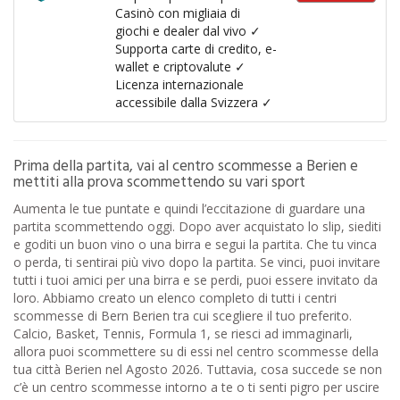
Casinò con migliaia di
giochi e dealer dal vivo ✓
Supporta carte di credito, e-
wallet e criptovalute ✓
Licenza internazionale
accessibile dalla Svizzera ✓
Prima della partita, vai al centro scommesse a Berien e
mettiti alla prova scommettendo su vari sport
Aumenta le tue puntate e quindi l’eccitazione di guardare una
partita scommettendo oggi. Dopo aver acquistato lo slip, siediti
e goditi un buon vino o una birra e segui la partita. Che tu vinca
o perda, ti sentirai più vivo dopo la partita. Se vinci, puoi invitare
tutti i tuoi amici per una birra e se perdi, puoi essere invitato da
loro. Abbiamo creato un elenco completo di tutti i centri
scommesse di Bern Berien tra cui scegliere il tuo preferito.
Calcio, Basket, Tennis, Formula 1, se riesci ad immaginarli,
allora puoi scommettere su di essi nel centro scommesse della
tua città Berien nel Agosto 2026. Tuttavia, cosa succede se non
c’è un centro scommesse intorno a te o ti senti pigro per uscire