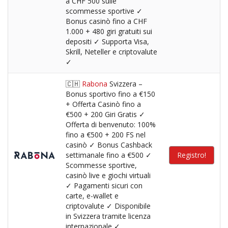
a CHF 500 sulle
scommesse sportive ✓
Bonus casinò fino a CHF
1.000 + 480 giri gratuiti sui
depositi ✓ Supporta Visa,
Skrill, Neteller e criptovalute
✓
🇨🇭
Rabona
Svizzera –
Bonus sportivo fino a €150
+ Offerta Casinò fino a
€500 + 200 Giri Gratis ✓
Offerta di benvenuto: 100%
fino a €500 + 200 FS nel
casinò ✓ Bonus Cashback
settimanale fino a €500 ✓
Registro!
Scommesse sportive,
casinò live e giochi virtuali
✓ Pagamenti sicuri con
carte, e-wallet e
criptovalute ✓ Disponibile
in Svizzera tramite licenza
internazionale ✓