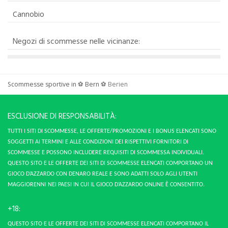
Cannobio
Negozi di scommesse nelle vicinanze:
Scommesse sportive in
⚽
Bern
⚽
Berien
ESCLUSIONE DI RESPONSABILITÀ:
TUTTI I SITI DI SCOMMESSE, LE OFFERTE/PROMOZIONI E I BONUS ELENCATI SONO
SOGGETTI AI TERMINI E ALLE CONDIZIONI DEI RISPETTIVI FORNITORI DI
SCOMMESSE E POSSONO INCLUDERE REQUISITI DI SCOMMESSA INDIVIDUALI.
QUESTO SITO E LE OFFERTE DEI SITI DI SCOMMESSE ELENCATI COMPORTANO UN
GIOCO D’AZZARDO CON DENARO REALE E SONO ADATTI SOLO AGLI UTENTI
MAGGIORENNI NEI PAESI IN CUI IL GIOCO D’AZZARDO ONLINE È CONSENTITO.
+18:
QUESTO SITO E LE OFFERTE DEI SITI DI SCOMMESSE ELENCATI COMPORTANO IL