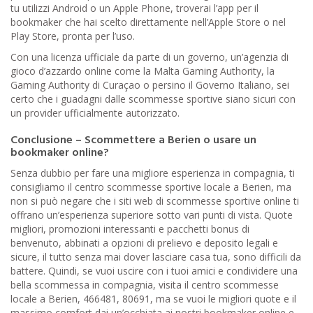
tu utilizzi Android o un Apple Phone, troverai l’app per il
bookmaker che hai scelto direttamente nell’Apple Store o nel
Play Store, pronta per l’uso.
Con una licenza ufficiale da parte di un governo, un’agenzia di
gioco d’azzardo online come la Malta Gaming Authority, la
Gaming Authority di Curaçao o persino il Governo Italiano, sei
certo che i guadagni dalle scommesse sportive siano sicuri con
un provider ufficialmente autorizzato.
Conclusione – Scommettere a Berien o usare un
bookmaker online?
Senza dubbio per fare una migliore esperienza in compagnia, ti
consigliamo il centro scommesse sportive locale a Berien, ma
non si può negare che i siti web di scommesse sportive online ti
offrano un’esperienza superiore sotto vari punti di vista. Quote
migliori, promozioni interessanti e pacchetti bonus di
benvenuto, abbinati a opzioni di prelievo e deposito legali e
sicure, il tutto senza mai dover lasciare casa tua, sono difficili da
battere. Quindi, se vuoi uscire con i tuoi amici e condividere una
bella scommessa in compagnia, visita il centro scommesse
locale a Berien, 466481, 80691, ma se vuoi le migliori quote e il
massimo comfort dai un’occhiata ai nostri bookmaker online e