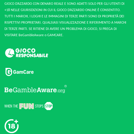
GIOCO D’AZZARDO CON DENARO REALE E SONO ADATTI SOLO PER GLI UTENTI DI
+18 NELLE GIURISDIZIONI IN CUI IL GIOCO D’AZZARDO ONLINE È CONSENTITO.
TUTTI I MARCHI, I LOGHI E LE IMMAGINI DI TERZE PARTI SONO DI PROPRIETÀ DEI
RISPETTIVI PROPRIETARI. QUALSIASI VISUALIZZAZIONE E RIFERIMENTO A MARCHI
DI TERZE PARTI. SE RITIENE DI AVERE UN PROBLEMA DI GIOCO, SI PREGA DI
VISITARE BeGambleAware o GAMCARE.