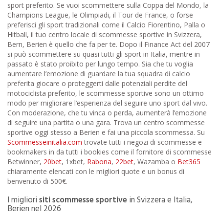
sport preferito. Se vuoi scommettere sulla Coppa del Mondo, la
Champions League, le Olimpiadi, il Tour de France, o forse
preferisci gli sport tradizionali come il Calcio Fiorentino, Palla o
Hitball, il tuo centro locale di scommesse sportive in Svizzera,
Bern, Berien è quello che fa per te. Dopo il Finance Act del 2007
si può scommettere su quasi tutti gli sport in Italia, mentre in
passato è stato proibito per lungo tempo. Sia che tu voglia
aumentare l’emozione di guardare la tua squadra di calcio
preferita giocare o proteggerti dalle potenziali perdite del
motociclista preferito, le scommesse sportive sono un ottimo
modo per migliorare l’esperienza del seguire uno sport dal vivo.
Con moderazione, che tu vinca o perda, aumenterà l’emozione
di seguire una partita o una gara. Trova un centro scommesse
sportive oggi stesso a Berien e fai una piccola scommessa. Su
Scommesseinitalia.com
trovate tutti i negozi di scommesse e
bookmakers in da tutti i bookies come il fornitore di scommesse
Betwinner,
20bet
, 1xbet,
Rabona
,
22bet
, Wazamba o
Bet365
chiaramente elencati con le migliori quote e un bonus di
benvenuto di 500€.
I migliori
siti scommesse sportive
in Svizzera e Italia,
Berien nel 2026