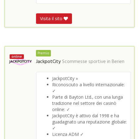
Visita il sito
Premio
online
JackpotCity
Scommesse sportive in
Berien
JackpotCity »
Riconosciuto a livello internazionale:
✓
Parte di Bayton Ltd., con una lunga
tradizione nel settore dei casinò
online: ✓
JackpotCity è attivo dal 1998 e ha
guadagnato una reputazione globale:
✓
Licenza ADM ✓