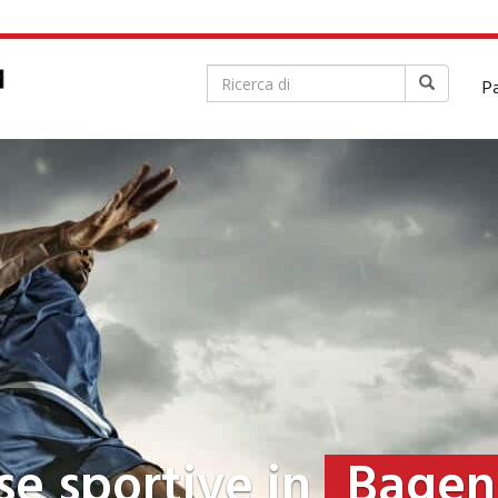
|
Pa
e sportive in
Bagen