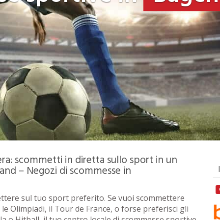
era: scommetti in diretta sullo sport in un
and – Negozi di scommesse in
ttere sul tuo sport preferito. Se vuoi scommettere
 Olimpiadi, il Tour de France, o forse preferisci gli
lla o Hitball, il tuo centro locale di scommesse sportive