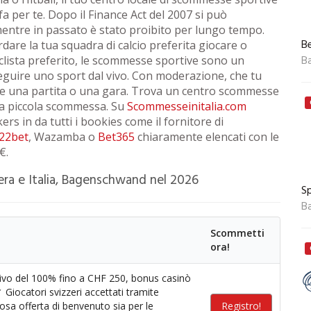
a per te. Dopo il Finance Act del 2007 si può
 mentre in passato è stato proibito per lungo tempo.
B
dare la tua squadra di calcio preferita giocare o
B
iclista preferito, le scommesse sportive sono un
eguire uno sport dal vivo. Con moderazione, che tu
re una partita o una gara. Trova un centro scommesse
na piccola scommessa. Su
Scommesseinitalia.com
s in da tutti i bookies come il fornitore di
22bet
, Wazamba o
Bet365
chiaramente elencati con le
€.
era e Italia, Bagenschwand nel 2026
Sp
B
Scommetti
ora!
ivo del 100% fino a CHF 250, bonus casinò
✓ Giocatori svizzeri accettati tramite
sa offerta di benvenuto sia per le
Registro!