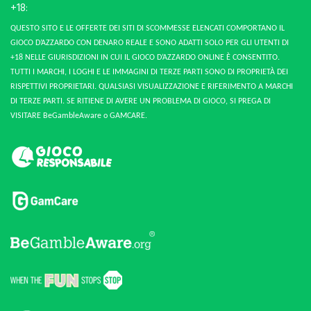
+18:
QUESTO SITO E LE OFFERTE DEI SITI DI SCOMMESSE ELENCATI COMPORTANO IL
GIOCO D’AZZARDO CON DENARO REALE E SONO ADATTI SOLO PER GLI UTENTI DI
+18 NELLE GIURISDIZIONI IN CUI IL GIOCO D’AZZARDO ONLINE È CONSENTITO.
TUTTI I MARCHI, I LOGHI E LE IMMAGINI DI TERZE PARTI SONO DI PROPRIETÀ DEI
RISPETTIVI PROPRIETARI. QUALSIASI VISUALIZZAZIONE E RIFERIMENTO A MARCHI
DI TERZE PARTI. SE RITIENE DI AVERE UN PROBLEMA DI GIOCO, SI PREGA DI
VISITARE BeGambleAware o GAMCARE.