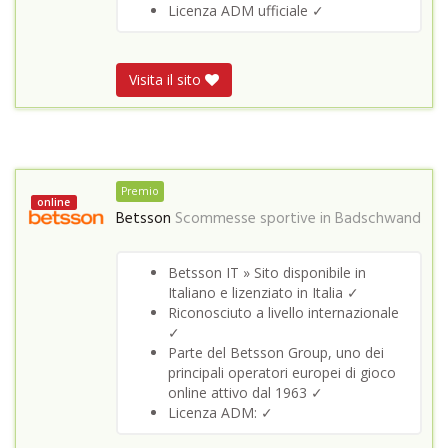
Licenza ADM ufficiale ✓
Visita il sito
Premio
online
Betsson
Scommesse sportive in
Badschwand
Betsson IT » Sito disponibile in
Italiano e lizenziato in Italia ✓
Riconosciuto a livello internazionale
✓
Parte del Betsson Group, uno dei
principali operatori europei di gioco
online attivo dal 1963 ✓
Licenza ADM: ✓