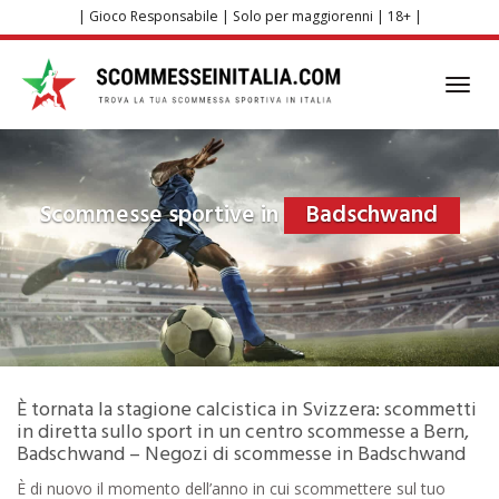
Skip
| Gioco Responsabile | Solo per maggiorenni | 18+ |
to
main
content
Toggl
navig
Scommesse sportive in
Badschwand
È tornata la stagione calcistica in Svizzera: scommetti
in diretta sullo sport in un centro scommesse a Bern,
Badschwand – Negozi di scommesse in Badschwand
È di nuovo il momento dell’anno in cui scommettere sul tuo