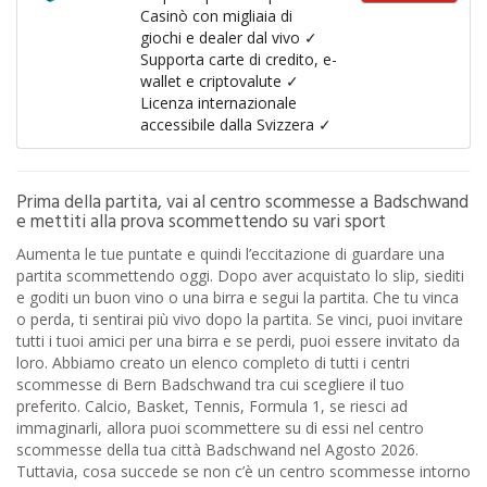
Casinò con migliaia di
giochi e dealer dal vivo ✓
Supporta carte di credito, e-
wallet e criptovalute ✓
Licenza internazionale
accessibile dalla Svizzera ✓
Prima della partita, vai al centro scommesse a Badschwand
e mettiti alla prova scommettendo su vari sport
Aumenta le tue puntate e quindi l’eccitazione di guardare una
partita scommettendo oggi. Dopo aver acquistato lo slip, siediti
e goditi un buon vino o una birra e segui la partita. Che tu vinca
o perda, ti sentirai più vivo dopo la partita. Se vinci, puoi invitare
tutti i tuoi amici per una birra e se perdi, puoi essere invitato da
loro. Abbiamo creato un elenco completo di tutti i centri
scommesse di Bern Badschwand tra cui scegliere il tuo
preferito. Calcio, Basket, Tennis, Formula 1, se riesci ad
immaginarli, allora puoi scommettere su di essi nel centro
scommesse della tua città Badschwand nel Agosto 2026.
Tuttavia, cosa succede se non c’è un centro scommesse intorno