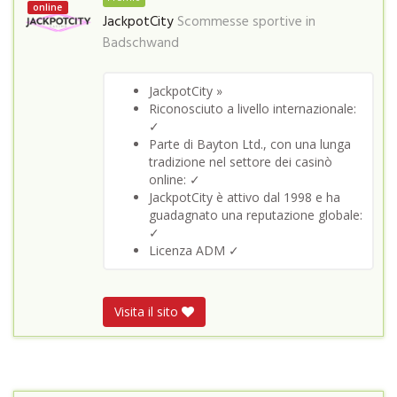
online
JackpotCity
Scommesse sportive in
Badschwand
JackpotCity »
Riconosciuto a livello internazionale:
✓
Parte di Bayton Ltd., con una lunga
tradizione nel settore dei casinò
online: ✓
JackpotCity è attivo dal 1998 e ha
guadagnato una reputazione globale:
✓
Licenza ADM ✓
Visita il sito