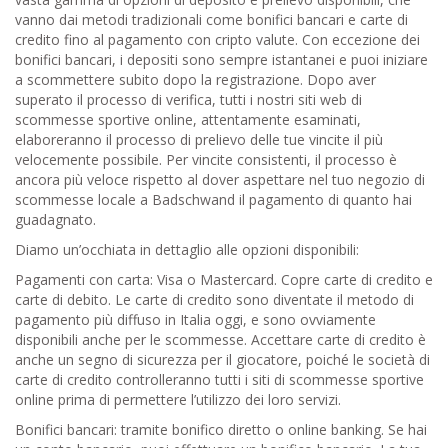
vanno dai metodi tradizionali come bonifici bancari e carte di
credito fino al pagamento con cripto valute. Con eccezione dei
bonifici bancari, i depositi sono sempre istantanei e puoi iniziare
a scommettere subito dopo la registrazione. Dopo aver
superato il processo di verifica, tutti i nostri siti web di
scommesse sportive online, attentamente esaminati,
elaboreranno il processo di prelievo delle tue vincite il più
velocemente possibile. Per vincite consistenti, il processo è
ancora più veloce rispetto al dover aspettare nel tuo negozio di
scommesse locale a Badschwand il pagamento di quanto hai
guadagnato.
Diamo un’occhiata in dettaglio alle opzioni disponibili:
Pagamenti con carta: Visa o Mastercard. Copre carte di credito e
carte di debito. Le carte di credito sono diventate il metodo di
pagamento più diffuso in Italia oggi, e sono ovviamente
disponibili anche per le scommesse. Accettare carte di credito è
anche un segno di sicurezza per il giocatore, poiché le società di
carte di credito controlleranno tutti i siti di scommesse sportive
online prima di permettere l’utilizzo dei loro servizi.
Bonifici bancari: tramite bonifico diretto o online banking. Se hai