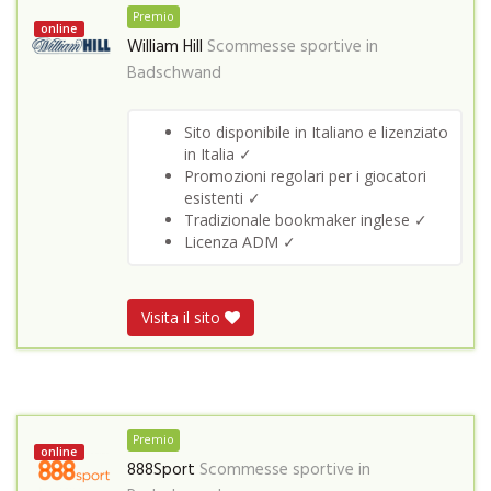
Premio
online
William Hill
Scommesse sportive in
Badschwand
Sito disponibile in Italiano e lizenziato
in Italia ✓
Promozioni regolari per i giocatori
esistenti ✓
Tradizionale bookmaker inglese ✓
Licenza ADM ✓
Visita il sito
Premio
online
888Sport
Scommesse sportive in