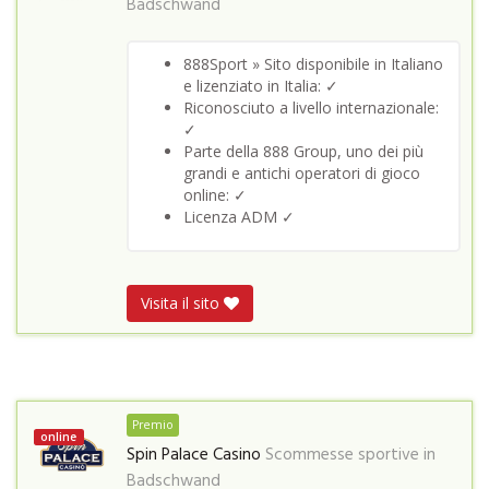
Badschwand
888Sport » Sito disponibile in Italiano
e lizenziato in Italia: ✓
Riconosciuto a livello internazionale:
✓
Parte della 888 Group, uno dei più
grandi e antichi operatori di gioco
online: ✓
Licenza ADM ✓
Visita il sito
Premio
online
Spin Palace Casino
Scommesse sportive in
Badschwand