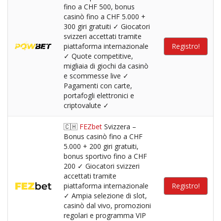
fino a CHF 500, bonus
casinò fino a CHF 5.000 +
300 giri gratuiti ✓ Giocatori
svizzeri accettati tramite
piattaforma internazionale
Registro!
✓ Quote competitive,
migliaia di giochi da casinò
e scommesse live ✓
Pagamenti con carte,
portafogli elettronici e
criptovalute ✓
🇨🇭
FEZbet
Svizzera –
Bonus casinò fino a CHF
5.000 + 200 giri gratuiti,
bonus sportivo fino a CHF
200 ✓ Giocatori svizzeri
accettati tramite
piattaforma internazionale
Registro!
✓ Ampia selezione di slot,
casinò dal vivo, promozioni
regolari e programma VIP