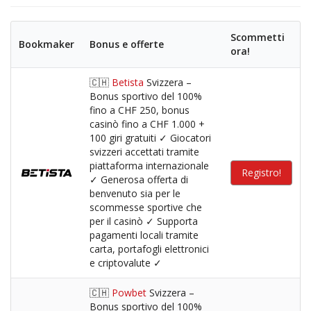
Scommetti
Bookmaker
Bonus e offerte
ora!
🇨🇭
Betista
Svizzera –
Bonus sportivo del 100%
fino a CHF 250, bonus
casinò fino a CHF 1.000 +
100 giri gratuiti ✓ Giocatori
svizzeri accettati tramite
piattaforma internazionale
Registro!
✓ Generosa offerta di
benvenuto sia per le
scommesse sportive che
per il casinò ✓ Supporta
pagamenti locali tramite
carta, portafogli elettronici
e criptovalute ✓
🇨🇭
Powbet
Svizzera –
Bonus sportivo del 100%