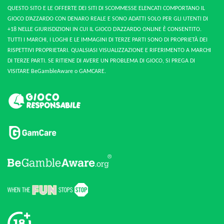
QUESTO SITO E LE OFFERTE DEI SITI DI SCOMMESSE ELENCATI COMPORTANO IL
GIOCO D’AZZARDO CON DENARO REALE E SONO ADATTI SOLO PER GLI UTENTI DI
+18 NELLE GIURISDIZIONI IN CUI IL GIOCO D’AZZARDO ONLINE È CONSENTITO.
TUTTI I MARCHI, I LOGHI E LE IMMAGINI DI TERZE PARTI SONO DI PROPRIETÀ DEI
RISPETTIVI PROPRIETARI. QUALSIASI VISUALIZZAZIONE E RIFERIMENTO A MARCHI
DI TERZE PARTI. SE RITIENE DI AVERE UN PROBLEMA DI GIOCO, SI PREGA DI
VISITARE BeGambleAware o GAMCARE.