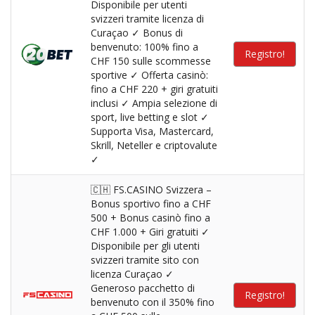
Disponibile per utenti
svizzeri tramite licenza di
Curaçao ✓ Bonus di
benvenuto: 100% fino a
Registro!
CHF 150 sulle scommesse
sportive ✓ Offerta casinò:
fino a CHF 220 + giri gratuiti
inclusi ✓ Ampia selezione di
sport, live betting e slot ✓
Supporta Visa, Mastercard,
Skrill, Neteller e criptovalute
✓
🇨🇭 FS.CASINO Svizzera –
Bonus sportivo fino a CHF
500 + Bonus casinò fino a
CHF 1.000 + Giri gratuiti ✓
Disponibile per gli utenti
svizzeri tramite sito con
licenza Curaçao ✓
Generoso pacchetto di
Registro!
benvenuto con il 350% fino