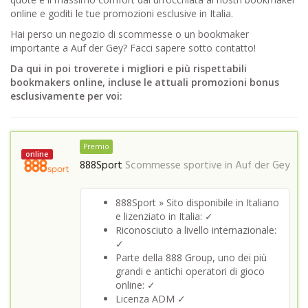
online e goditi le tue promozioni esclusive in Italia.
Hai perso un negozio di scommesse o un bookmaker
importante a Auf der Gey? Facci sapere sotto contatto!
Da qui in poi troverete i migliori e più rispettabili
bookmakers online, incluse le attuali promozioni bonus
esclusivamente per voi:
Premio
online
888Sport
Scommesse sportive in
Auf der Gey
888Sport » Sito disponibile in Italiano
e lizenziato in Italia: ✓
Riconosciuto a livello internazionale:
✓
Parte della 888 Group, uno dei più
grandi e antichi operatori di gioco
online: ✓
Licenza ADM ✓