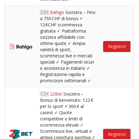
🇨🇭
Bahigo
Svizzera – Fino
a 750 CHF di bonus +
124 CHF scommessa
gratuita ✓ Piattaforma
svizzera affidabile con
ottime quote ✓ Ampia
Registro!
varietà di sport,
scommesse live e mercati
speciali ✓ Pagamenti sicuri
e assistenza in italiano ✓
Registrazione rapida e
promozioni settimanali ✓
🇨🇭
22Bet
Svizzera –
Bonus di benvenuto: 122 €
per lo sport + 300 € al
casinò ✓ Quote
competitive e limiti di
scommessa elevati ✓
Scommesse live, virtuali e
Registro!
ampia copertura sportiva ✓