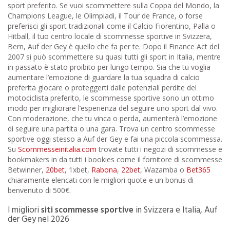
sport preferito. Se vuoi scommettere sulla Coppa del Mondo, la
Champions League, le Olimpiadi, il Tour de France, o forse
preferisci gli sport tradizionali come il Calcio Fiorentino, Palla o
Hitball, il tuo centro locale di scommesse sportive in Svizzera,
Bern, Auf der Gey è quello che fa per te. Dopo il Finance Act del
2007 si può scommettere su quasi tutti gli sport in Italia, mentre
in passato è stato proibito per lungo tempo. Sia che tu voglia
aumentare l’emozione di guardare la tua squadra di calcio
preferita giocare o proteggerti dalle potenziali perdite del
motociclista preferito, le scommesse sportive sono un ottimo
modo per migliorare l’esperienza del seguire uno sport dal vivo.
Con moderazione, che tu vinca o perda, aumenterà l’emozione
di seguire una partita o una gara. Trova un centro scommesse
sportive oggi stesso a Auf der Gey e fai una piccola scommessa.
Su
Scommesseinitalia.com
trovate tutti i negozi di scommesse e
bookmakers in da tutti i bookies come il fornitore di scommesse
Betwinner,
20bet
, 1xbet,
Rabona
,
22bet
, Wazamba o
Bet365
chiaramente elencati con le migliori quote e un bonus di
benvenuto di 500€.
I migliori
siti scommesse sportive
in Svizzera e Italia, Auf
der Gey nel 2026