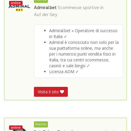
online
Admiral.bet
Scommesse sportive in
Auf der Gey
Admiral.bet » Operatore di successo
in Italia ✓
Admiral è conosciuto non solo per la
sua piattaforma online, ma anche
per i numerosi punti vendita fisici in
Italia, tra cui centri scommesse,
casinò e sale bingo ✓
Licenza ADM ✓
Visita il sito
Premio
online