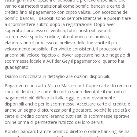
vanno dai metodi tradizionali come bonifici bancari e carte di
credito fino al pagamento con cripto valute. Con eccezione dei
bonifici bancari, i depositi sono sempre istantanei e puoi iniziare
a scommettere subito dopo la registrazione. Dopo aver
superato il processo di verifica, tutti i nostri siti web di
scommesse sportive online, attentamente esaminati,
elaboreranno il processo di prelievo delle tue vincite il più
velocemente possibile. Per vincite consistenti, il processo è
ancora più veloce rispetto al dover aspettare nel tuo negozio di
scommesse locale a Auf der Gey il pagamento di quanto hai
guadagnato.
Diamo un’occhiata in dettaglio alle opzioni disponibili:
Pagamenti con carta: Visa o Mastercard. Copre carte di credito e
carte di debito. Le carte di credito sono diventate il metodo di
pagamento più diffuso in Italia oggi, e sono ovviamente
disponibili anche per le scommesse. Accettare carte di credito è
anche un segno di sicurezza per il giocatore, poiché le società di
carte di credito controlleranno tutti i siti di scommesse sportive
online prima di permettere l’utilizzo dei loro servizi.
Bonifici bancari: tramite bonifico diretto o online banking. Se hai