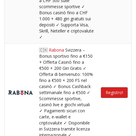
a CHF 500 sulle
scommesse sportive ✓
Bonus casinò fino a CHF
1.000 + 480 giri gratuiti sui
depositi ✓ Supporta Visa,
Skrill, Neteller e criptovalute
✓
🇨🇭
Rabona
Svizzera –
Bonus sportivo fino a €150
+ Offerta Casinò fino a
€500 + 200 Giri Gratis ✓
Offerta di benvenuto: 100%
fino a €500 + 200 FS nel
casinò ✓ Bonus Cashback
settimanale fino a €500 ✓
Registro!
Scommesse sportive,
casinò live e giochi virtuali
✓ Pagamenti sicuri con
carte, e-wallet e
criptovalute ✓ Disponibile
in Svizzera tramite licenza
internazionale ✓