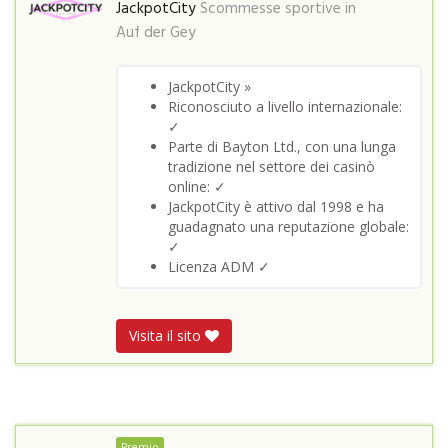
JackpotCity
Scommesse sportive in
Auf der Gey
JackpotCity »
Riconosciuto a livello internazionale:
✓
Parte di Bayton Ltd., con una lunga
tradizione nel settore dei casinò
online: ✓
JackpotCity è attivo dal 1998 e ha
guadagnato una reputazione globale:
✓
Licenza ADM ✓
Visita il sito
Premio