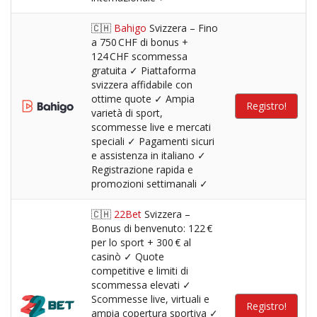
🇨🇭
Bahigo
Svizzera – Fino
a 750 CHF di bonus +
124 CHF scommessa
gratuita ✓ Piattaforma
svizzera affidabile con
ottime quote ✓ Ampia
Registro!
varietà di sport,
scommesse live e mercati
speciali ✓ Pagamenti sicuri
e assistenza in italiano ✓
Registrazione rapida e
promozioni settimanali ✓
🇨🇭
22Bet
Svizzera –
Bonus di benvenuto: 122 €
per lo sport + 300 € al
casinò ✓ Quote
competitive e limiti di
scommessa elevati ✓
Scommesse live, virtuali e
Registro!
ampia copertura sportiva ✓