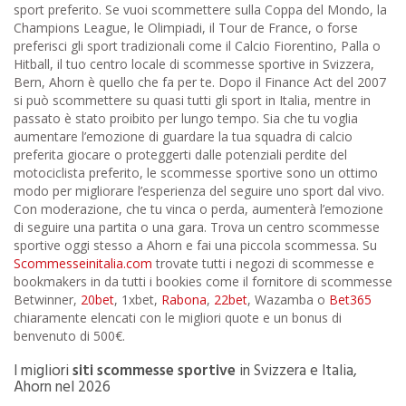
sport preferito. Se vuoi scommettere sulla Coppa del Mondo, la
Champions League, le Olimpiadi, il Tour de France, o forse
preferisci gli sport tradizionali come il Calcio Fiorentino, Palla o
Hitball, il tuo centro locale di scommesse sportive in Svizzera,
Bern, Ahorn è quello che fa per te. Dopo il Finance Act del 2007
si può scommettere su quasi tutti gli sport in Italia, mentre in
passato è stato proibito per lungo tempo. Sia che tu voglia
aumentare l’emozione di guardare la tua squadra di calcio
preferita giocare o proteggerti dalle potenziali perdite del
motociclista preferito, le scommesse sportive sono un ottimo
modo per migliorare l’esperienza del seguire uno sport dal vivo.
Con moderazione, che tu vinca o perda, aumenterà l’emozione
di seguire una partita o una gara. Trova un centro scommesse
sportive oggi stesso a Ahorn e fai una piccola scommessa. Su
Scommesseinitalia.com
trovate tutti i negozi di scommesse e
bookmakers in da tutti i bookies come il fornitore di scommesse
Betwinner,
20bet
, 1xbet,
Rabona
,
22bet
, Wazamba o
Bet365
chiaramente elencati con le migliori quote e un bonus di
benvenuto di 500€.
I migliori
siti scommesse sportive
in Svizzera e Italia,
Ahorn nel 2026