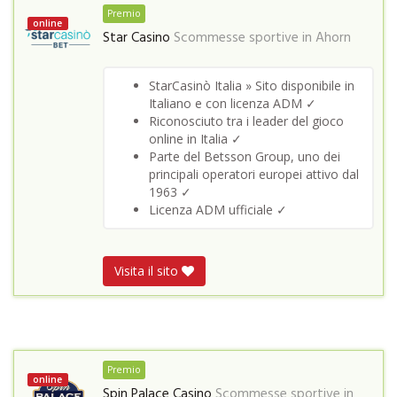
Premio
online
Star Casino
Scommesse sportive in
Ahorn
StarCasinò Italia » Sito disponibile in
Italiano e con licenza ADM ✓
Riconosciuto tra i leader del gioco
online in Italia ✓
Parte del Betsson Group, uno dei
principali operatori europei attivo dal
1963 ✓
Licenza ADM ufficiale ✓
Visita il sito
Premio
online
Spin Palace Casino
Scommesse sportive in