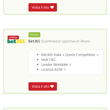
Visita il sito
Premio
online
Bet365
Scommesse sportive in
Ahorn
Bet365 Italia » Quote Competitive ✓
Vedi T&C.
Leader Mondiale ✓
Licenza ADM ✓
Visita il sito