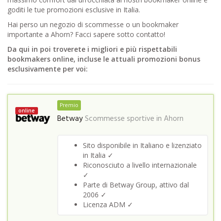
goditi le tue promozioni esclusive in Italia.
Hai perso un negozio di scommesse o un bookmaker
importante a Ahorn? Facci sapere sotto contatto!
Da qui in poi troverete i migliori e più rispettabili
bookmakers online, incluse le attuali promozioni bonus
esclusivamente per voi:
Premio
online
Betway
Scommesse sportive in
Ahorn
Sito disponibile in Italiano e lizenziato
in Italia ✓
Riconosciuto a livello internazionale
✓
Parte di Betway Group, attivo dal
2006 ✓
Licenza ADM ✓