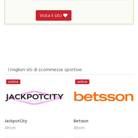
Visita il sito
I migliori siti di scommesse sportive:
online
online
JackpotCity
Betsson
Ahorn
Ahorn