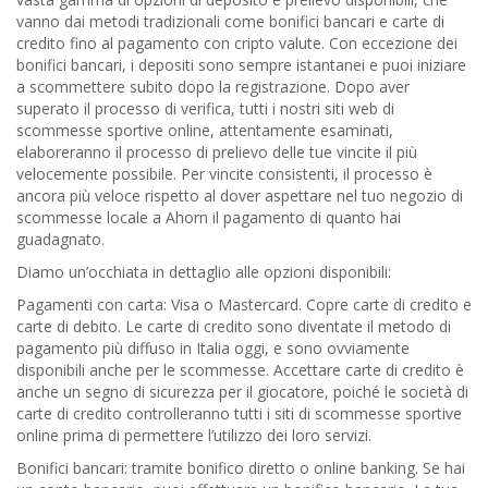
vanno dai metodi tradizionali come bonifici bancari e carte di
credito fino al pagamento con cripto valute. Con eccezione dei
bonifici bancari, i depositi sono sempre istantanei e puoi iniziare
a scommettere subito dopo la registrazione. Dopo aver
superato il processo di verifica, tutti i nostri siti web di
scommesse sportive online, attentamente esaminati,
elaboreranno il processo di prelievo delle tue vincite il più
velocemente possibile. Per vincite consistenti, il processo è
ancora più veloce rispetto al dover aspettare nel tuo negozio di
scommesse locale a Ahorn il pagamento di quanto hai
guadagnato.
Diamo un’occhiata in dettaglio alle opzioni disponibili:
Pagamenti con carta: Visa o Mastercard. Copre carte di credito e
carte di debito. Le carte di credito sono diventate il metodo di
pagamento più diffuso in Italia oggi, e sono ovviamente
disponibili anche per le scommesse. Accettare carte di credito è
anche un segno di sicurezza per il giocatore, poiché le società di
carte di credito controlleranno tutti i siti di scommesse sportive
online prima di permettere l’utilizzo dei loro servizi.
Bonifici bancari: tramite bonifico diretto o online banking. Se hai