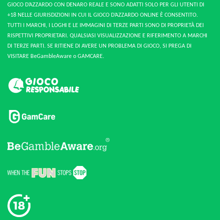
GIOCO D’AZZARDO CON DENARO REALE E SONO ADATTI SOLO PER GLI UTENTI DI
+18 NELLE GIURISDIZIONI IN CUI IL GIOCO D’AZZARDO ONLINE È CONSENTITO.
TUTTI I MARCHI, I LOGHI E LE IMMAGINI DI TERZE PARTI SONO DI PROPRIETÀ DEI
RISPETTIVI PROPRIETARI. QUALSIASI VISUALIZZAZIONE E RIFERIMENTO A MARCHI
DI TERZE PARTI. SE RITIENE DI AVERE UN PROBLEMA DI GIOCO, SI PREGA DI
VISITARE BeGambleAware o GAMCARE.