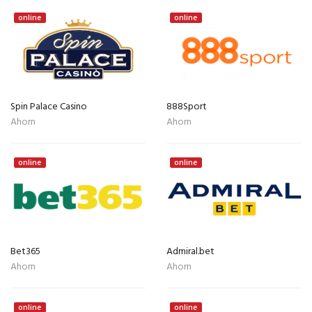
online
online
Spin Palace Casino
888Sport
Ahorn
Ahorn
online
online
Bet365
Admiral.bet
Ahorn
Ahorn
online
online