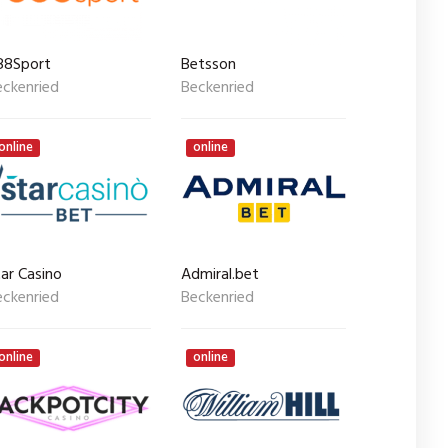
88Sport
Betsson
eckenried
Beckenried
online
online
ar Casino
Admiral.bet
eckenried
Beckenried
online
online