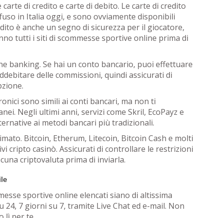
rte di credito e carte di debito. Le carte di credito
uso in Italia oggi, e sono ovviamente disponibili
dito è anche un segno di sicurezza per il giocatore,
anno tutti i siti di scommesse sportive online prima di
line banking. Se hai un conto bancario, puoi effettuare
debitare delle commissioni, quindi assicurati di
pzione.
ronici sono simili ai conti bancari, ma non ti
i. Negli ultimi anni, servizi come Skril, EcoPayz e
ternative ai metodi bancari più tradizionali.
nimato. Bitcoin, Etherum, Litecoin, Bitcoin Cash e molti
vi cripto casinò. Assicurati di controllare le restrizioni
scuna criptovaluta prima di inviarla.
ile
mmesse sportive online elencati siano di altissima
u 24, 7 giorni su 7, tramite Live Chat ed e-mail. Non
lì per te.