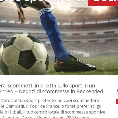
era: scommetti in diretta sullo sport in un
nried – Negozi di scommesse in Beckenried
ttere sul tuo sport preferito. Se vuoi scommettere
 Olimpiadi, il Tour de France, o forse preferisci gli
lla o Hitball, il tuo centro locale di scommesse sportive
 fa per te. Dopo il Finance Act del 2007 si può