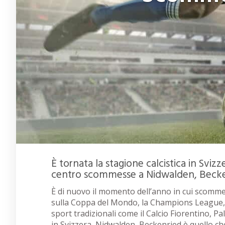
È tornata la stagione calcistica in Svizz
centro scommesse a Nidwalden, Becke
È di nuovo il momento dell’anno in cui scomme
sulla Coppa del Mondo, la Champions League, le
sport tradizionali come il Calcio Fiorentino, Pa
in Svizzera, Nidwalden, Beckenried è quello che