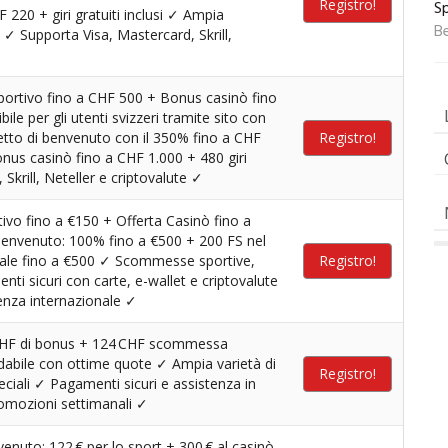
Registro!
Sp
 220 + giri gratuiti inclusi ✓ Ampia
B
t ✓ Supporta Visa, Mastercard, Skrill,
ortivo fino a CHF 500 + Bonus casinò fino
ile per gli utenti svizzeri tramite sito con
tto di benvenuto con il 350% fino a CHF
Registro!
us casinò fino a CHF 1.000 + 480 giri
 Skrill, Neteller e criptovalute ✓
ivo fino a €150 + Offerta Casinò fino a
 benvenuto: 100% fino a €500 + 200 FS nel
ale fino a €500 ✓ Scommesse sportive,
Registro!
enti sicuri con carte, e-wallet e criptovalute
cenza internazionale ✓
 CHF di bonus + 124 CHF scommessa
idabile con ottime quote ✓ Ampia varietà di
Registro!
ciali ✓ Pagamenti sicuri e assistenza in
romozioni settimanali ✓
enuto: 122 € per lo sport + 300 € al casinò