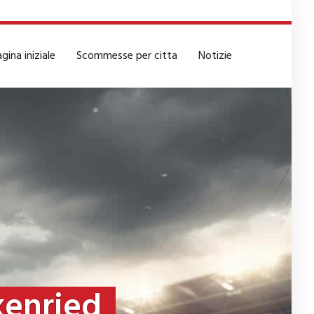
gina iniziale
Scommesse per citta
Notizie
kenried