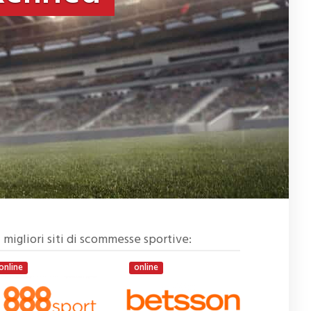
I migliori siti di scommesse sportive:
online
online