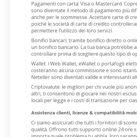
Pagamenti con carta: Visa o Mastercard. Copre ca
sono diventate il metodo di pagamento più diff
anche per le scommesse. Accettare carte di cre
poiché le società di carte di credito controller
permettere l’utilizzo dei loro servizi.
Bonifici bancari: tramite bonifico diretto o on
un bonifico bancario. La tua banca potrebbe ad
controllare prima di scegliere questo tipo di o
Wallet: i Web Wallet, eWallet o portafogli elett
costeranno alcuna commissione e sono istantane
Neteller sono diventati valide e interessanti al
Criptovalute: le migliori per chi vuole più ano
altri, ti consentono di giocare nei nostri esclusi
locali per legge e i costi di transazione per cia
Assistenza clienti, licenze & compatibilità mob
Ci siamo assicurati che tutti i fornitori di sco
qualità. Offrono tutti supporto online 24 ore s
importa quale problema tu abbia, loro saranno 