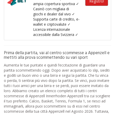
Registro!
ampia copertura sportiva ✓
Casinò con migliaia di
giochi e dealer dal vivo ✓
Supporta carte di credito, e-
wallet e criptovalute ✓
Licenza internazionale
accessibile dalla Svizzera ✓
Prima della partita, vai al centro scommesse a Appenzell e
mettiti alla prova scommettendo su vari sport
Aumenta le tue puntate e quindi l’eccitazione di guardare una
partita scommettendo oggi. Dopo aver acquistato lo slip, siediti
e goditi un buon vino o una birra e segui la partita. Che tu vinca
o perda, ti sentirai più vivo dopo la partita. Se vinci, puoi invitare
tutti i tuoi amici per una birra e se perdi, puoi essere invitato da
loro. Abbiamo creato un elenco completo di tutti i centri
scommesse di Appenzell Innerrhoden Appenzell tra cui scegliere
il tuo preferito. Calcio, Basket, Tennis, Formula 1, se riesci ad
immaginarli, allora puoi scommettere su di essi nel centro
scommesse della tua città Appenzell nel Agosto 2026. Tuttavia,