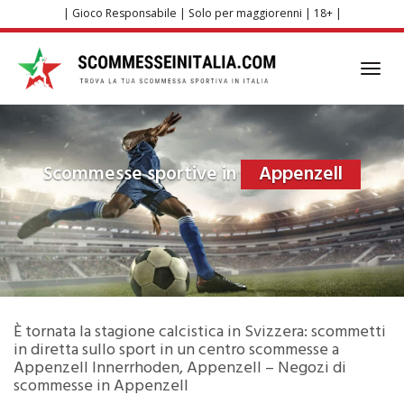
Skip
| Gioco Responsabile | Solo per maggiorenni | 18+ |
to
main
content
Toggl
navig
Scommesse sportive in
Appenzell
È tornata la stagione calcistica in Svizzera: scommetti
in diretta sullo sport in un centro scommesse a
Appenzell Innerrhoden, Appenzell – Negozi di
scommesse in Appenzell