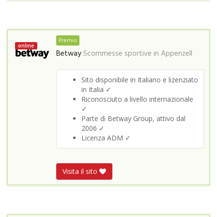
Premio
online
Betway
Scommesse sportive in
Appenzell
Sito disponibile in Italiano e lizenziato
in Italia ✓
Riconosciuto a livello internazionale
✓
Parte di Betway Group, attivo dal
2006 ✓
Licenza ADM ✓
Visita il sito