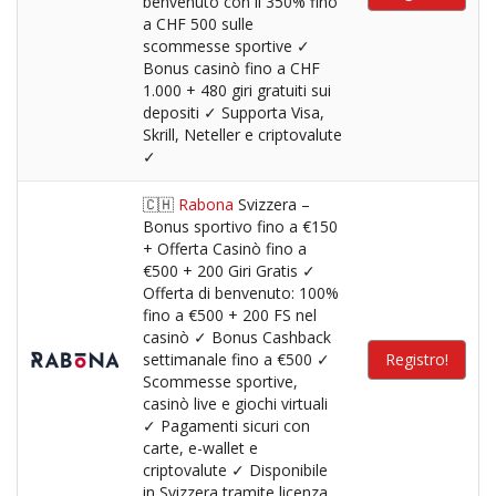
benvenuto con il 350% fino
a CHF 500 sulle
scommesse sportive ✓
Bonus casinò fino a CHF
1.000 + 480 giri gratuiti sui
depositi ✓ Supporta Visa,
Skrill, Neteller e criptovalute
✓
🇨🇭
Rabona
Svizzera –
Bonus sportivo fino a €150
+ Offerta Casinò fino a
€500 + 200 Giri Gratis ✓
Offerta di benvenuto: 100%
fino a €500 + 200 FS nel
casinò ✓ Bonus Cashback
settimanale fino a €500 ✓
Registro!
Scommesse sportive,
casinò live e giochi virtuali
✓ Pagamenti sicuri con
carte, e-wallet e
criptovalute ✓ Disponibile
in Svizzera tramite licenza