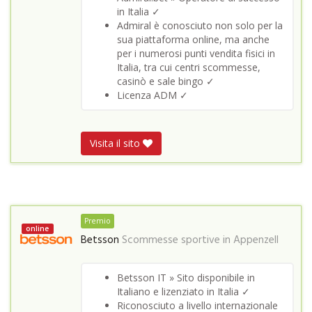
in Italia ✓
Admiral è conosciuto non solo per la
sua piattaforma online, ma anche
per i numerosi punti vendita fisici in
Italia, tra cui centri scommesse,
casinò e sale bingo ✓
Licenza ADM ✓
Visita il sito
Premio
online
Betsson
Scommesse sportive in
Appenzell
Betsson IT » Sito disponibile in
Italiano e lizenziato in Italia ✓
Riconosciuto a livello internazionale