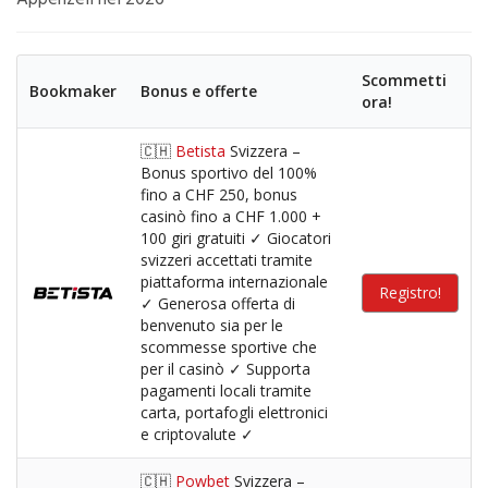
Scommetti
Bookmaker
Bonus e offerte
ora!
🇨🇭
Betista
Svizzera –
Bonus sportivo del 100%
fino a CHF 250, bonus
casinò fino a CHF 1.000 +
100 giri gratuiti ✓ Giocatori
svizzeri accettati tramite
piattaforma internazionale
Registro!
✓ Generosa offerta di
benvenuto sia per le
scommesse sportive che
per il casinò ✓ Supporta
pagamenti locali tramite
carta, portafogli elettronici
e criptovalute ✓
🇨🇭
Powbet
Svizzera –