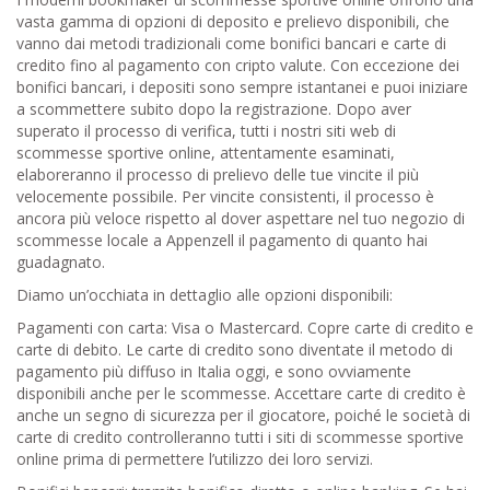
vasta gamma di opzioni di deposito e prelievo disponibili, che
vanno dai metodi tradizionali come bonifici bancari e carte di
credito fino al pagamento con cripto valute. Con eccezione dei
bonifici bancari, i depositi sono sempre istantanei e puoi iniziare
a scommettere subito dopo la registrazione. Dopo aver
superato il processo di verifica, tutti i nostri siti web di
scommesse sportive online, attentamente esaminati,
elaboreranno il processo di prelievo delle tue vincite il più
velocemente possibile. Per vincite consistenti, il processo è
ancora più veloce rispetto al dover aspettare nel tuo negozio di
scommesse locale a Appenzell il pagamento di quanto hai
guadagnato.
Diamo un’occhiata in dettaglio alle opzioni disponibili:
Pagamenti con carta: Visa o Mastercard. Copre carte di credito e
carte di debito. Le carte di credito sono diventate il metodo di
pagamento più diffuso in Italia oggi, e sono ovviamente
disponibili anche per le scommesse. Accettare carte di credito è
anche un segno di sicurezza per il giocatore, poiché le società di
carte di credito controlleranno tutti i siti di scommesse sportive
online prima di permettere l’utilizzo dei loro servizi.