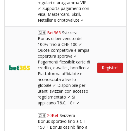
regolari e programma VIP
✓ Supporta pagamenti con
Visa, Mastercard, Skrill,
Neteller e criptovalute ✓
🇨🇭
Bet365
Svizzera –
Bonus di benvenuto del
100% fino a CHF 100 ✓
Quote competitive e ampia
copertura sportiva ✓
Pagamenti flessibili: carte di
credito, e-wallet, bonifico ✓
Registro!
Piattaforma affidabile e
riconosciuta a livello
globale ✓ Disponibile per
utenti svizzeri con accesso
regolamentato ✓ Si
applicano T&C, 18+ ✓
🇨🇭
20Bet
Svizzera –
Bonus sportivo fino a CHF
150 + Bonus casinò fino a