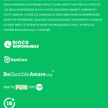
GIOCO D’AZZARDO CON DENARO REALE E SONO ADATTI SOLO PER GLI UTENTI DI
+18 NELLE GIURISDIZIONI IN CUI IL GIOCO D’AZZARDO ONLINE È CONSENTITO.
TUTTI I MARCHI, I LOGHI E LE IMMAGINI DI TERZE PARTI SONO DI PROPRIETÀ DEI
RISPETTIVI PROPRIETARI. QUALSIASI VISUALIZZAZIONE E RIFERIMENTO A MARCHI
DI TERZE PARTI. SE RITIENE DI AVERE UN PROBLEMA DI GIOCO, SI PREGA DI
VISITARE BeGambleAware o GAMCARE.