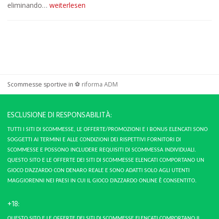
eliminando…
weiterlesen
Scommesse sportive in
⚽
riforma ADM
ESCLUSIONE DI RESPONSABILITÀ:
TUTTI I SITI DI SCOMMESSE, LE OFFERTE/PROMOZIONI E I BONUS ELENCATI SONO
SOGGETTI AI TERMINI E ALLE CONDIZIONI DEI RISPETTIVI FORNITORI DI
SCOMMESSE E POSSONO INCLUDERE REQUISITI DI SCOMMESSA INDIVIDUALI.
QUESTO SITO E LE OFFERTE DEI SITI DI SCOMMESSE ELENCATI COMPORTANO UN
GIOCO D’AZZARDO CON DENARO REALE E SONO ADATTI SOLO AGLI UTENTI
MAGGIORENNI NEI PAESI IN CUI IL GIOCO D’AZZARDO ONLINE È CONSENTITO.
+18:
QUESTO SITO E LE OFFERTE DEI SITI DI SCOMMESSE ELENCATI COMPORTANO IL