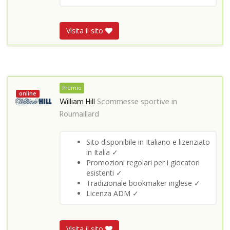
Visita il sito
Premio
online
William Hill
Scommesse sportive in
Roumaillard
Sito disponibile in Italiano e lizenziato
in Italia ✓
Promozioni regolari per i giocatori
esistenti ✓
Tradizionale bookmaker inglese ✓
Licenza ADM ✓
Visita il sito