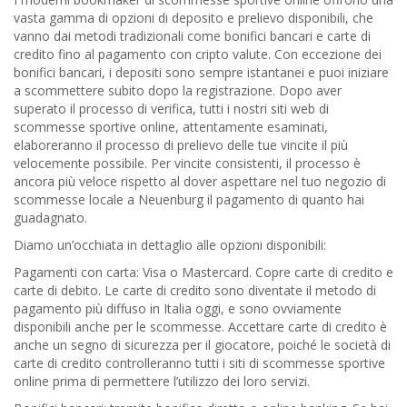
vasta gamma di opzioni di deposito e prelievo disponibili, che
vanno dai metodi tradizionali come bonifici bancari e carte di
credito fino al pagamento con cripto valute. Con eccezione dei
bonifici bancari, i depositi sono sempre istantanei e puoi iniziare
a scommettere subito dopo la registrazione. Dopo aver
superato il processo di verifica, tutti i nostri siti web di
scommesse sportive online, attentamente esaminati,
elaboreranno il processo di prelievo delle tue vincite il più
velocemente possibile. Per vincite consistenti, il processo è
ancora più veloce rispetto al dover aspettare nel tuo negozio di
scommesse locale a Neuenburg il pagamento di quanto hai
guadagnato.
Diamo un’occhiata in dettaglio alle opzioni disponibili:
Pagamenti con carta: Visa o Mastercard. Copre carte di credito e
carte di debito. Le carte di credito sono diventate il metodo di
pagamento più diffuso in Italia oggi, e sono ovviamente
disponibili anche per le scommesse. Accettare carte di credito è
anche un segno di sicurezza per il giocatore, poiché le società di
carte di credito controlleranno tutti i siti di scommesse sportive
online prima di permettere l’utilizzo dei loro servizi.