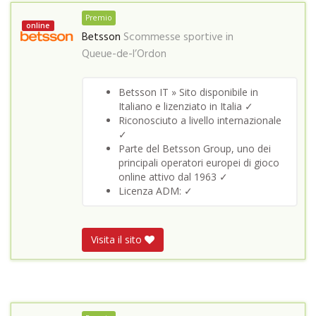
Premio
online
Betsson
Scommesse sportive in
Queue-de-l’Ordon
Betsson IT » Sito disponibile in
Italiano e lizenziato in Italia ✓
Riconosciuto a livello internazionale
✓
Parte del Betsson Group, uno dei
principali operatori europei di gioco
online attivo dal 1963 ✓
Licenza ADM: ✓
Visita il sito