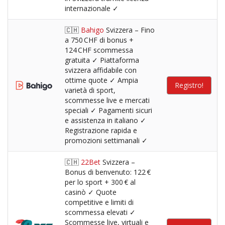
internazionale ✓
🇨🇭
Bahigo
Svizzera – Fino
a 750 CHF di bonus +
124 CHF scommessa
gratuita ✓ Piattaforma
svizzera affidabile con
ottime quote ✓ Ampia
Registro!
varietà di sport,
scommesse live e mercati
speciali ✓ Pagamenti sicuri
e assistenza in italiano ✓
Registrazione rapida e
promozioni settimanali ✓
🇨🇭
22Bet
Svizzera –
Bonus di benvenuto: 122 €
per lo sport + 300 € al
casinò ✓ Quote
competitive e limiti di
scommessa elevati ✓
Scommesse live, virtuali e