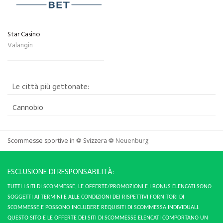
Star Casino
Valangin
Le città più gettonate:
Cannobio
Scommesse sportive in
⚽
Svizzera
⚽
Neuenburg
ESCLUSIONE DI RESPONSABILITÀ:
TUTTI I SITI DI SCOMMESSE, LE OFFERTE/PROMOZIONI E I BONUS ELENCATI SONO
SOGGETTI AI TERMINI E ALLE CONDIZIONI DEI RISPETTIVI FORNITORI DI
SCOMMESSE E POSSONO INCLUDERE REQUISITI DI SCOMMESSA INDIVIDUALI.
QUESTO SITO E LE OFFERTE DEI SITI DI SCOMMESSE ELENCATI COMPORTANO UN