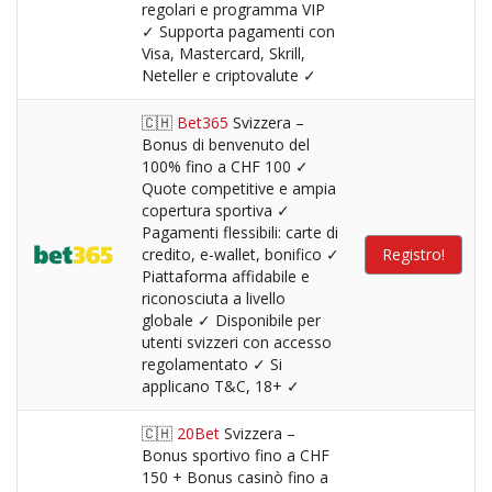
regolari e programma VIP
✓ Supporta pagamenti con
Visa, Mastercard, Skrill,
Neteller e criptovalute ✓
🇨🇭
Bet365
Svizzera –
Bonus di benvenuto del
100% fino a CHF 100 ✓
Quote competitive e ampia
copertura sportiva ✓
Pagamenti flessibili: carte di
credito, e-wallet, bonifico ✓
Registro!
Piattaforma affidabile e
riconosciuta a livello
globale ✓ Disponibile per
utenti svizzeri con accesso
regolamentato ✓ Si
applicano T&C, 18+ ✓
🇨🇭
20Bet
Svizzera –
Bonus sportivo fino a CHF
150 + Bonus casinò fino a